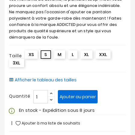
procure un confort absolu et une élégance indéniable.
Ne manquez pas l'occasion d'ajouter ce pantalon
polyvalent à votre garde-robe dès maintenant ! Faites
confiance à la marque ADDICTED pour vous offrir des
produits de qualité supérieure et un style qui vous
démarquera de la foule.
XS
S
M
L
XL
XXL
Taille
3XL
Afficher le tableau des tailles
Quantité
Ajouter au panier
En stock - Expédition sous 8 jours
info_outline
Ajouter à ma liste de souhaits