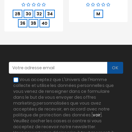
de
base
28
30
32
34
M
36
38
40
Vous acceptez que L'Univers de l'Homme
collecte et utilise les données personnelles que
vous venez de renseigner dans ce formulaire
dans le but de vous envoyer des offres
marketing personnalisées que vous avez
acceptées de recevoir, en accord avec notre
politique de protection des données [
voir
].
Veuillez cocher les cases ci contre si vous
acceptez de recevoir notre newsletter.