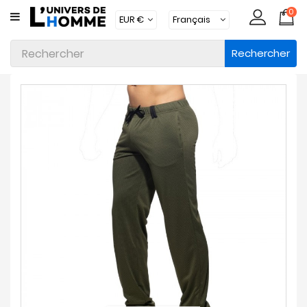
0
CATÉGORIE
Rechercher
Sous-
Vêtements
Vêtements
Maillots
De
Bain
Vêtements
D'intérieur
Accessoires
Chaussettes
Lots
Marques