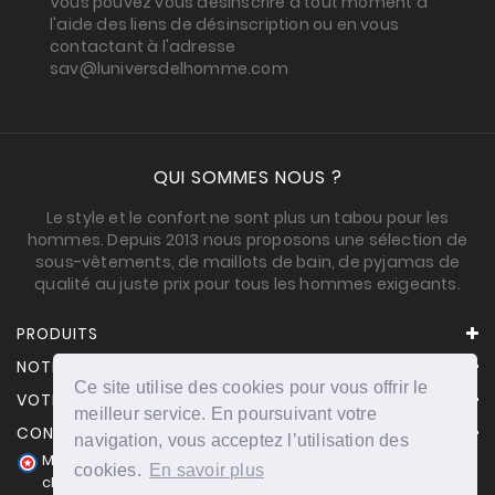
Vous pouvez vous désinscrire à tout moment à
l'aide des liens de désinscription ou en vous
contactant à l'adresse
sav@luniversdelhomme.com
QUI SOMMES NOUS ?
Le style et le confort ne sont plus un tabou pour les
hommes. Depuis 2013 nous proposons une sélection de
sous-vêtements, de maillots de bain, de pyjamas de
qualité au juste prix pour tous les hommes exigeants.
PRODUITS
NOTRE SOCIÉTÉ
Ce site utilise des cookies pour vous offrir le
VOTRE COMPTE
meilleur service. En poursuivant votre
CONTACT
navigation, vous acceptez l’utilisation des
Marchand approuvé par la Société des Avis Garantis,
cookies.
En savoir plus
cliquez ici pour vérifier
.