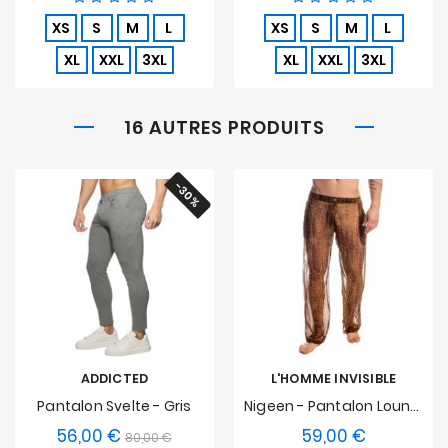
XS
S
M
L
XS
S
M
L
XL
XXL
3XL
XL
XXL
3XL
16 AUTRES PRODUITS
-30%
ADDICTED
L'HOMME INVISIBLE
Pantalon Svelte - Gris
Nigeen - Pantalon Lounge
56,00 €
59,00 €
Prix
Prix
Prix
80,00 €