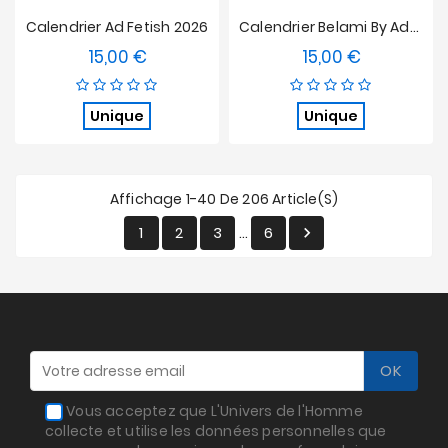
Calendrier Ad Fetish 2026
Calendrier Belami By Addicted 2026
15,00 €
15,00 €
Prix
Prix
Unique
Unique
Affichage 1-40 De 206 Article(s)
1
2
3
6

…
Vous acceptez que L'Univers de l'Homme
collecte et utilise les données personnelles que