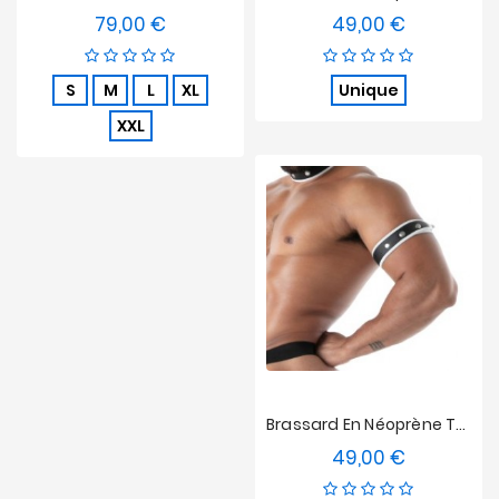
79,00 €
49,00 €
Prix
Prix
S
M
L
XL
Unique
XXL
Brassard En Néoprène Tof Paris Noir/Blanc
49,00 €
Prix