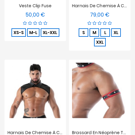
Veste Clip Fuse
Harnais De Chemise À Col En Néoprène Tof Paris Rouge
50,00 €
79,00 €
Prix
Prix
XS-S
M-L
XL-XXL
S
M
L
XL
XXL
Harnais De Chemise À Col En Néoprène Tof Paris Noir
Brassard En Néoprène Tof Paris Noir/Rouge