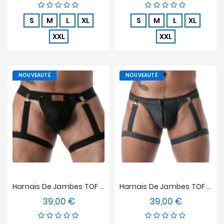
S
M
L
XL
S
M
L
XL
XXL
XXL
NOUVEAUTÉ
NOUVEAUTÉ
Harnais De Jambes TOF Paris Raw Denim - Noir
Harnais De Jambes TOF Paris Raw Denim - Bleu
39,00 €
39,00 €
Prix
Prix