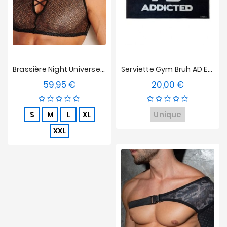
Brassière Night Universe WOH
Serviette Gym Bruh AD Edition Limitée
59,95 €
20,00 €
Prix
Prix
S
M
L
XL
Unique
XXL