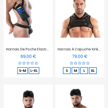
Harnais De Poche Elastique En Néoprène Tof Paris Noir
Harnais À Capuche Kinky Tof Paris
69,00 €
79,00 €
Prix
Prix
S-M
L-XL
S
M
L
XL