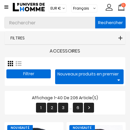
0
CATÉGORIE
Rechercher
Sous-
Vêtements
FILTRES
Vêtements
ACCESSOIRES
Maillots
De
Bain
Filtrer
Nouveaux produits en premier
Vêtements

D'intérieur
Accessoires
Affichage 1-40 De 206 Article(s)
Chaussettes
1
2
3
6

…
Lots
NOUVEAUTÉ
NOUVEAUTÉ
Marques