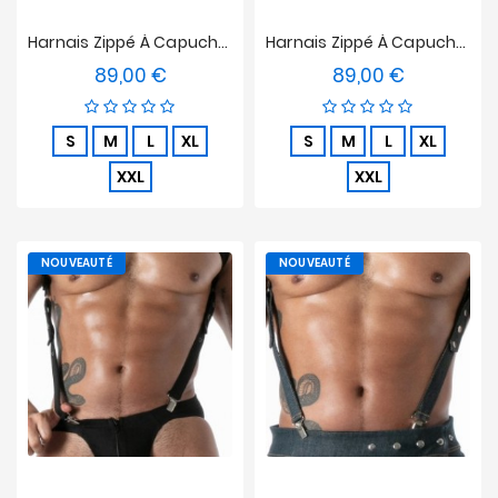
Harnais Zippé À Capuche TOF Paris Raw Denim - Noir
Harnais Zippé À Capuche TOF Paris Raw Denim - Bleu
89,00 €
89,00 €
Prix
Prix
S
M
L
XL
S
M
L
XL
XXL
XXL
NOUVEAUTÉ
NOUVEAUTÉ