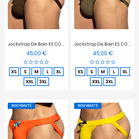
Jockstrap De Bain ES COLLECTION Terrycloth - Marron
Jockstrap De Bain ES COLLECTION Terrycloth - Kaki
45,00 €
45,00 €
Prix
Prix
XS
S
M
L
XL
XS
S
M
L
XL
XXL
3XL
XXL
3XL
NOUVEAUTÉ
NOUVEAUTÉ