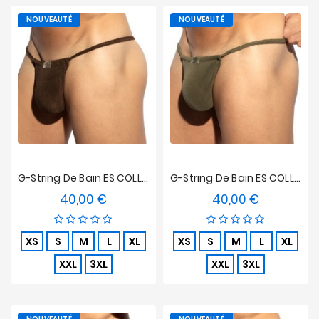
NOUVEAUTÉ
NOUVEAUTÉ
G-String De Bain ES COLLECTION Terrycloth - Marron
G-String De Bain ES COLLECTION Terrycloth - Kaki
40,00 €
40,00 €
Prix
Prix
XS
S
M
L
XL
XS
S
M
L
XL
XXL
3XL
XXL
3XL