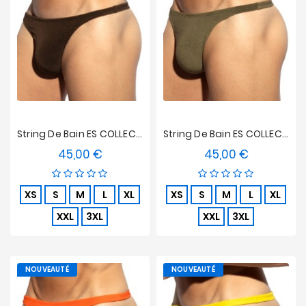
String De Bain ES COLLECTION Terrycloth - Marron
String De Bain ES COLLECTION Terrycloth - Kaki
45,00 €
45,00 €
Prix
Prix
XS
S
M
L
XL
XS
S
M
L
XL
XXL
3XL
XXL
3XL
NOUVEAUTÉ
NOUVEAUTÉ