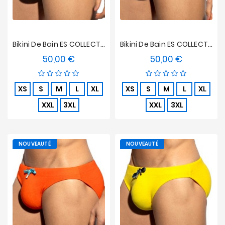
Bikini De Bain ES COLLECTION Terrycloth - Marron
Bikini De Bain ES COLLECTION Terrycloth - Kaki
50,00 €
50,00 €
Prix
Prix
XS
S
M
L
XL
XS
S
M
L
XL
XXL
3XL
XXL
3XL
NOUVEAUTÉ
NOUVEAUTÉ