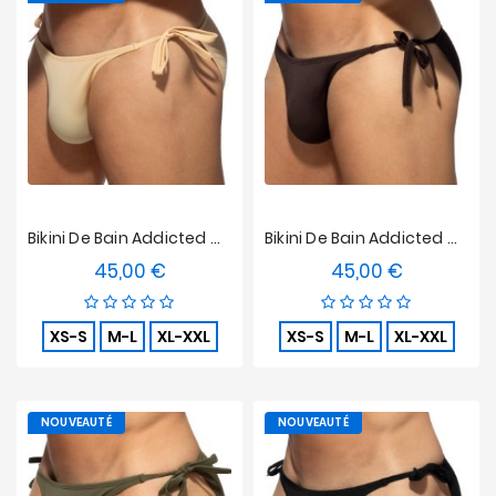
Nouveautés
Soldes
&
Promotions
Bikini De Bain Addicted Multi-Cord - Beige
Bikini De Bain Addicted Multi-Cord Brief - Marron
45,00 €
45,00 €
Prix
Prix
XS-S
M-L
XL-XXL
XS-S
M-L
XL-XXL
NOUVEAUTÉ
NOUVEAUTÉ