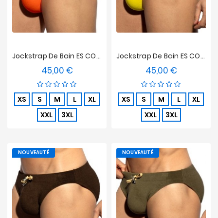
Jockstrap De Bain ES COLLECTION Terrycloth - Orange
Jockstrap De Bain ES COLLECTION Terrycloth - Jaune
45,00 €
45,00 €
Prix
Prix
XS
S
M
L
XL
XS
S
M
L
XL
XXL
3XL
XXL
3XL
NOUVEAUTÉ
NOUVEAUTÉ