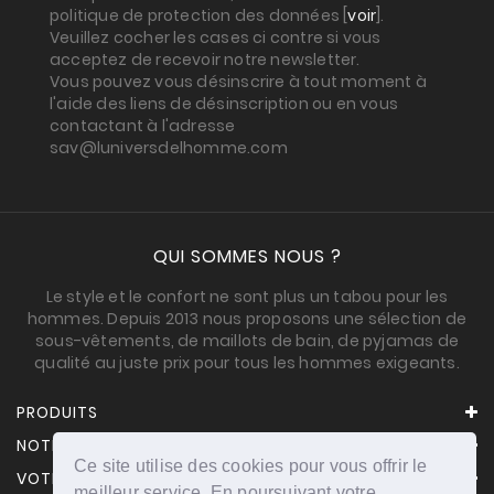
politique de protection des données [
voir
].
Veuillez cocher les cases ci contre si vous
acceptez de recevoir notre newsletter.
Vous pouvez vous désinscrire à tout moment à
l'aide des liens de désinscription ou en vous
contactant à l'adresse
sav@luniversdelhomme.com
QUI SOMMES NOUS ?
Le style et le confort ne sont plus un tabou pour les
hommes. Depuis 2013 nous proposons une sélection de
sous-vêtements, de maillots de bain, de pyjamas de
qualité au juste prix pour tous les hommes exigeants.
PRODUITS
NOTRE SOCIÉTÉ
Ce site utilise des cookies pour vous offrir le
VOTRE COMPTE
meilleur service. En poursuivant votre