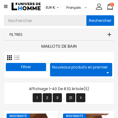
0
CATÉGORIE
Rechercher
Sous-
Vêtements
FILTRES
Vêtements
MAILLOTS DE BAIN
Maillots
De
Bain
Filtrer
Nouveaux produits en premier
Vêtements

D'intérieur
Accessoires
Affichage 1-40 De 832 Article(s)
Chaussettes
1
2
3
21

…
Lots
NOUVEAUTÉ
NOUVEAUTÉ
Marques