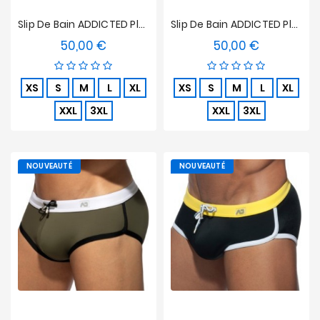
Slip De Bain ADDICTED Plain Swim - Beige
Slip De Bain ADDICTED Plain Swim - Camouflage
50,00 €
50,00 €
Prix
Prix
XS
S
M
L
XL
XS
S
M
L
XL
XXL
3XL
XXL
3XL
NOUVEAUTÉ
NOUVEAUTÉ