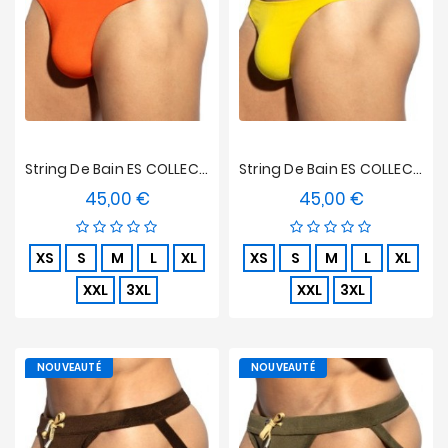
String De Bain ES COLLECTION Terrycloth - Orange
String De Bain ES COLLECTION Terrycloth - Jaune
45,00 €
45,00 €
Prix
Prix
XS
S
M
L
XL
XS
S
M
L
XL
XXL
3XL
XXL
3XL
NOUVEAUTÉ
NOUVEAUTÉ