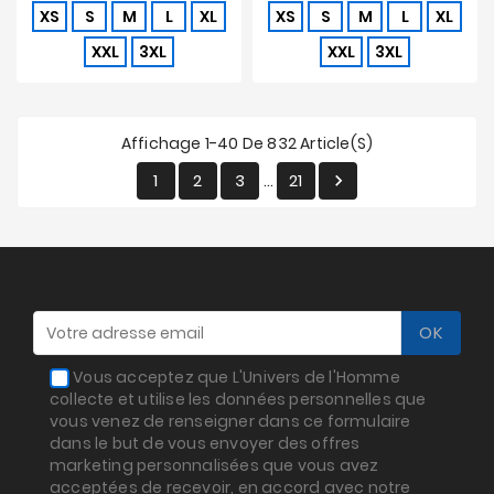
XS
S
M
L
XL
XS
S
M
L
XL
XXL
3XL
XXL
3XL
Affichage 1-40 De 832 Article(s)
1
2
3
21

…
Vous acceptez que L'Univers de l'Homme
collecte et utilise les données personnelles que
vous venez de renseigner dans ce formulaire
dans le but de vous envoyer des offres
marketing personnalisées que vous avez
acceptées de recevoir, en accord avec notre