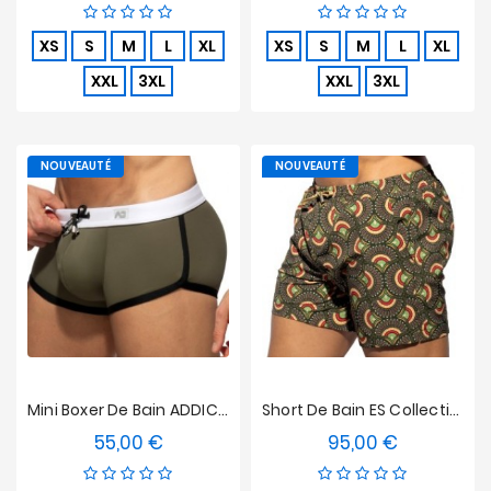
XS
S
M
L
XL
XS
S
M
L
XL
XXL
3XL
XXL
3XL
NOUVEAUTÉ
NOUVEAUTÉ
Mini Boxer De Bain ADDICTED Plain Swim - Kaki
Short De Bain ES Collection Peacock Print Edition Limitée - Kaki
55,00 €
95,00 €
Prix
Prix