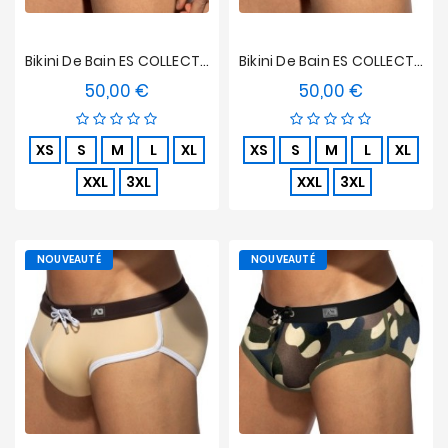
Bikini De Bain ES COLLECTION Terrycloth - Orange
Bikini De Bain ES COLLECTION Terrycloth - Jaune
50,00 €
50,00 €
Prix
Prix
XS
S
M
L
XL
XS
S
M
L
XL
XXL
3XL
XXL
3XL
NOUVEAUTÉ
NOUVEAUTÉ