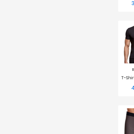
S
4
S