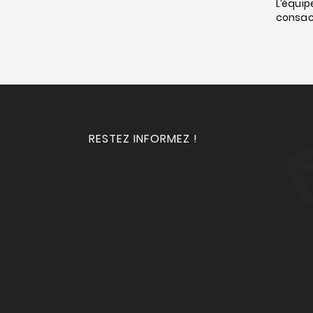
L’équip
consacr
RESTEZ INFORMEZ !