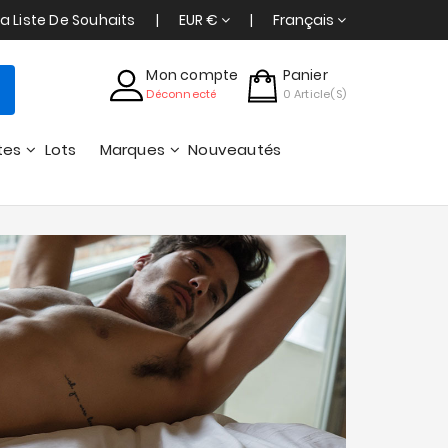
a Liste De Souhaits
EUR €
Français
Mon compte
Panier
Déconnecté
0
Article(s)
tes
Lots
Marques
Nouveautés