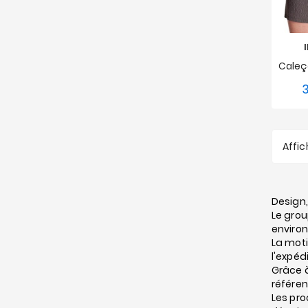
3
S
Affic
Design,
Le grou
environ
La moti
l'expédi
Grâce à
référen
Les pro