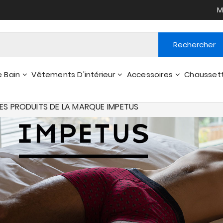
M
Rechercher
e Bain
Vêtements D'intérieur
Accessoires
Chausset
Peignoirs - Robes De Chambre
Portefeuilles, Pts Accessoires
DES PRODUITS DE LA MARQUE IMPETUS