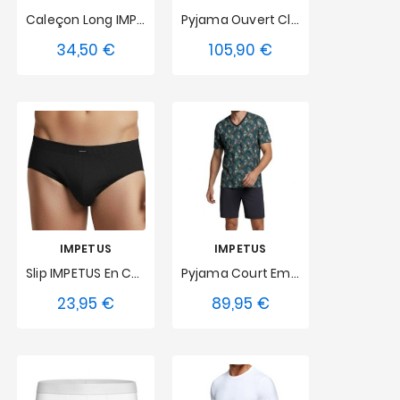
Caleçon Long IMPETUS Avec Boutons Soft Premium - Bleu Marine
Pyjama Ouvert Classique IMPETUS En Cotton
34,50 €
105,90 €
Prix
Prix
S
M
L
S
M
L
XL
XXL
XL
XXL
IMPETUS
IMPETUS
Slip IMPETUS En Coton Modal - Noir
Pyjama Court Emeraude Prestige
23,95 €
89,95 €
Prix
Prix
S
M
L
S
M
L
XL
XXL
3XL
XL
XXL
4XL