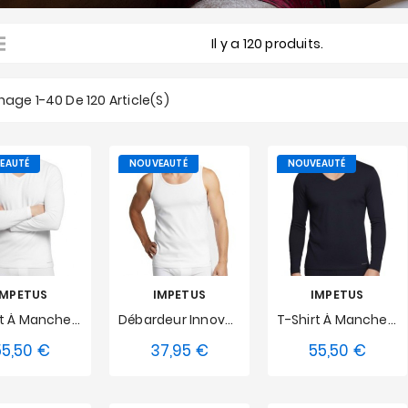
Il y a 120 produits.
hage 1-40 De 120 Article(s)
EAUTÉ
NOUVEAUTÉ
NOUVEAUTÉ
IMPETUS
IMPETUS
IMPETUS
T-Shirt À Manches Longues Col V Innovation Blanc, Régulateur De Température
Débardeur Innovation Impetus Blanc
T-Shirt À Manches Longues Col V Innovation Bleu Marine, Régulateur De Température
55,50 €
37,95 €
55,50 €
Prix
Prix
Prix
M
L
S
M
L
S
M
L
XL
XXL
XL
XXL
XL
XXL