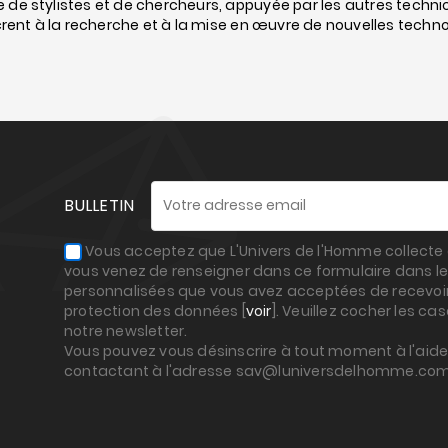
e de stylistes et de chercheurs, appuyée par les autres techn
ent à la recherche et à la mise en œuvre de nouvelles techno
BULLETIN
Vous acceptez que L'Univers de l'Homme collecte e
vous venez de renseigner dans ce formulaire dans le
personnalisées que vous avez acceptées de recevoir,
protection des données [
voir
]. Veuillez cocher les ca
notre newsletter.
Vous pouvez vous désinscrire à tout moment à l'aide 
contactant à l'adresse sav@luniversdelhomme.co