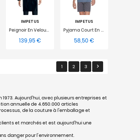
IMPETUS
IMPETUS
Peignoir En Velour Impetus - Bleu Marine
Pyjama Court En Coton Bio Impetus - Bleu
139,95 €
58,50 €
Prix
Prix
M
L
S
M
L
XL
XXL
XL
XXL
1
2
3

1973. Aujourd'hui, avec plusieurs entreprises et
tion annuelle de 4.650.000 articles
processus, de la couture à l'emballage et
clients et marchés et est aujourd'hui une
ans danger pour l'environnement.