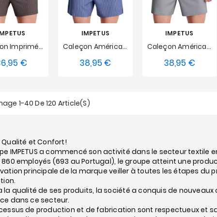
IMPETUS
IMPETUS
IMPETUS
Caleçon Imprimé Micro Motif Avec Bouton En Coton Impétus - Beige
Caleçon Américain À Rayures Impetus - Bleu
Caleçon Américain Impetus - Gris
6,95 €
38,95 €
38,95 €
Prix
Prix
Prix
M
L
S
M
L
S
M
L
XL
XXL
XL
XXL
hage 1-40 De 120 Article(s)
 Qualité et Confort!
pe IMPETUS a commencé son activité dans le secteur textile en 
 860 employés (693 au Portugal), le groupe atteint une produc
vation principale de la marque veiller à toutes les étapes du 
tion.
 la qualité de ses produits, la société a conquis de nouveaux 
ce dans ce secteur.
cessus de production et de fabrication sont respectueux et s