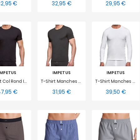
32,95 €
32,95 €
29,95 €
Prix
Prix
Prix
M
L
S
M
L
S
M
L
XL
XXL
XL
XXL
XL
XXL
IMPETUS
IMPETUS
IMPETUS
T-Shirt Col Rond Innovation Impétus
T-Shirt Manches Courtes Thermo Impetus - Noir
T-Shirt Manches Longues Thermo Impetus - Blanc
7,95 €
31,95 €
39,50 €
Prix
Prix
Prix
M
L
S
M
L
S
M
L
XL
XXL
XL
XXL
XL
XXL