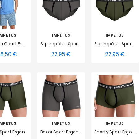
IMPETUS
IMPETUS
IMPETUS
Pyjama Court En Coton Impetus - Bleu
Slip Impétus Sport Ergonomic - Gris
Slip Impétus Sport Ergonomic - Kaki
58,50 €
22,95 €
22,95 €
Prix
Prix
Prix
M
L
S
M
L
S
M
L
XL
XXL
XL
XXL
XL
XXL
IMPETUS
IMPETUS
IMPETUS
Boxer Sport Ergonomic Kaki
Boxer Sport Ergonomic Gris
Shorty Sport Ergonomic Kaki