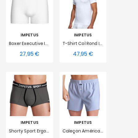
IMPETUS
IMPETUS
Boxer Executive Impetus - Blanc
T-Shirt Col Rond Innovation Impétus - Blanc
27,95 €
47,95 €
Prix
Prix
S
M
L
S
M
L
XL
XXL
XL
XXL
IMPETUS
IMPETUS
Shorty Sport Ergonomic Gris
Caleçon Américain À Rayures Impetus - Bleu