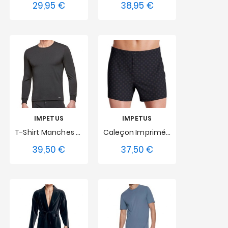
29,95 €
38,95 €
Prix
Prix
S
M
L
S
M
L
XL
XXL
XL
XXL
IMPETUS
IMPETUS
T-Shirt Manches Longues Thermo Impetus - Noir
Caleçon Imprimé Avec Bouton En Coton Modal Impétus - Bleu Marine
39,50 €
37,50 €
Prix
Prix
S
M
L
S
M
L
XL
XXL