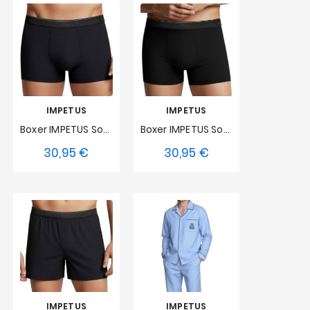
IMPETUS
IMPETUS
Boxer IMPETUS Soft Premium - Bleu Marine
Boxer IMPETUS Soft Premium - Noir
30,95 €
30,95 €
Prix
Prix
S
M
L
S
M
L
XL
XXL
XL
XXL
IMPETUS
IMPETUS