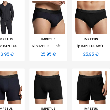
IMPETUS
IMPETUS
IMPETUS
Pyjama IMPETUS Soft Premium - Bleu Marine
Slip IMPETUS Soft Premium - Bleu Marine
Slip IMPETUS Soft Premium - Noir
16,95 €
25,95 €
25,95 €
Prix
Prix
Prix
M
L
S
M
L
S
M
L
XL
XXL
XL
XXL
XL
XXL
IMPETUS
IMPETUS
IMPETUS