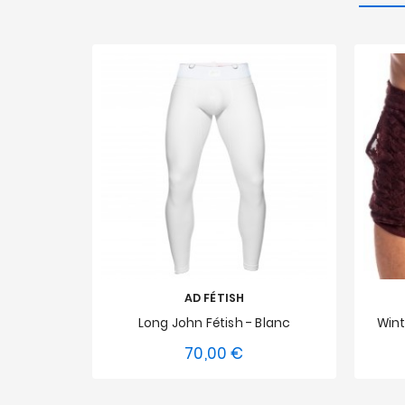
AD FÉTISH
Long John Fétish - Blanc
Wint
70,00 €
Prix
S
M
L
XXL
3XL