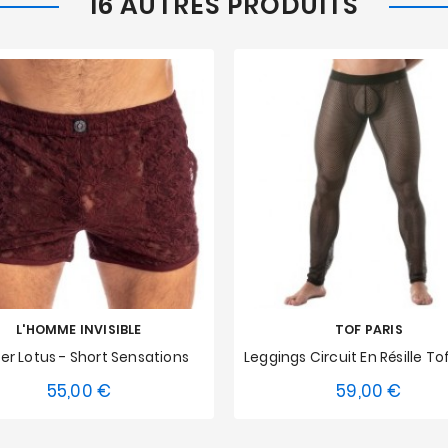
16 AUTRES PRODUITS
L'HOMME INVISIBLE
TOF PARIS
er Lotus - Short Sensations
55,00 €
59,00 €
Prix
Prix
S
M
L
XL
S
M
L
XL