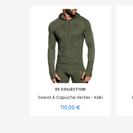
ES COLLECTION
Sweat À Capuche Vertex - Kaki
110,00 €
Prix
XS
S
M
L
XL
XXL
XS
3XL