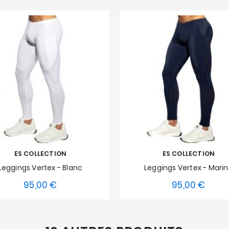
ES COLLECTION
ES COLLECTION
Leggings Vertex - Blanc
Leggings Vertex - Mari
95,00 €
95,00 €
Prix
Prix
S
M
L
XL
XXL
XS
S
M
L
XL
3XL
3XL