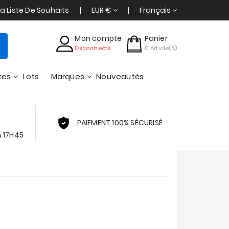
a Liste De Souhaits
EUR €
Français
Mon compte
Panier
Déconnecté
0
Article(s)
tes
Lots
Marques
Nouveautés
PAIEMENT 100% SÉCURISÉ
À 17H45