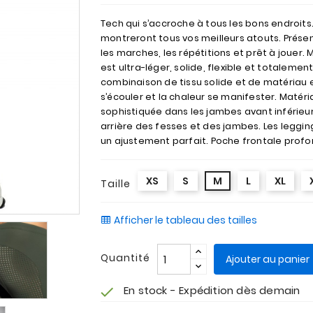
Tech qui s’accroche à tous les bons endroit
montreront tous vos meilleurs atouts. Prése
les marches, les répétitions et prêt à jouer
est ultra-léger, solide, flexible et totaleme
combinaison de tissu solide et de matériau en
s’écouler et la chaleur se manifester. Matér
sophistiquée dans les jambes avant inférieu
arrière des fesses et des jambes. Les leggin
un ajustement parfait. Poche frontale prof
XS
S
M
L
XL
Taille
Afficher le tableau des tailles
Quantité
Ajouter au panier
En stock - Expédition dès demain
check