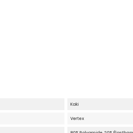
Kaki
Vertex
80% Polyamide, 20% Élastha