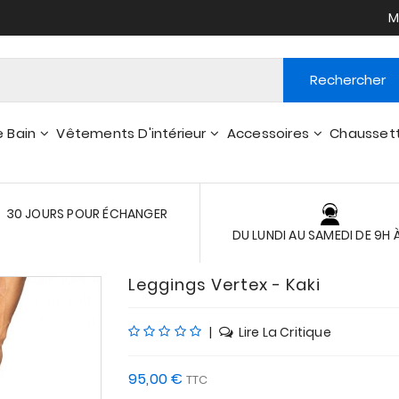
M
Rechercher
e Bain
Vêtements D'intérieur
Accessoires
Chausset
Peignoirs - Robes De Chambre
Portefeuilles, Pts Accessoires
30 JOURS POUR ÉCHANGER
DU LUNDI AU SAMEDI DE 9H 
Leggings Vertex - Kaki
|
Lire La Critique
95,00 €
TTC