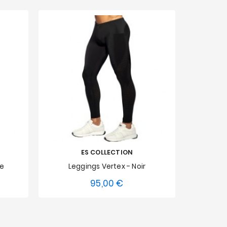
ES COLLECTION
ne
Leggings Vertex - Noir
Déba
95,00 €
Prix
XXL
XS
S
M
L
XL
XXL
XS
S
3XL