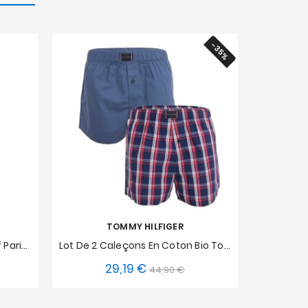
-35%
TOMMY HILFIGER
Leggings Circuit En Résille Tof Paris Noir
Lot De 2 Caleçons En Coton Bio Tommy Hilfiger - Bleu Uni Et Écossais
29,19 €
Prix
Prix
44,90 €
S
de
base