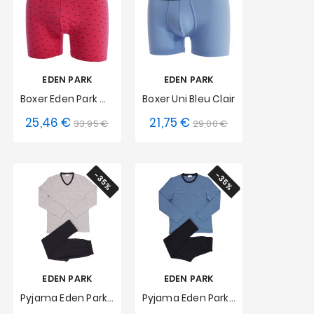
EDEN PARK
EDEN PARK
Boxer Eden Park Motif Noeuds Papillon - Rose
Boxer Uni Bleu Clair
25,46 €
21,75 €
x
Prix
Prix
Prix
Prix
33,95 €
29,00 €
S
S
XL
de
de
base
base
-35%
-35%
EDEN PARK
EDEN PARK
Pyjama Eden Park Coton Bio Rayé - Gris
Pyjama Eden Park Coton Bio - Bleu