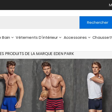
M
Rechercher
e Bain
Vêtements D'intérieur
Accessoires
Chausset
Peignoirs - Robes De Chambre
Portefeuilles, Pts Accessoires
DES PRODUITS DE LA MARQUE EDEN PARK