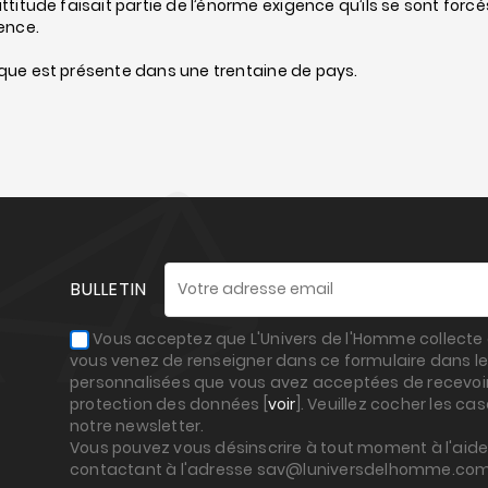
ttitude faisait partie de l’énorme exigence qu’ils se sont forcés
ence.
ue est présente dans une trentaine de pays.
BULLETIN
Vous acceptez que L'Univers de l'Homme collecte e
vous venez de renseigner dans ce formulaire dans le
personnalisées que vous avez acceptées de recevoir,
protection des données [
voir
]. Veuillez cocher les ca
notre newsletter.
Vous pouvez vous désinscrire à tout moment à l'aide 
contactant à l'adresse sav@luniversdelhomme.co