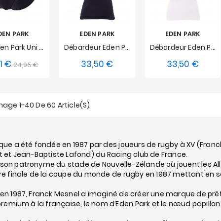
DEN PARK
EDEN PARK
EDEN PARK
Slip Eden Park Uni - Marine
Débardeur Eden Park - Marine
Débardeur Eden Park - Blanc
1 €
33,50 €
33,50 €
Prix
Prix
Prix
Prix
24,95 €
S
S
M
L
S
M
L
de
XL
XXL
XL
XXL
base
hage 1-40 De 60 Article(s)
ue a été fondée en 1987 par des joueurs de rugby à XV (Franck M
 et Jean-Baptiste Lafond) du Racing club de France.
re son patronyme du stade de Nouvelle-Zélande où jouent les All
e finale de la coupe du monde de rugby en 1987 mettant en sc
n 1987, Franck Mesnel a imaginé de créer une marque de prêt-à-
premium à la française, le nom d’Eden Park et le nœud papillon