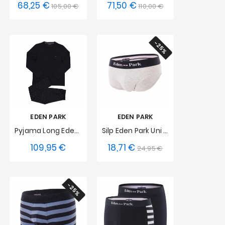
68,25 €
71,50 €
x
Prix
Prix
Prix
Prix
105,00 €
110,00 €
S
XXL
de
de
base
base
-25%
EDEN PARK
EDEN PARK
Pyjama Long Eden Park - Marine
Silp Eden Park Uni - Gris Chiné
109,95 €
18,71 €
Prix
Prix
Prix
24,95 €
S
M
L
XXL
de
XL
XXL
base
-25%