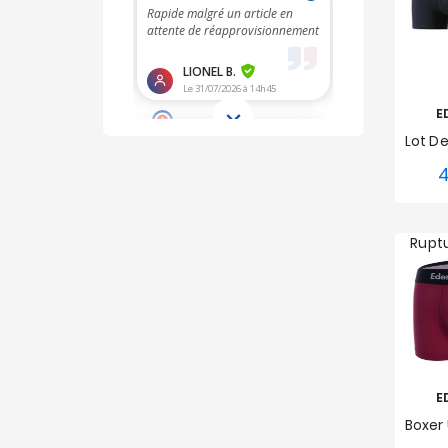
E
4
S
Rupt
E