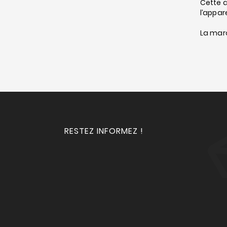
Cette a
l’appar
La marq
RESTEZ INFORMEZ !