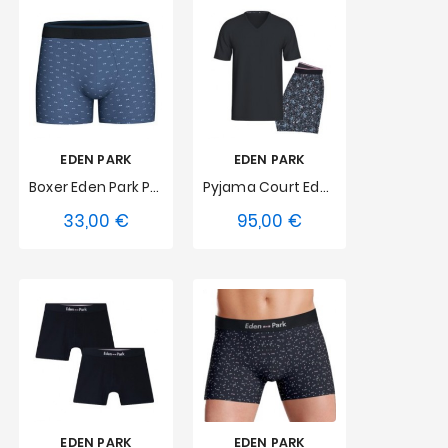
EDEN PARK
EDEN PARK
Boxer Eden Park Papillons - Bleu
Pyjama Court Eden Park
33,00 €
95,00 €
Prix
Prix
S
M
L
S
M
L
XL
XXL
3XL
XL
XXL
4XL
EDEN PARK
EDEN PARK