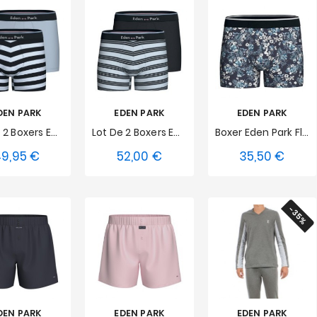
DEN PARK
EDEN PARK
EDEN PARK
Lot De 2 Boxers Eden Park Rayés - Bleu Ciel
Lot De 2 Boxers Eden Park Rayés - Bleu / Marine
Boxer Eden Park Floral - Bleu
9,95 €
52,00 €
35,50 €
Prix
Prix
Prix
M
L
S
M
L
S
M
L
XL
XXL
XL
XXL
XL
XXL
3XL
4XL
-35%
DEN PARK
EDEN PARK
EDEN PARK