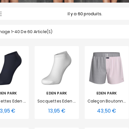
Il y a 60 produits.
hage 1-40 De 60 Article(s)
DEN PARK
EDEN PARK
EDEN PARK
Socquettes Eden Park Sport - Bleu Marine
Socquettes Eden Park Sport - Blanche
Caleçon Boutonné Eden Park Avec Suspensoir Double Jeu - Rose / Gris
13,95 €
13,95 €
43,50 €
Prix
Prix
Prix
42
43-46
39-42
43-46
S
M
L
XL
XXL