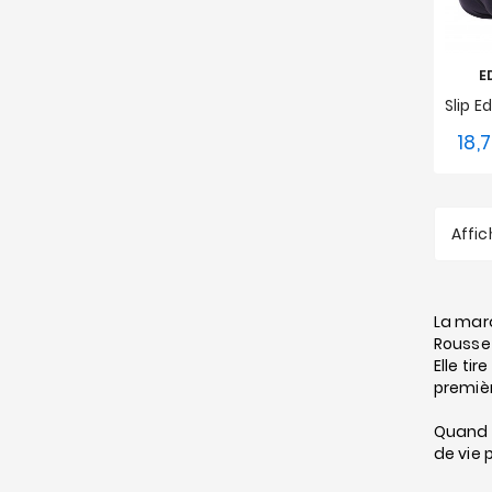
E
18,7
Affic
La marq
Rousset
Elle ti
premièr
Quand e
de vie 