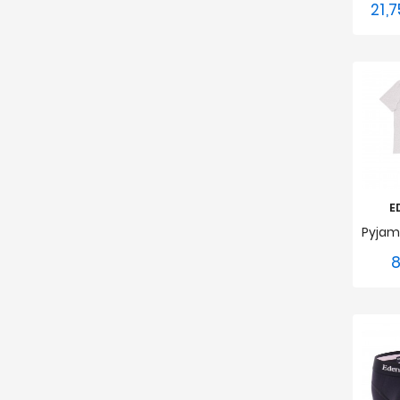
21,
E
8
S