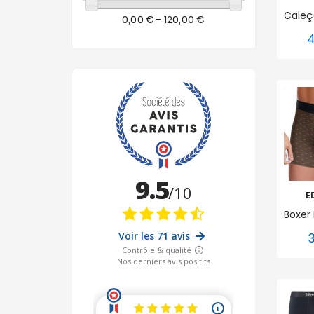
0,00 € - 120,00 €
4
S
E
3
S