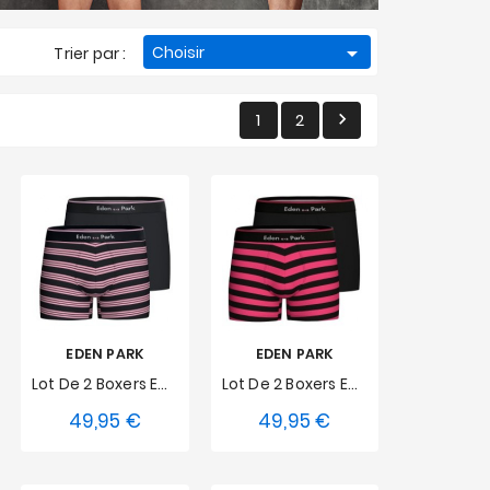

Choisir
Trier par :
1
2

EDEN PARK
EDEN PARK
Lot De 2 Boxers Eden Park Petites Rayures - Rose
Lot De 2 Boxers Eden Park Rayés - Fushia
49,95 €
49,95 €
Prix
Prix
S
M
L
S
M
L
XL
XXL
XL
XXL