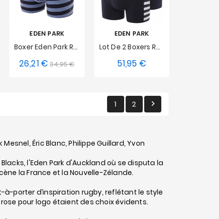
EDEN PARK
EDEN PARK
Boxer Eden Park Rayé - Bleu
Lot De 2 Boxers Rayés Gris Et Uni
26,21 €
51,95 €
Prix
Prix
Prix
34,95 €
S
S
M
L
de
XL
XXL
base
1
2

esnel, Éric Blanc, Philippe Guillard, Yvon
 Blacks, l'Eden Park d'Auckland où se disputa la
ène la France et la Nouvelle-Zélande.
porter d’inspiration rugby, reflétant le style
 rose pour logo étaient des choix évidents.