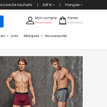
a Liste De Souhaits
EUR €
Français
Mon compte
Panier
Déconnecté
0
Article(s)
tes
Lots
Marques
Nouveautés