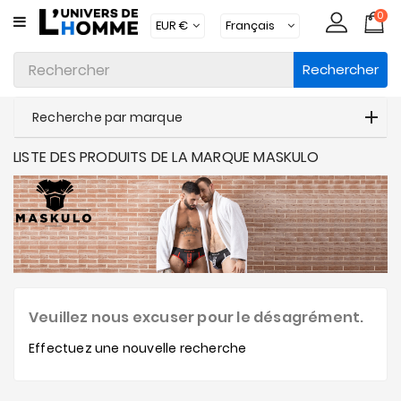
0
CATÉGORIE
Rechercher
Sous-
Vêtements
Recherche par marque
Vêtements
LISTE DES PRODUITS DE LA MARQUE MASKULO
Maillots
De
Bain
Vêtements
D'intérieur
Accessoires
Veuillez nous excuser pour le désagrément.
Chaussettes
Effectuez une nouvelle recherche
Lots
Marques