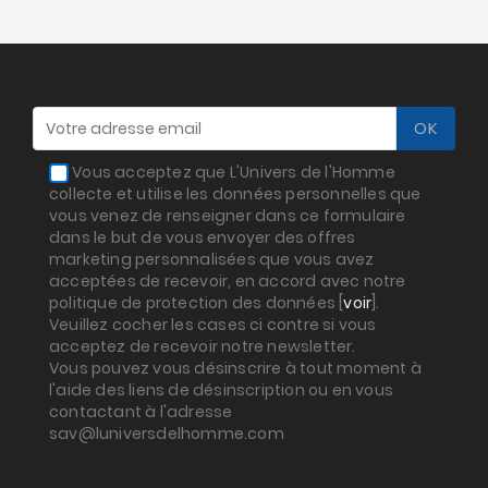
Nouveautés
Soldes
&
Promotions
Vous acceptez que L'Univers de l'Homme
collecte et utilise les données personnelles que
vous venez de renseigner dans ce formulaire
dans le but de vous envoyer des offres
marketing personnalisées que vous avez
acceptées de recevoir, en accord avec notre
politique de protection des données [
voir
].
Veuillez cocher les cases ci contre si vous
acceptez de recevoir notre newsletter.
Vous pouvez vous désinscrire à tout moment à
l'aide des liens de désinscription ou en vous
contactant à l'adresse
sav@luniversdelhomme.com