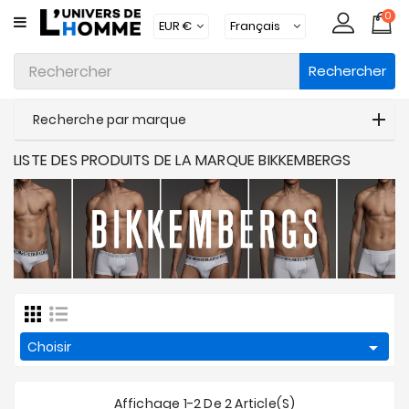
0
CATÉGORIE
Rechercher
Sous-
Vêtements
Recherche par marque
Vêtements
LISTE DES PRODUITS DE LA MARQUE BIKKEMBERGS
Maillots
De
Bain
Vêtements
D'intérieur
Accessoires
Chaussettes

Choisir
Lots
Affichage 1-2 De 2 Article(s)
Marques