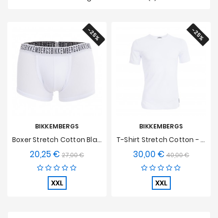
Nouveautés
-25%
-25%
Soldes
&
Promotions
BIKKEMBERGS
BIKKEMBERGS
Boxer Stretch Cotton Blanc
T-Shirt Stretch Cotton - Blanc
20,25 €
30,00 €
Prix
Prix
Prix
Prix
27,00 €
40,00 €
de
de
base
base
XXL
XXL