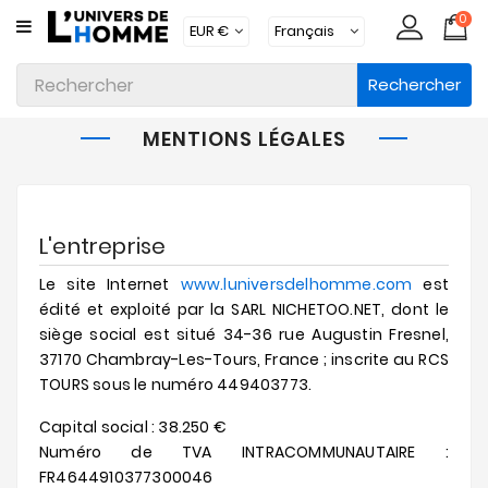
0
CATÉGORIE
Rechercher
Sous-
Vêtements
MENTIONS LÉGALES
Vêtements
Maillots
De
Bain
L'entreprise
Le site Internet
www.luniversdelhomme.com
est
Vêtements
D'intérieur
édité et exploité par la SARL NICHETOO.NET, dont le
siège social est situé 34-36 rue Augustin Fresnel,
Accessoires
37170 Chambray-Les-Tours, France ; inscrite au RCS
TOURS sous le numéro 449403773.
Chaussettes
Capital social : 38.250 €
Lots
Numéro de TVA INTRACOMMUNAUTAIRE :
FR4644910377300046
Marques