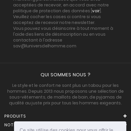
acceptées de recevoir, en accord avec notre
politique de protection des données [
voir
].
Veuillez cocher les cases ci contre si vous
acceptez de recevoir notre newsletter.
Vous pouvez vous désinscrire à tout moment à
l'aide des liens de désinscription ou en vous
contactant à l'adresse
sav@luniversdelhomme.com
QUI SOMMES NOUS ?
Le style et le confort ne sont plus un tabou pour les
hommes. Depuis 2013 nous proposons une sélection de
sous-vêtements, de maillots de bain, de pyjamas de
qualité au juste prix pour tous les hommes exigeants.
PRODUITS
NOTRE SOCIÉTÉ
Ce site utilise des cookies pour vous offrir le