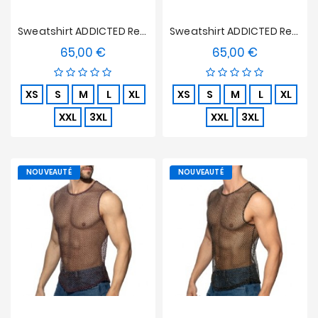
Sweatshirt ADDICTED Retro Stripes - Vert
Sweatshirt ADDICTED Retro Stripes - Bleu
65,00 €
65,00 €
Prix
Prix
XS
S
M
L
XL
XS
S
M
L
XL
XXL
3XL
XXL
3XL
NOUVEAUTÉ
NOUVEAUTÉ