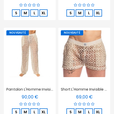
S
M
L
XL
S
M
L
XL
NOUVEAUTÉ
NOUVEAUTÉ
Pantalon L'Homme Invisible - La Poésie
Short L'Homme Invisible - La Poésie
90,00 €
69,00 €
Prix
Prix
S
M
L
XL
S
M
L
XL