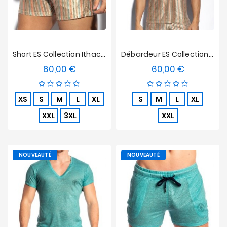
Short ES Collection Ithaca Produit Exclusif
Débardeur ES Collection Ithaca Produit Exclusif
60,00 €
60,00 €
Prix
Prix
XS
S
M
L
XL
S
M
L
XL
XXL
3XL
XXL
NOUVEAUTÉ
NOUVEAUTÉ