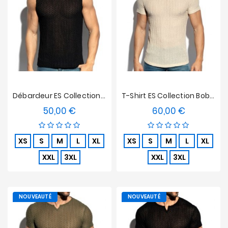
Débardeur ES Collection Bobbles Edition Limitée - Noir
T-Shirt ES Collection Bobbles Edition Limitée - Beige
50,00 €
60,00 €
Prix
Prix
XS
S
M
L
XL
XS
S
M
L
XL
XXL
3XL
XXL
3XL
NOUVEAUTÉ
NOUVEAUTÉ