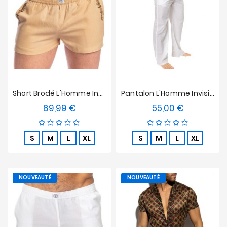
Short Brodé L'Homme Invisible - Bloom
Pantalon L'Homme Invisible - Epure Blanc
69,99 €
55,00 €
Prix
Prix
S
M
L
XL
S
M
L
XL
NOUVEAUTÉ
NOUVEAUTÉ