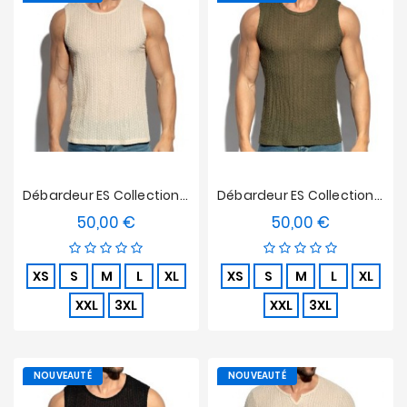
Nouveautés
Soldes
&
Promotions
Débardeur ES Collection Bobbles Edition Limitée - Beige
Débardeur ES Collection Bobbles Edition Limitée - Kaki
50,00 €
50,00 €
Prix
Prix
XS
S
M
L
XL
XS
S
M
L
XL
XXL
3XL
XXL
3XL
NOUVEAUTÉ
NOUVEAUTÉ