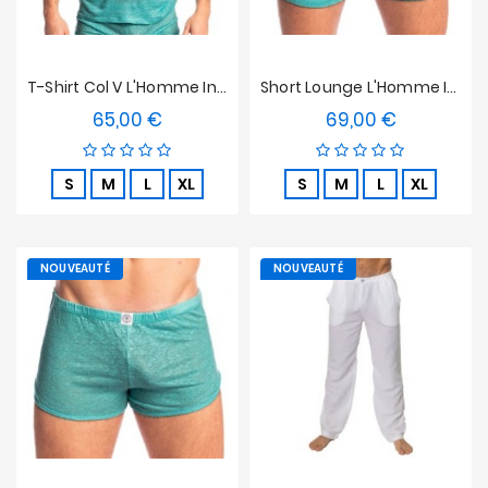
T-Shirt Col V L'Homme Invisible - Nieuport
Short Lounge L'Homme Invisible - Nieuport
65,00 €
69,00 €
Prix
Prix
S
M
L
XL
S
M
L
XL
NOUVEAUTÉ
NOUVEAUTÉ