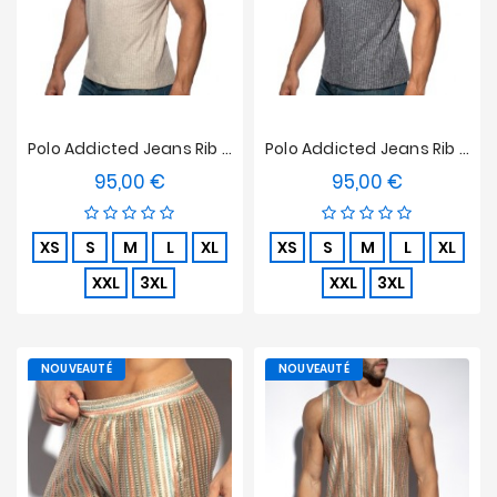
Polo Addicted Jeans Rib Knit - Beige
Polo Addicted Jeans Rib Knit - Marine
95,00 €
95,00 €
Prix
Prix
XS
S
M
L
XL
XS
S
M
L
XL
XXL
3XL
XXL
3XL
NOUVEAUTÉ
NOUVEAUTÉ