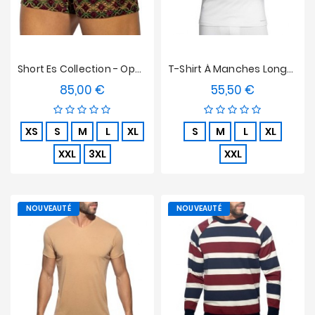
Short Es Collection - Opulent
T-Shirt À Manches Longues Col V Innovation Blanc, Régulateur De Température
85,00 €
55,50 €
Prix
Prix
XS
S
M
L
XL
S
M
L
XL
XXL
3XL
XXL
NOUVEAUTÉ
NOUVEAUTÉ