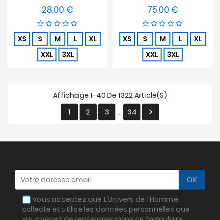
28,00 €
75,00 €
Prix
Prix
XS
S
M
L
XL
XS
S
M
L
XL
XXL
3XL
XXL
3XL
Affichage 1-40 De 1322 Article(s)
1
2
3
34

…
Vous acceptez que L'Univers de l'Homme
collecte et utilise les données personnelles que
vous venez de renseigner dans ce formulaire