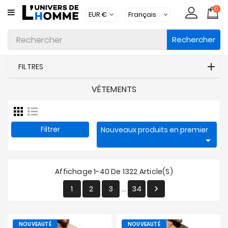
0
CATÉGORIE
Rechercher
Sous-
Vêtements
FILTRES
Vêtements
VÊTEMENTS
Maillots
De
Bain
Filtrer
Nouveaux produits en premier
Vêtements

D'intérieur
Accessoires
Affichage 1-40 De 1322 Article(s)
Chaussettes
1
2
3
34

…
Lots
NOUVEAUTÉ
NOUVEAUTÉ
Marques