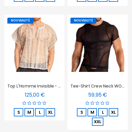
NOUVEAUTÉ
NOUVEAUTÉ
Top L'Homme Invisible - La Poésie
Tee-Shirt Crew Neck WOH Personal Allure - Noir
125,00 €
59,95 €
Prix
Prix
S
M
L
XL
S
M
L
XL
XXL