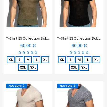
T-Shirt ES Collection Bobbles Edition Limitée - Kaki
T-Shirt ES Collection Bobbles Edition Limitée - Noir
60,00 €
60,00 €
Prix
Prix
XS
S
M
L
XL
XS
S
M
L
XL
XXL
3XL
XXL
3XL
NOUVEAUTÉ
NOUVEAUTÉ