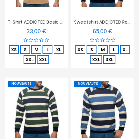
T-Shirt ADDICTED Basic V-Neck - Beige
Sweatshirt ADDICTED Retro Stripes - Rouge
33,00 €
65,00 €
Prix
Prix
XS
S
M
L
XL
XS
S
M
L
XL
XXL
3XL
XXL
3XL
NOUVEAUTÉ
NOUVEAUTÉ