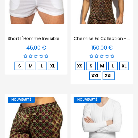
Short L'Homme Invisible - Epure Blanc
Chemise Es Collection - Opulent
45,00 €
150,00 €
Prix
Prix
S
M
L
XL
XS
S
M
L
XL
XXL
3XL
NOUVEAUTÉ
NOUVEAUTÉ