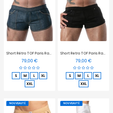
Short Rétro TOF Paris Raw Denim - Bleu
Short Retro TOF Paris Raw Denim - Noir
79,00 €
79,00 €
Prix
Prix
S
M
L
XL
S
M
L
XL
XXL
XXL
NOUVEAUTÉ
NOUVEAUTÉ