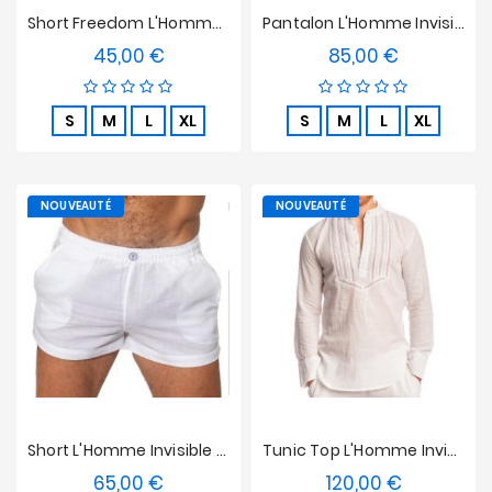
Short Freedom L'Homme Invisible - Nieuport
Pantalon L'Homme Invisible - Mykonos
45,00 €
85,00 €
Prix
Prix
S
M
L
XL
S
M
L
XL
NOUVEAUTÉ
NOUVEAUTÉ
Short L'Homme Invisible - Mykonos
Tunic Top L'Homme Invisible - Mykonos
65,00 €
120,00 €
Prix
Prix