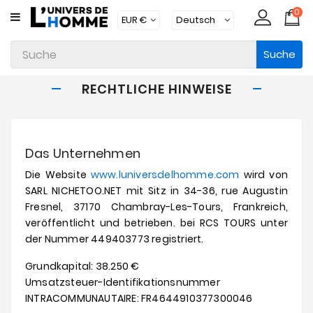
0
KATEGORIE
Suche
Unterwäsche
Kleidung
RECHTLICHE HINWEISE
Bademode
Loungewear
Das Unternehmen
Zubehör
Die Website
www.luniversdelhomme.com
wird von
SARL NICHETOO.NET mit Sitz in 34-36, rue Augustin
Strümpfe
Fresnel, 37170 Chambray-Les-Tours, Frankreich,
veröffentlicht und betrieben.
bei RCS TOURS unter
Packs
der Nummer 449403773 registriert.
Brands
Grundkapital: 38.250 €
Umsatzsteuer-Identifikationsnummer
Neue
Artikel
INTRACOMMUNAUTAIRE: FR4644910377300046