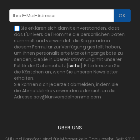
Sie erklären sich damit einverstanden, dass
das L'Univers de l'Homme die persönlichen Daten
sammelt und verwendet, die Sie gerade in
diesem Formular zur Verfügung gestellt haben,
um Ihnen personalisierte Marketingangebote zu
senden, die Sie in Übereinstimmung mit unserer
Politik der Datenschutz [
siehe
]. Bitte kreuzen Sie
die Kästchen an, wenn Sie unseren Newsletter
erhalten.
Sie können sich jederzeit abmelden, indem Sie
die Abmeldelinks verwenden oder sich an die
Adresse sav@luniversdelhomme.com
ÜBER UNS
Stil und Komfort sind für Männer kein Tabu mehr. Seit 2013