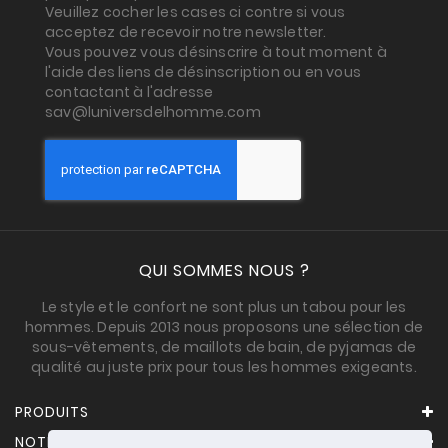
Veuillez cocher les cases ci contre si vous
acceptez de recevoir notre newsletter.
Vous pouvez vous désinscrire à tout moment à
l'aide des liens de désinscription ou en vous
contactant à l'adresse
sav@luniversdelhomme.com
QUI SOMMES NOUS ?
Le style et le confort ne sont plus un tabou pour les
hommes. Depuis 2013 nous proposons une sélection de
sous-vêtements, de maillots de bain, de pyjamas de
qualité au juste prix pour tous les hommes exigeants.
PRODUITS
NOTRE SOCIÉTÉ