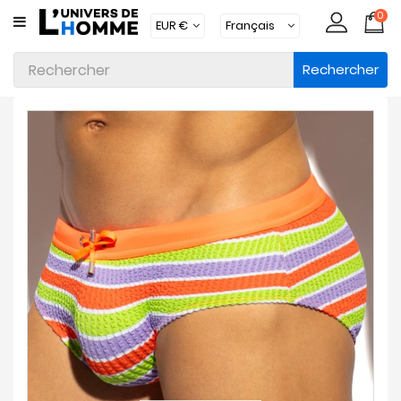
0
CATÉGORIE
Rechercher
Sous-
Vêtements
Vêtements
Maillots
De
Bain
Vêtements
D'intérieur
Accessoires
Chaussettes
Lots
Marques