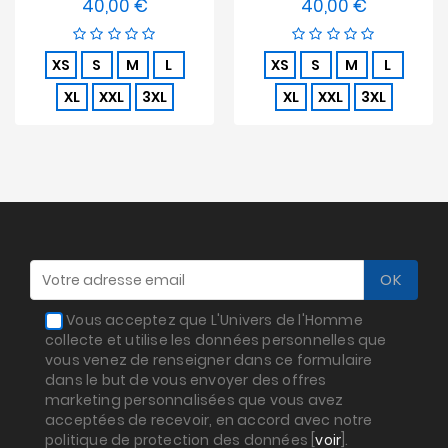
40,00 €
40,00 €
Prix
Prix
XS
S
M
L
XS
S
M
L
XL
XXL
3XL
XL
XXL
3XL
Vous acceptez que L'Univers de l'Homme
collecte et utilise les données personnelles que
vous venez de renseigner dans ce formulaire
dans le but de vous envoyer des offres
marketing personnalisées que vous avez
acceptées de recevoir, en accord avec notre
politique de protection des données [
voir
].