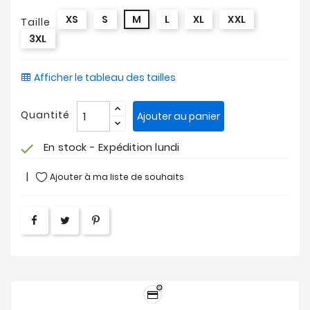
XS
S
M
L
XL
XXL
Taille
3XL
Afficher le tableau des tailles
Quantité
Ajouter au panier
En stock - Expédition lundi
check
Ajouter à ma liste de souhaits