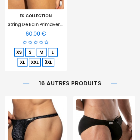
ES COLLECTION
String De Bain Primavera Edition Limitée
60,00 €
Prix
XS
S
M
L
XL
XXL
3XL
16 AUTRES PRODUITS