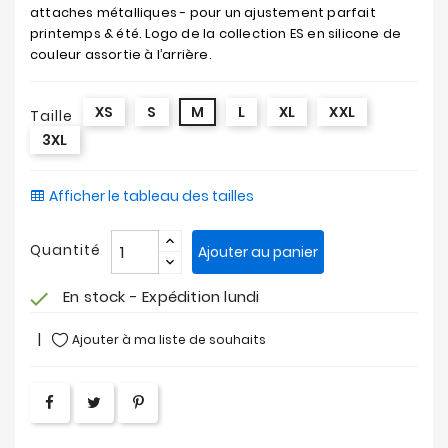
attaches métalliques - pour un ajustement parfait
printemps & été. Logo de la collection ES en silicone de
couleur assortie à l’arrière.
XS
S
M
L
XL
XXL
Taille
3XL
Afficher le tableau des tailles
Quantité
Ajouter au panier
En stock - Expédition lundi
check
Ajouter à ma liste de souhaits