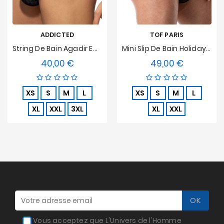
ADDICTED
TOF PARIS
String De Bain Agadir Edition Limitée - Noir
Mini Slip De Bain Holidays TOF PARIS - Noir
40,00 €
49,00 €
Prix
Prix
XS
S
M
L
XS
S
M
L
XL
XXL
3XL
XL
XXL
Vous acceptez que L'Univers de l'Homme