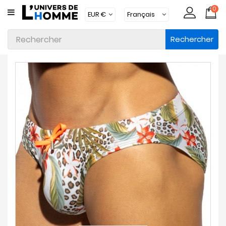
0
CATÉGORIE
Rechercher
Sous-
Vêtements
Vêtements
Maillots
De
Bain
Vêtements
D'intérieur
Accessoires
Chaussettes
Lots
Marques