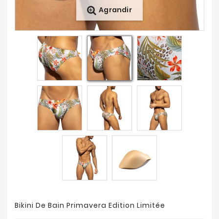
Agrandir
Nouveautés
Soldes
&
Promotions
Bikini De Bain Primavera Edition Limitée