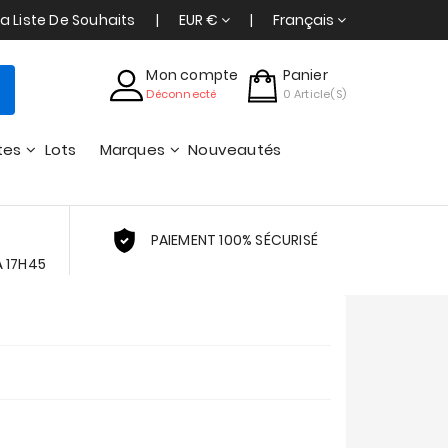
a Liste De Souhaits
EUR €
Français
Mon compte
Panier
Déconnecté
0
Article(s)
tes
Lots
Marques
Nouveautés
PAIEMENT 100% SÉCURISÉ
À 17H45