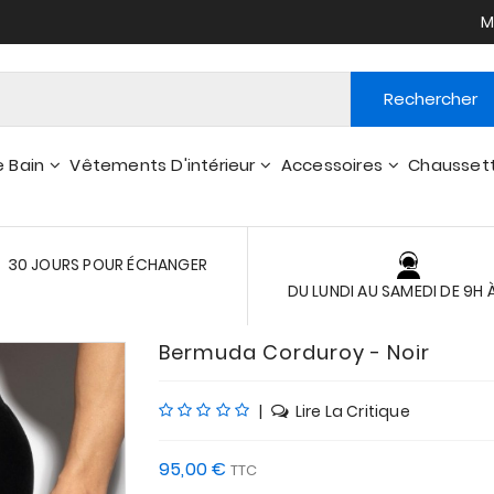
M
Rechercher
e Bain
Vêtements D'intérieur
Accessoires
Chausset
Peignoirs - Robes De Chambre
Portefeuilles, Pts Accessoires
30 JOURS POUR ÉCHANGER
DU LUNDI AU SAMEDI DE 9H 
Bermuda Corduroy - Noir
|
Lire La Critique
95,00 €
TTC