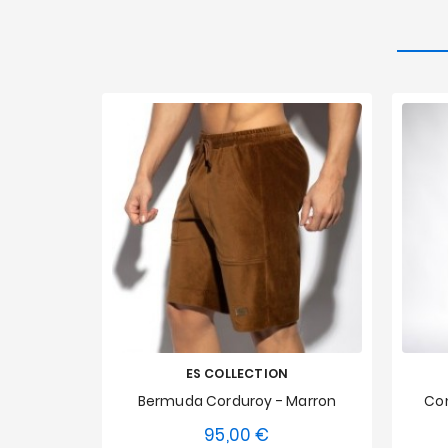
ES COLLECTION
Bermuda Corduroy - Marron
Com
95,00 €
Prix
XS
S
M
L
XL