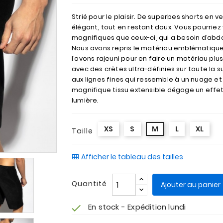
Strié pour le plaisir. De superbes shorts en v
élégant, tout en restant doux. Vous pourrie
magnifiques que ceux-ci, qui a besoin d’abd
Nous avons repris le matériau emblématique d
l’avons rajeuni pour en faire un matériau plu
avec des crêtes ultra-définies sur toute la s
aux lignes fines qui ressemble à un nuage et 
magnifique tissu extensible dégage un effet 
lumière.
XS
S
M
L
XL
Taille
Afficher le tableau des tailles
Quantité
Ajouter au panier
En stock - Expédition lundi
check