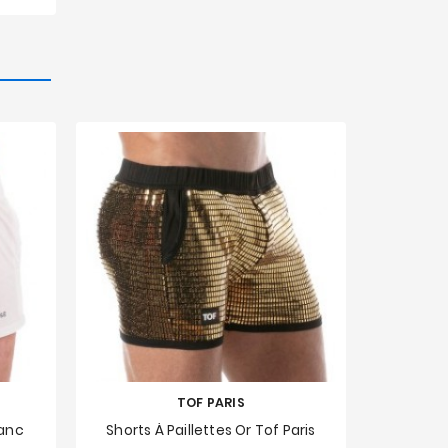
TOF PARIS
lanc
Shorts À Paillettes Or Tof Paris
S