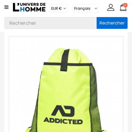
0
CATÉGORIE
Rechercher
Sous-
Vêtements
Vêtements
Maillots
De
Bain
Vêtements
D'intérieur
Accessoires
Chaussettes
Lots
Marques