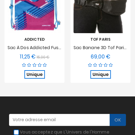
ADDICTED
TOF PARIS
Sac À Dos Addicted Fushia
Sac Banane 3D Tof Paris - Noir/Gris
11,25 €
69,00 €
Prix
Prix
Prix
15,00 €
de
base
Unique
Unique
Vous acceptez que L'Univers de l'Homme