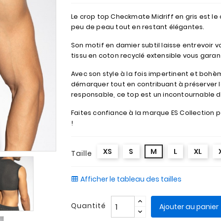
Le crop top Checkmate Midriff en gris est le 
peu de peau tout en restant élégantes.
Son motif en damier subtil laisse entrevoir v
tissu en coton recyclé extensible vous garan
Avec son style à la fois impertinent et boh
démarquer tout en contribuant à préserver la
responsable, ce top est un incontournable de
Faites confiance à la marque ES Collection p
!
XS
S
M
L
XL
Taille
Afficher le tableau des tailles
Quantité
Ajouter au panier