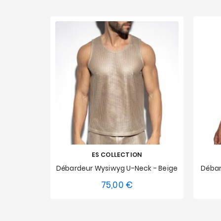
ES COLLECTION
Débardeur Wysiwyg U-Neck - Beige
Débar
75,00 €
Prix
XS
S
M
L
XL
XXL
XS
3XL