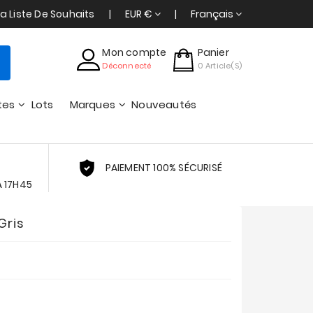
a Liste De Souhaits
EUR €
Français
Mon compte
Panier
Déconnecté
0
Article(s)
tes
Lots
Marques
Nouveautés
PAIEMENT 100% SÉCURISÉ
À 17H45
Gris