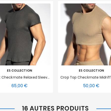
ES COLLECTION
ES COLLECTION
T-Shirt Checkmate Relaxed Sleeveless - Gris
65,00 €
50,00 €
Prix
Prix
S
M
L
XL
XXL
XS
S
M
L
XL
16 AUTRES PRODUITS