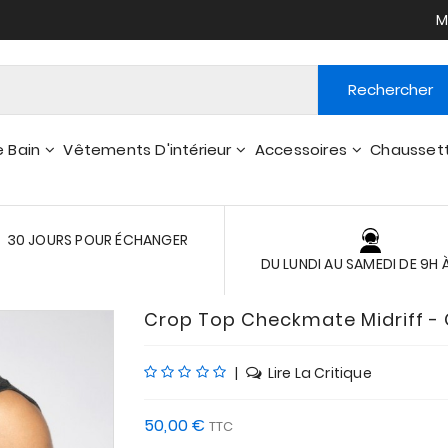
M
Rechercher
e Bain
Vêtements D'intérieur
Accessoires
Chausset
Peignoirs - Robes De Chambre
Portefeuilles, Pts Accessoires
30 JOURS POUR ÉCHANGER
DU LUNDI AU SAMEDI DE 9H 
Crop Top Checkmate Midriff - 
|
Lire La Critique
50,00 €
TTC