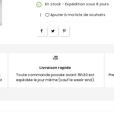
En stock - Expédition sous 8 jours
info_outline
Ajouter à ma liste de souhaits
Livraison rapide
,
Toute commande passée avant 15h30 est
Pre
nt
expédiée le jour même (sauf le week-end).