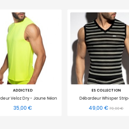
ADDICTED
ES COLLECTION
deur Veloz Dry - Jaune Néon
Débardeur Whisper Strip
35,00 €
49,00 €
Prix
Prix
Pri
70,00 €
S
M
L
XL
XXL
XS
S
M
L
XL
de
3XL
3XL
base