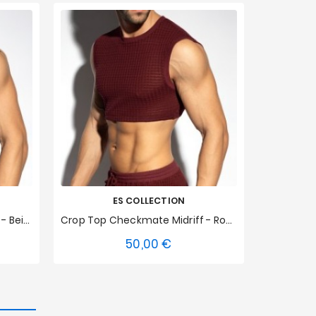
ES COLLECTION
Crop Top Checkmate Midriff - Beige
Crop Top Checkmate Midriff - Rouge
50,00 €
Prix
XXL
XS
S
M
L
XL
XXL
XS
S