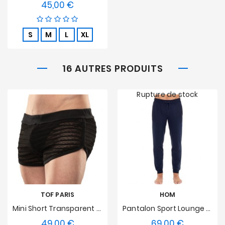
45,00 €
Prix
S
M
L
XL
16 AUTRES PRODUITS
Rupture de stock
TOF PARIS
HOM
Mini Short Transparent Tof Paris Mykonos
Pantalon Sport Lounge HOM - Marine
49,00 €
69,00 €
Prix
Prix