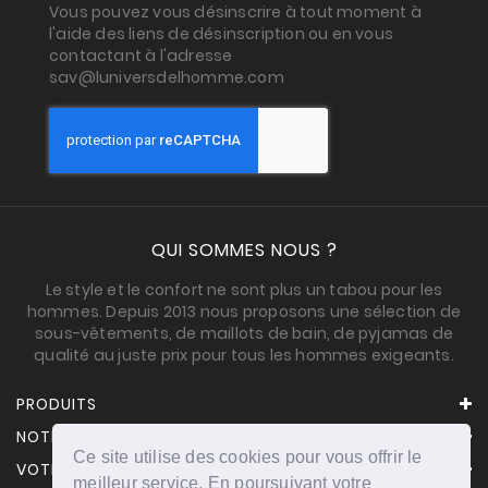
Vous pouvez vous désinscrire à tout moment à
l'aide des liens de désinscription ou en vous
contactant à l'adresse
sav@luniversdelhomme.com
QUI SOMMES NOUS ?
Le style et le confort ne sont plus un tabou pour les
hommes. Depuis 2013 nous proposons une sélection de
sous-vêtements, de maillots de bain, de pyjamas de
qualité au juste prix pour tous les hommes exigeants.
PRODUITS
NOTRE SOCIÉTÉ
Ce site utilise des cookies pour vous offrir le
VOTRE COMPTE
meilleur service. En poursuivant votre