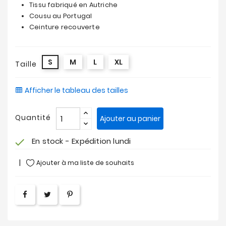
Tissu fabriqué en Autriche
Cousu au Portugal
Ceinture recouverte
S
M
L
XL
Taille
Afficher le tableau des tailles
Quantité
Ajouter au panier
En stock - Expédition lundi
check
Ajouter à ma liste de souhaits