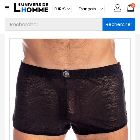
0
CATÉGORIE
Rechercher
Sous-
Vêtements
Vêtements
Maillots
De
Bain
Vêtements
D'intérieur
Accessoires
Chaussettes
Lots
Marques