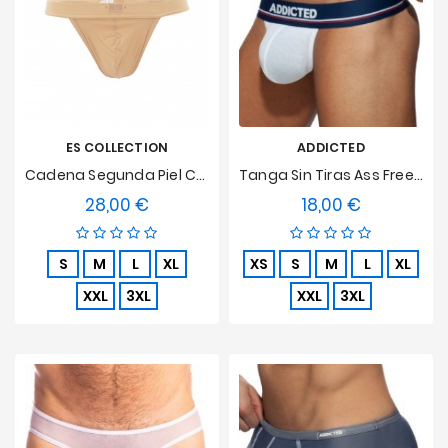
ES COLLECTION
ADDICTED
Cadena Segunda Piel Color Carne
Tanga Sin Tiras Ass Freedom - Blanco
28,00 €
18,00 €
Precio
Precio
S
M
L
XL
XS
S
M
L
XL
XXL
3XL
XXL
3XL