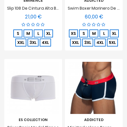
EMINENCE
ADDICTED
Slip 108 De Cintura Alta Blanco, Abierto, Algodón Hipoalergénico Puro
Swim Boxer Marinero De Color Marino
21,00 €
60,00 €
Precio
Precio
S
M
L
XL
XS
S
M
L
XL
XXL
3XL
4XL
XXL
3XL
4XL
5XL
ES COLLECTION
ADDICTED