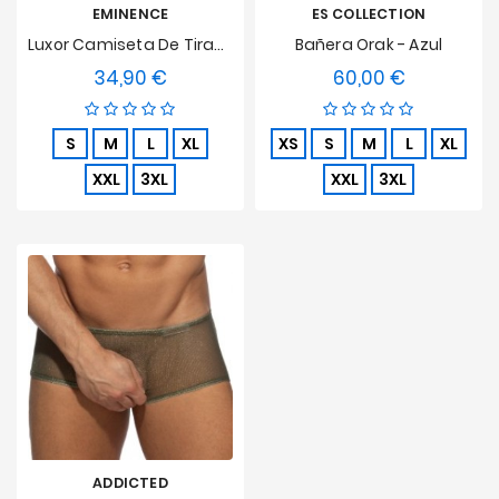
EMINENCE
ES COLLECTION
Luxor Camiseta De Tirantes
Bañera Orak - Azul
34,90 €
60,00 €
Precio
Precio
S
M
L
XL
XS
S
M
L
XL
XXL
3XL
XXL
3XL
ADDICTED