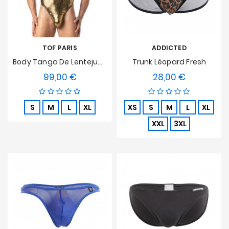
TOF PARIS
ADDICTED
Body Tanga De Lentejuelas Doradas Tof Paris
Trunk Léopard Fresh
99,00 €
28,00 €
Precio
Precio
S
M
L
XL
XS
S
M
L
XL
XXL
3XL