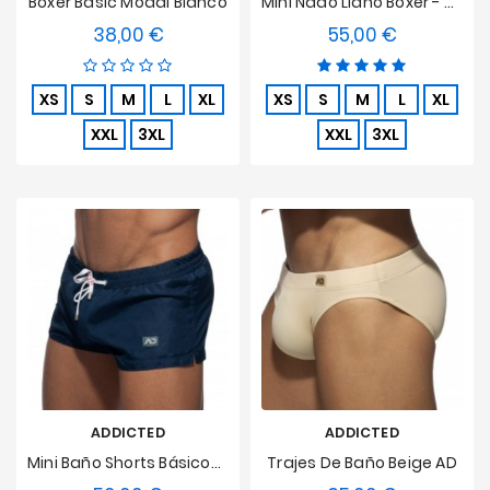
Bóxer Basic Modal Blanco
Mini Nado Llano Boxer - Marine
38,00 €
55,00 €
Precio
Precio
XS
S
M
L
XL
XS
S
M
L
XL
XXL
3XL
XXL
3XL
ADDICTED
ADDICTED
Mini Baño Shorts Básicos Azul
Trajes De Baño Beige AD