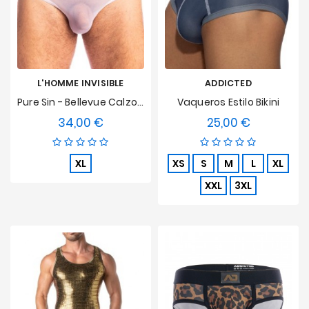
L'HOMME INVISIBLE
ADDICTED
Pure Sin - Bellevue Calzoncillos L'Homme Invisible
Vaqueros Estilo Bikini
34,00 €
25,00 €
Precio
Precio
XL
XS
S
M
L
XL
XXL
3XL