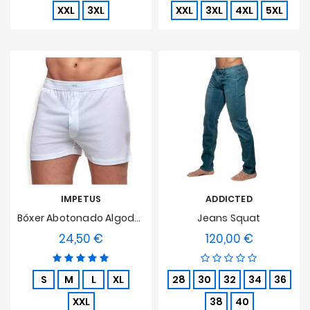
XXL
3XL
XXL
3XL
4XL
5XL
IMPETUS
ADDICTED
Bóxer Abotonado Algodón Puro - Blanco
Jeans Squat
24,50 €
120,00 €
Precio
Precio
S
M
L
XL
28
30
32
34
36
XXL
38
40