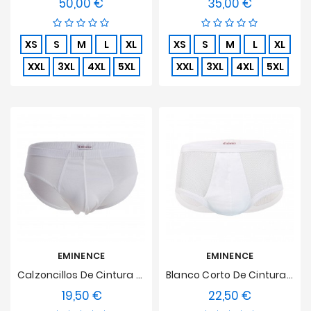
50,00 €
35,00 €
Precio
Precio
XS
S
M
L
XL
XS
S
M
L
XL
XXL
3XL
4XL
5XL
XXL
3XL
4XL
5XL
EMINENCE
EMINENCE
Calzoncillos De Cintura Baja Algodón Egipcio Luxor Eminence - Blanco
Blanco Corto De Cintura Alta, Puntada Suave
19,50 €
22,50 €
Precio
Precio