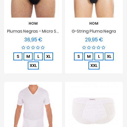
HOM
HOM
Plumas Negras - Micro Slip
G-String Pluma Negra
36,95 €
29,95 €
Precio
Precio
S
M
L
XL
S
M
L
XL
XXL
XXL