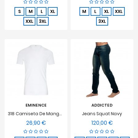
S
M
L
XL
M
L
XL
XXL
XXL
3XL
3XL
EMINENCE
ADDICTED
318 Camiseta De Manga Corta De Algodón Puro V Cuello En Blanco
Jeans Squat Navy
26,90 €
120,00 €
Precio
Precio