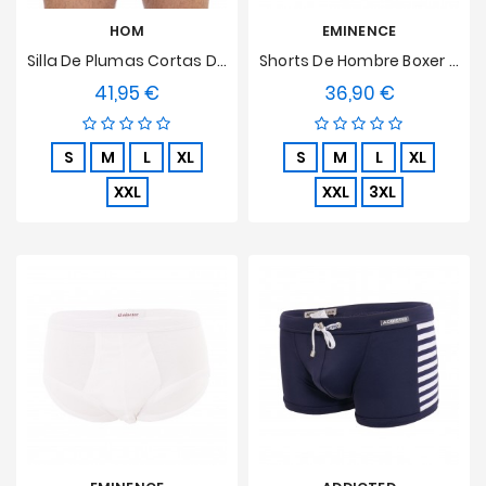
HOM
EMINENCE
Silla De Plumas Cortas De Boxeador -
Shorts De Hombre Boxer Luxor
41,95 €
36,90 €
Precio
Precio
S
M
L
XL
S
M
L
XL
XXL
XXL
3XL