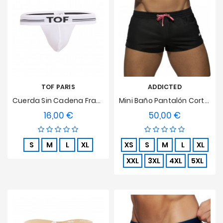
TOF PARIS
ADDICTED
Cuerda Sin Cadena Francés - Blanco
Mini Baño Pantalón Corto Básico Negro
16,00 €
50,00 €
Precio
Precio
S
M
L
XL
XS
S
M
L
XL
XXL
3XL
4XL
5XL