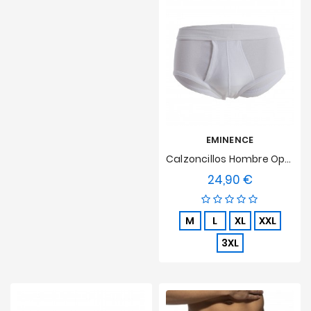
EMINENCE
Calzoncillos Hombre Open Premium Algodón Eminence - Blanco
24,90 €
Precio
M
L
XL
XXL
3XL