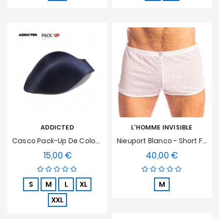
ADDICTED
L'HOMME INVISIBLE
Casco Pack-Up De Color Marino
Nieuport Blanco - Short Freedom L'Homme Invisible
15,00 €
40,00 €
Precio
Precio
S
M
L
XL
M
XXL