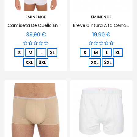
EMINENCE
EMINENCE
Camiseta De Cuello En V Luxor
Breve Cintura Alta Cerrada Luxor
39,90 €
19,90 €
Precio
Precio
S
M
L
XL
S
M
L
XL
XXL
3XL
XXL
3XL