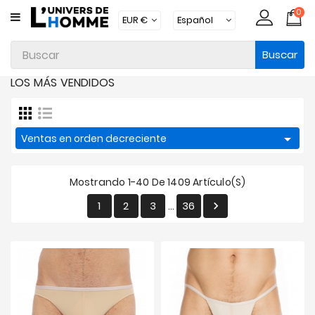
0
CATEGORÍA
Buscar
Ropa
Interior
LOS MÁS VENDIDOS
Ropa
Moda

Ventas en orden decreciente
Baño
Loungewear
Mostrando 1-40 De 1409 Artículo(s)
Accesorios
1
2
3
36

…
Calcetines
Packs
Brands
Novedades