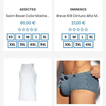
ADDICTED
EMINENCE
Swim Boxer Color Marinero Turquesa
Breve 108 Cintura Alta Marina, Abierto, Algodón Hipoalergénico Puro
60,00 €
21,00 €
Precio
Precio
XS
S
M
L
XL
S
M
L
XL
XXL
3XL
4XL
5XL
XXL
3XL
4XL