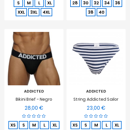
S
M
L
XL
28
30
32
34
36
XXL
3XL
4XL
38
40
ADDICTED
ADDICTED
Bikini Brief - Negro
String Addicted Sailor
28,00 €
23,00 €
Precio
Precio
XS
S
M
L
XL
XS
S
M
L
XL