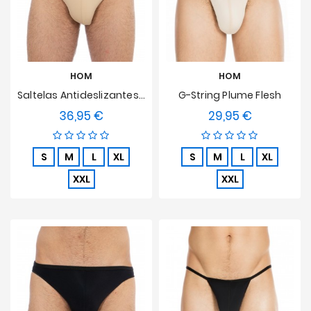
Ofertas
HOM
HOM
Saltelas Antideslizantes Micro Plumas -
G-String Plume Flesh
36,95 €
29,95 €
Precio
Precio
S
M
L
XL
S
M
L
XL
XXL
XXL