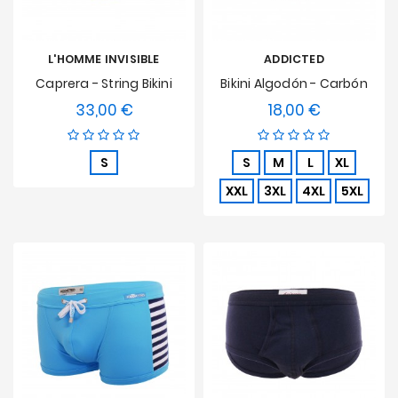
L'HOMME INVISIBLE
ADDICTED
Caprera - String Bikini
Bikini Algodón - Carbón
33,00 €
18,00 €
Precio
Precio
S
S
M
L
XL
XXL
3XL
4XL
5XL