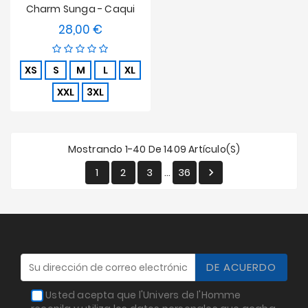
Charm Sunga - Caqui
28,00 €
Precio
XS
S
M
L
XL
XXL
3XL
Mostrando 1-40 De 1409 Artículo(s)
1
2
3
36

…
Usted acepta que l'Univers de l'Homme