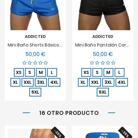
ADDICTED
ADDICTED
Mini Baño Shorts Básicos Azul
Mini Baño Pantalón Corto Básico Negro
50,00 €
50,00 €
Precio
Precio
XS
S
M
L
XS
S
M
L
XL
XXL
3XL
4XL
XL
XXL
3XL
4XL
5XL
5XL
16 OTRO PRODUCTO
-35%
-35%