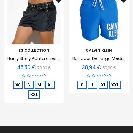
ES COLLECTION
CALVIN KLEIN
Harry Shiny Pantalones Cortos De Baño Negros
Bañador De Largo Medio Con Cordón Calvin Klein Intense Power - Azul
45,50 €
38,94 €
Precio
Precio
Precio
Precio
70,00 €
59,90 €
base
base
XS
S
M
XL
S
L
XL
XXL
XXL