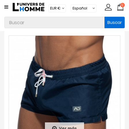
0
CATEGORÍA
Buscar
Ropa
Interior
Ropa
Moda
Baño
Loungewear
Accesorios
Calcetines
Packs
Brands
Ver más
Novedades