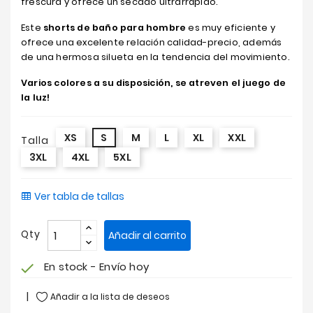
frescura y ofrece un secado ultrarrápido.
Este
shorts de baño para hombre
es muy eficiente y
ofrece una excelente relación calidad-precio, además
de una hermosa silueta en la tendencia del movimiento.
Varios colores a su disposición, se atreven el juego de
la luz!
XS
S
M
L
XL
XXL
Talla
3XL
4XL
5XL
Ver tabla de tallas
Qty
Añadir al carrito
En stock - Envío hoy
check
Añadir a la lista de deseos