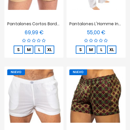
Pantalones Cortos Bordados L'Homme Invisible - Bloom
Pantalones L'Homme Invisible - Blanco Liso
69,99 €
55,00 €
Precio
Precio
S
M
L
XL
S
M
L
XL
NUEVO
NUEVO