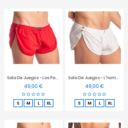
Sala De Juegos - Los Pantalones Cortos De Striptease L'homme Invisible - Rojo
Sala De Juegos - L'homme Invisible Pantalones Cortos De Striptease - Blancos
49,00 €
49,00 €
Precio
Precio
S
M
L
XL
S
M
L
XL