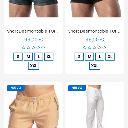
Short Desmontable TOF Paris Raw Denim - Azul
Short Desmontable TOF Paris Raw Denim - Negro
99,00 €
99,00 €
Precio
Precio
S
M
L
XL
S
M
L
XL
XXL
XXL
NUEVO
NUEVO