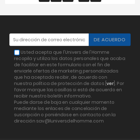
Usted acepta que l'Univers de l'Homme
recopila y utiliza los datos personales que acaba
de facilitar en este formulario con el fin de
enviarle ofertas de marketing personalizadas
que ha aceptado recibir, de acuerdo con
nuestra política de protección de datos [
ver
]. Por
favor marque las casillas si está de acuerdo en
recibir nuestro boletín informativo.
Puede darse de baja en cualquier momento
mediante los enlaces de cancelación de
suscripción o poniéndose en contacto con la
dirección sav@luniversdelhomme.com