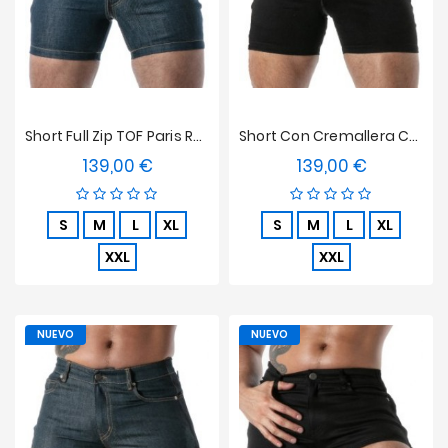
Short Full Zip TOF Paris Raw Denim - Azul
Short Con Cremallera Completa TOF Paris Raw Denim - Negro
139,00 €
139,00 €
Precio
Precio
S
M
L
XL
S
M
L
XL
XXL
XXL
NUEVO
NUEVO