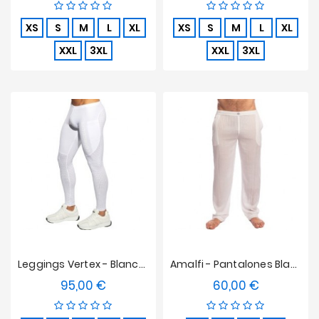
XS
S
M
L
XL
XS
S
M
L
XL
XXL
3XL
XXL
3XL
Leggings Vertex - Blancas
Amalfi - Pantalones Blancos
95,00 €
60,00 €
Precio
Precio