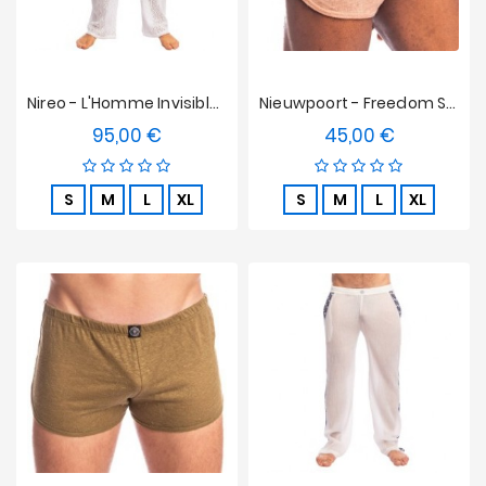
Nireo - L'Homme Invisible Pantalones
Nieuwpoort - Freedom Shorts Rosa Vintage L'homme Invisible
95,00 €
45,00 €
Precio
Precio
S
M
L
XL
S
M
L
XL