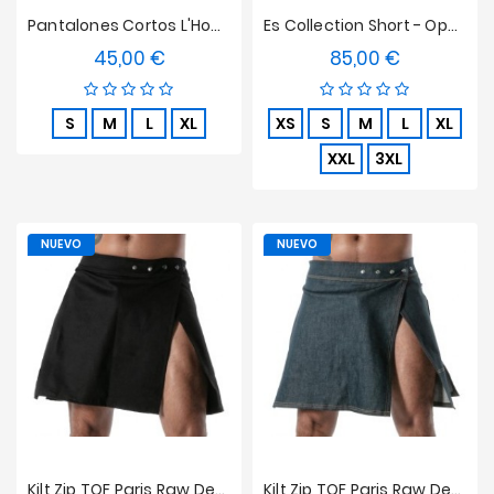
Pantalones Cortos L'Homme Invisible - Blanco Elegante
Es Collection Short - Opulent
45,00 €
85,00 €
Precio
Precio
S
M
L
XL
XS
S
M
L
XL
XXL
3XL
NUEVO
NUEVO
Kilt Zip TOF Paris Raw Denim - Negro
Kilt Zip TOF Paris Raw Denim - Azul