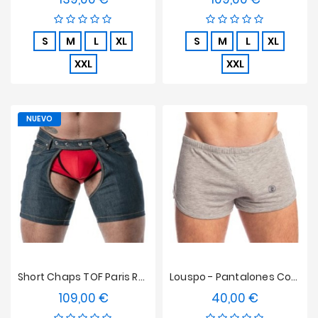
S
M
L
XL
S
M
L
XL
XXL
XXL
NUEVO
Short Chaps TOF Paris Raw Denim - Azul
Louspo - Pantalones Cortos Con Pantalón L'Homme Invisible
109,00 €
40,00 €
Precio
Precio