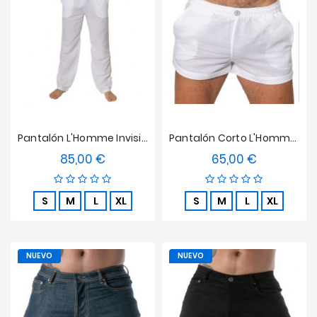
Ofertas
Pantalón L'Homme Invisible - Mykonos
Pantalón Corto L'Homme Invisible - Mykonos
85,00 €
65,00 €
Precio
Precio
S
M
L
XL
S
M
L
XL
NUEVO
NUEVO