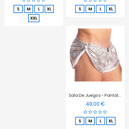
S
M
L
XL
S
M
L
XL
XXL
Sala De Juegos - Pantalones Cortos De Striptease L'homme Invisible - Plata De La Pitón
49,00 €
Precio
S
M
L
XL