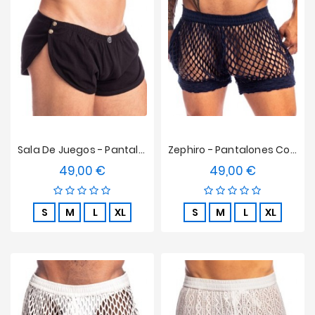
Sala De Juegos - Pantalones Cortos De Striptease Del L'homme Invisible - Black
Zephiro - Pantalones Cortos Azul Marino L'Homme Invisible
49,00 €
49,00 €
Precio
Precio
S
M
L
XL
S
M
L
XL