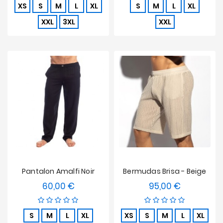
XS
S
M
L
XL
S
M
L
XL
XXL
3XL
XXL
Pantalon Amalfi Noir
Bermudas Brisa - Beige
60,00 €
95,00 €
Precio
Precio
S
M
L
XL
XS
S
M
L
XL