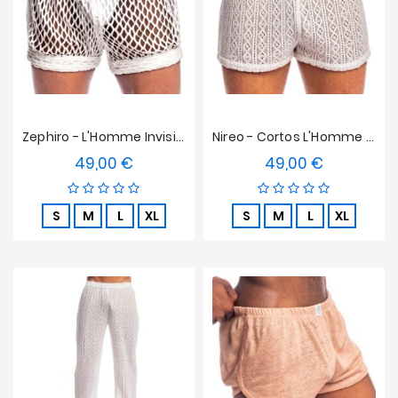
Zephiro - L'Homme Invisible Pantalones Cortos Blancos
Nireo - Cortos L'Homme Invisible
49,00 €
49,00 €
Precio
Precio
S
M
L
XL
S
M
L
XL