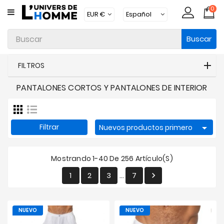
0
CATEGORÍA
Buscar
Ropa
Interior
FILTROS
Ropa
PANTALONES CORTOS Y PANTALONES DE INTERIOR
Moda
Baño
Loungewear
Filtrar

Nuevos productos primero
Accesorios
Mostrando 1-40 De 256 Artículo(s)
Calcetines
1
2
3
7

…
Packs
Brands
NUEVO
NUEVO
Novedades