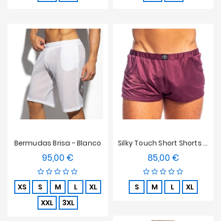
Bermudas Brisa - Blanco
Silky Touch Short Shorts L'Homme Invisible Burgundy
95,00 €
85,00 €
Precio
Precio
XS
S
M
L
XL
S
M
L
XL
XXL
3XL