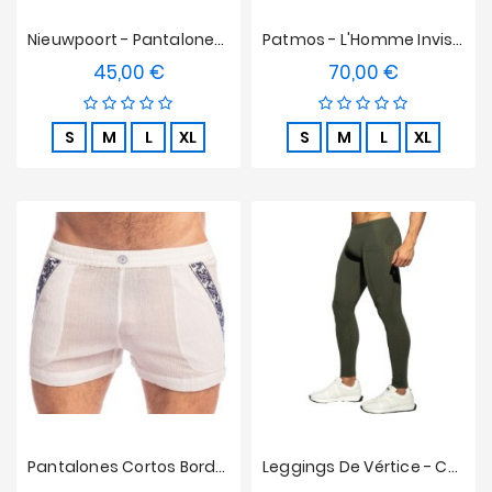
Nieuwpoort - Pantalones Cortos De La Libertad Oliva L'Homme Invisible
Patmos - L'Homme Invisible Bordado Pantalones
45,00 €
70,00 €
Precio
Precio
S
M
L
XL
S
M
L
XL
Pantalones Cortos Bordados Patmos - L'Homme Invisible
Leggings De Vértice - Caqui