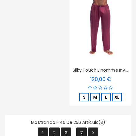
Silky Touch L'homme Invisible Pantalón Bordeos
120,00 €
Precio
S
M
L
XL
Mostrando 1-40 De 256 Artículo(s)
1
2
3
7

…