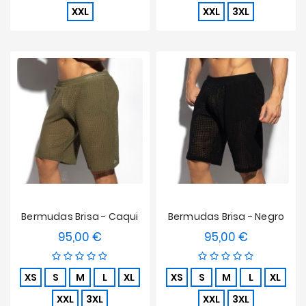
XXL
XXL
3XL
Bermudas Brisa - Caqui
Bermudas Brisa - Negro
95,00 €
95,00 €
Precio
Precio
XS
S
M
L
XL
XS
S
M
L
XL
XXL
3XL
XXL
3XL