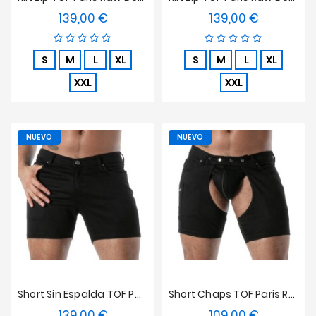
139,00 €
139,00 €
Precio
Precio
S
M
L
XL
S
M
L
XL
XXL
XXL
NUEVO
NUEVO
Short Sin Espalda TOF Paris Denim Crudo - Negro
Short Chaps TOF Paris Raw Denim - Negro
139,00 €
109,00 €
Precio
Precio