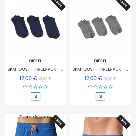
-25%
-25%
DIESEL
DIESEL
SKM-GOST-THREEPACK - Calcetines De Tobillo (juego De 3) - Navy
SKM-GOST-THREEPACK - Calcetines De Tobillo (3-Pack) - Gris
12,00 €
12,00 €
Precio
Precio
Precio
Precio
16,00 €
16,00 €
base
base
S
S
Fuera de stock
-35%
-35%