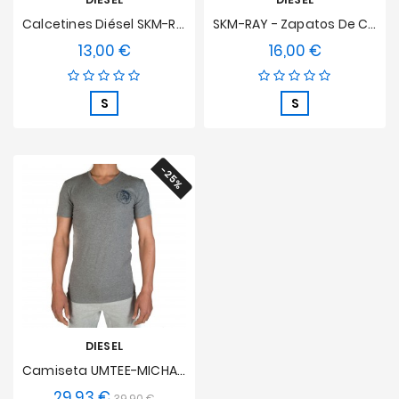
Calcetines Diésel SKM-RAY - F1
SKM-RAY - Zapatos De Calzino Negro
13,00 €
16,00 €
Precio
Precio
S
S
-25%
DIESEL
Camiseta UMTEE-MICHAEL - The Essential - Gris
29,93 €
Precio
Precio
39,90 €