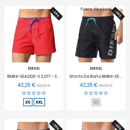
Fuera de stock
-35%
-35%
DIESEL
DIESEL
BMBX-SEASIDE-S 2,017 - Shorts De Baño Rojos
Shorts De Baño BMBX-SEASPRINT
42,25 €
42,25 €
Precio
Precio
Precio
Precio
65,00 €
65,00 €
base
base
XS
XXL
XS
-35%
-35%