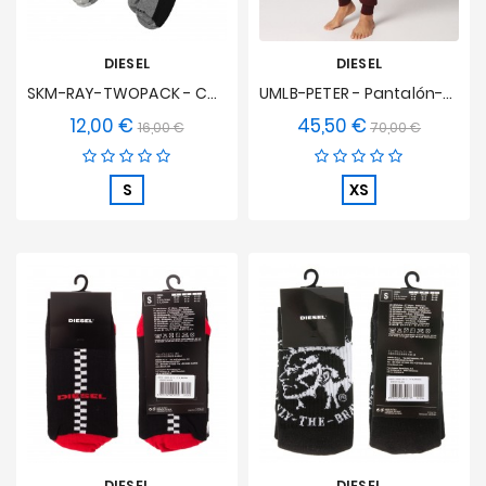
DIESEL
DIESEL
SKM-RAY-TWOPACK - Calcetines De Dos Tonos (2-Pack)
UMLB-PETER - Pantalón-Borgoña
12,00 €
45,50 €
Precio
Precio
Precio
Precio
16,00 €
70,00 €
base
base
S
XS
DIESEL
DIESEL