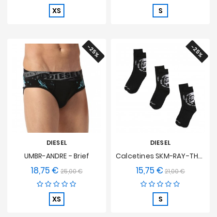
XS
S
-25%
-25%
DIESEL
DIESEL
UMBR-ANDRE - Brief
Calcetines SKM-RAY-THREEPACK - (3-Pack) - Negro
18,75 €
15,75 €
Precio
Precio
Precio
Precio
25,00 €
21,00 €
base
base
XS
S