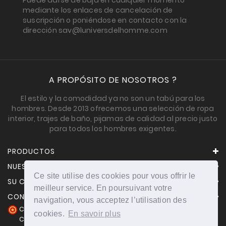
mediante los enlaces de cancelación de
suscripción o poniéndose en contacto con la
dirección sav@luniversdelhomme.com
A PROPÓSITO DE NOSOTROS ?
El estilo y la comodidad ya no son un tabú para los
hombres. Desde 2013 ofrecemos una selección de ropa
interior, trajes de baño, pijamas de calidad al precio justo
para todos los hombres exigentes.
PRODUCTOS
NUESTRA EMPRESA
Ce site utilise des cookies pour vous offrir le
SU CUENTA
meilleur service. En poursuivant votre
CONTACTO
navigation, vous acceptez l’utilisation des
Comerciante aprobado por la Sociedad de Opiniones
cookies.
En savoir plus
Contrastadas,
haga clic aquí para mostrar el certificado
.