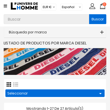
0
CATEGORÍA
Buscar
Ropa
Interior
Búsqueda por marca
Ropa
LISTADO DE PRODUCTOS POR MARCA DIESEL
Moda
Baño
Loungewear
Accesorios
Calcetines
Packs

Seleccionar
Brands
Mostrando 1-27 De 27 Artículo(s)
Novedades