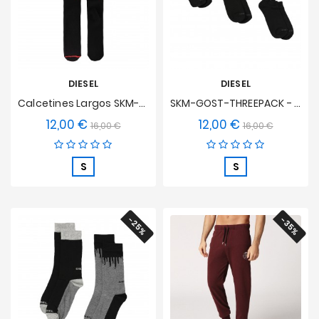
DIESEL
DIESEL
Calcetines Largos SKM-LONG -
SKM-GOST-THREEPACK - Calcetines De Tobillo (3-Pack) - Negro
12,00 €
12,00 €
Precio
Precio
Precio
Precio
16,00 €
16,00 €
base
base
S
S
-25%
-35%