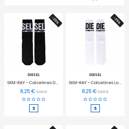
Ofertas
-25%
-25%
DIESEL
DIESEL
SKM-RAY - Calcetines De Logotipo Grande - Negro
SKM-RAY - Calcetines Logotipo Grande - Blanco
8,25 €
8,25 €
Precio
Precio
Precio
Precio
11,00 €
11,00 €
base
base
S
S