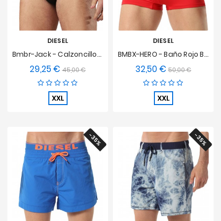
DIESEL
DIESEL
Bmbr-Jack - Calzoncillos De Baño Negro
BMBX-HERO - Baño Rojo Boxer
29,25 €
32,50 €
Precio
Precio
Precio
Precio
45,00 €
50,00 €
base
base
XXL
XXL
-35%
-35%