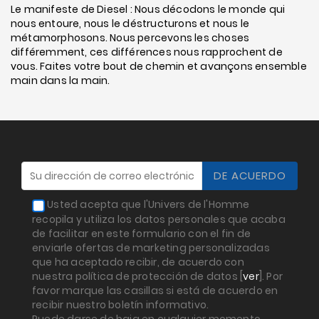
Le manifeste de Diesel : Nous décodons le monde qui
nous entoure, nous le déstructurons et nous le
métamorphosons. Nous percevons les choses
différemment, ces différences nous rapprochent de
vous. Faites votre bout de chemin et avançons ensemble
main dans la main.
Usted acepta que l'Univers de l'Homme
recopila y utiliza los datos personales que acaba
de facilitar en este formulario con el fin de
enviarle ofertas de marketing personalizadas
que ha aceptado recibir, de acuerdo con
nuestra política de protección de datos [
ver
]. Por
favor marque las casillas si está de acuerdo en
recibir nuestro boletín informativo.
Puede darse de baja en cualquier momento