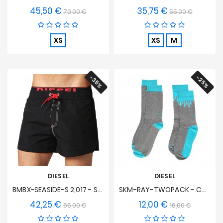
45,50 €
35,75 €
Precio
Precio
Precio
Precio
70,00 €
55,00 €
base
base
XS
XS
M
-35%
-25%
DIESEL
DIESEL
BMBX-SEASIDE-S 2,017 - Shorts De Baño Negros
SKM-RAY-TWOPACK - Calcetines Ray (Pack De 2)
42,25 €
12,00 €
Precio
Precio
Precio
Precio
65,00 €
16,00 €
base
base