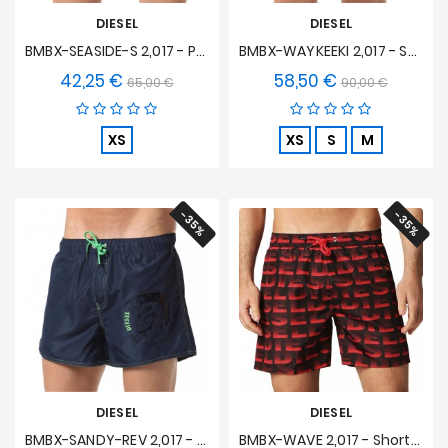
DIESEL
DIESEL
BMBX-SEASIDE-S 2,017 - Pantalón Corto De Baño Azul
BMBX-WAYKEEKI 2,017 - Shorts De Baño Marled Azul
42,25 €
58,50 €
Precio
Precio
Precio
Precio
65,00 €
90,00 €
base
base
XS
XS
S
M
-35%
-35%
DIESEL
DIESEL
BMBX-SANDY-REV 2,017 - Shorts De Baño Azul Reversible
BMBX-WAVE 2,017 - Shorts De Baño Con Estampado Rojo De Longitud Media