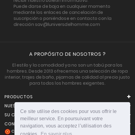
recibir nuestro boletín informativo.
Puede darse de baja en cualquier momento
mediante los enlaces de cancelación de
suscripción o poniéndose en contacto con la
dirección sav@luniversdelhomme.com
A PROPÓSITO DE NOSOTROS ?
El estilo y la comodidad ya no son un tabú para los
hombres. Desde 2013 ofrecemos una selección de ropa
interior, trajes de baño, pijamas de calidad al precio justo
para todos los hombres exigentes.
PRODUCTOS
NUESTRA EMPRESA
Ce site utilise des cookies pour vous offrir le
SU CUENTA
meilleur service. En poursuivant votre
CONTACTO
navigation, vous acceptez l’utilisation des
Comerciante aprobado por la Sociedad de Opiniones
cookies.
En savoir plus