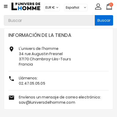
0
CATEGORÍA
Buscar
Ropa
Interior
INFORMACIÓN DE LA TIENDA
Ropa
Moda

L'univers de l'homme
Baño
34 rue Augustin Fresnel
37170 Chambray-Lès-Tours
Loungewear
Francia
Accesorios

Llámenos:
02.47.05.05.05
Calcetines
Packs

Envíenos un mensaje de correo electrónico:
sav@luniversdelhomme.com
Brands
Novedades