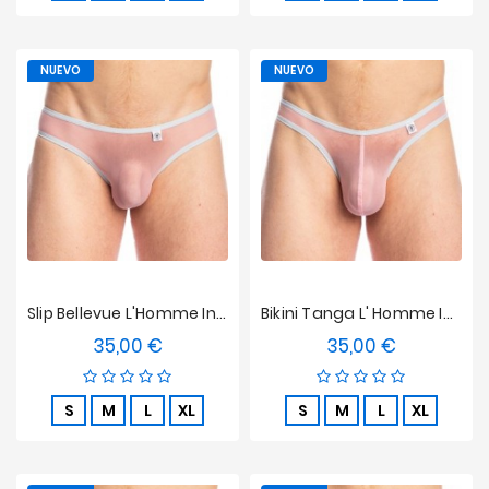
NUEVO
NUEVO
Slip Bellevue L'Homme Invisible - Kyoto
Bikini Tanga L' Homme Invisible - Kyoto
35,00 €
35,00 €
Precio
Precio
S
M
L
XL
S
M
L
XL