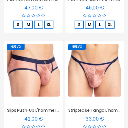
47,00 €
45,00 €
Precio
Precio
S
M
L
XL
S
M
L
XL
NUEVO
NUEVO
Slips Push-Up L'homme Invisible - Ereván
Striptease Tanga L'homme Invisible - Ereván
42,00 €
33,00 €
Precio
Precio