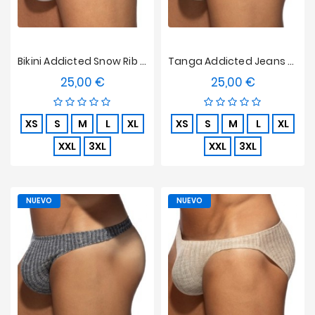
Bikini Addicted Snow Rib Edición Limitada - Blanco
Tanga Addicted Jeans En Punto Canalé - Beige
25,00 €
25,00 €
Precio
Precio
XS
S
M
L
XL
XS
S
M
L
XL
XXL
3XL
XXL
3XL
NUEVO
NUEVO