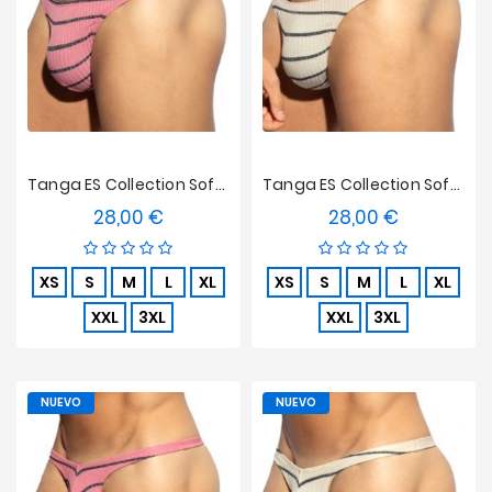
Tanga ES Collection Soft Grid Edición Limitada - Rosa
Tanga ES Collection Soft Grid Edición Limitada - Blanco
28,00 €
28,00 €
Precio
Precio
XS
S
M
L
XL
XS
S
M
L
XL
XXL
3XL
XXL
3XL
NUEVO
NUEVO