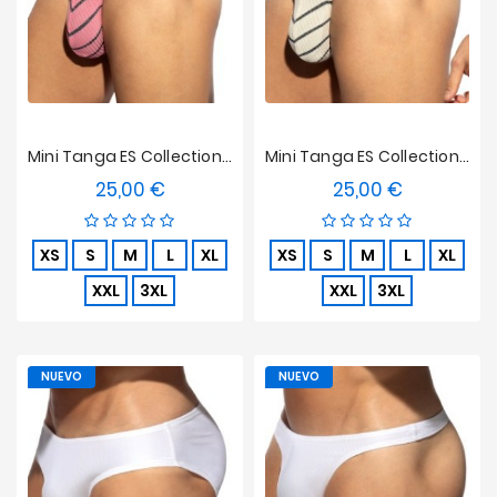
Mini Tanga ES Collection Soft Grid Edición Limitada - Rosa
Mini Tanga ES Collection Soft Grid Edición Limitada - Blanco
25,00 €
25,00 €
Precio
Precio
XS
S
M
L
XL
XS
S
M
L
XL
XXL
3XL
XXL
3XL
NUEVO
NUEVO