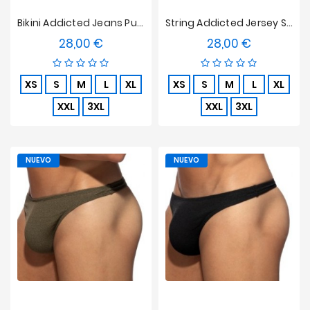
Bikini Addicted Jeans Punto Acanalado - Marino
String Addicted Jersey Slub - Beige
28,00 €
28,00 €
Precio
Precio
XS
S
M
L
XL
XS
S
M
L
XL
XXL
3XL
XXL
3XL
NUEVO
NUEVO