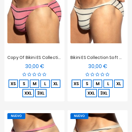
Ofertas
Copy Of Bikini ES Collection Soft Grind - Blanc
Bikini ES Collection Soft Grid Edición Limitada - Blanco
30,00 €
30,00 €
Precio
Precio
XS
S
M
L
XL
XS
S
M
L
XL
XXL
3XL
XXL
3XL
NUEVO
NUEVO