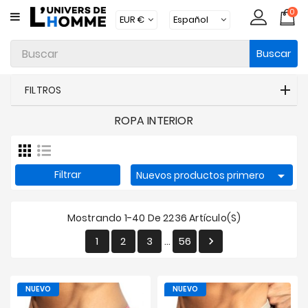
0
CATEGORÍA
Buscar
Ropa
Interior
FILTROS
Ropa
ROPA INTERIOR
Moda
Baño
Loungewear
Filtrar

Nuevos productos primero
Accesorios
Mostrando 1-40 De 2236 Artículo(s)
Calcetines
1
2
3
56

…
Packs
Brands
NUEVO
NUEVO
Novedades