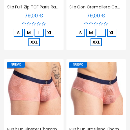
Slip Full-Zip TOF Paris Raw Denim - Azul
Slip Con Cremallera Completa TOF Paris Raw Denim - Negro
79,00 €
79,00 €
Precio
Precio
S
M
L
XL
S
M
L
XL
XXL
XXL
NUEVO
NUEVO
Push Up Hipster L'homme Invisible - Ereván
Push Up Brasileño L'homme Invisible - Ereván