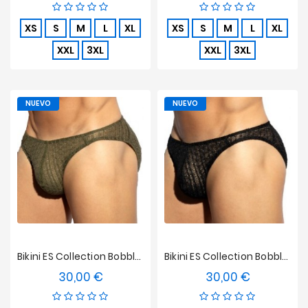
XS
S
M
L
XL
XS
S
M
L
XL
XXL
3XL
XXL
3XL
NUEVO
NUEVO
Bikini ES Collection Bobbles Edición Limitada - Kaki
Bikini ES Collection Bobbles Edición Limitada - Negro
30,00 €
30,00 €
Precio
Precio