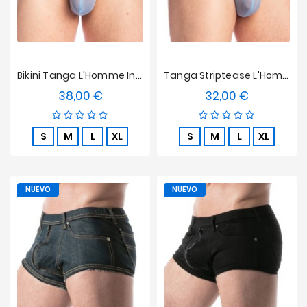
Bikini Tanga L'Homme Invisible - Faro
Tanga Striptease L'Homme Invisible - Faro
38,00 €
32,00 €
Precio
Precio
S
M
L
XL
S
M
L
XL
NUEVO
NUEVO