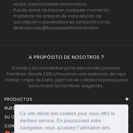
recibir nuestro boletín informativo.
Puede darse de baja en cualquier momento
mediante los enlaces de cancelación de
suscripción o poniéndose en contacto con la
dirección sav@luniversdelhomme.com
A PROPÓSITO DE NOSOTROS ?
El estilo y la comodidad ya no son un tabú para los
hombres. Desde 2013 ofrecemos una selección de ropa
interior, trajes de baño, pijamas de calidad al precio justo
para todos los hombres exigentes.
PRODUCTOS
NUESTRA EMPRESA
Ce site utilise des cookies pour vous offrir le
SU CUENTA
meilleur service. En poursuivant votre
CONTACTO
navigation, vous acceptez l’utilisation des