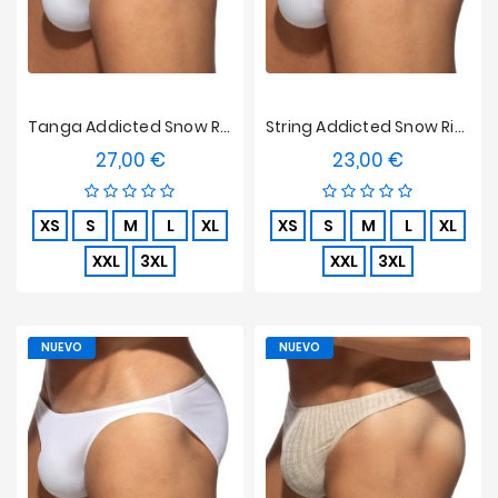
Tanga Addicted Snow Rib Edición Limitada - Blanco
String Addicted Snow Rib Edición Limitada - Blanco
27,00 €
23,00 €
Precio
Precio
XS
S
M
L
XL
XS
S
M
L
XL
XXL
3XL
XXL
3XL
NUEVO
NUEVO