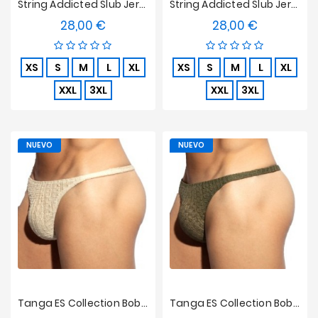
String Addicted Slub Jersey - Caqui
String Addicted Slub Jersey - Negro
28,00 €
28,00 €
Precio
Precio
XS
S
M
L
XL
XS
S
M
L
XL
XXL
3XL
XXL
3XL
NUEVO
NUEVO
Tanga ES Collection Bobbles Edición Limitada - Beige
Tanga ES Collection Bobbles Edición Limitada - Caqui