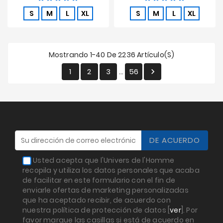
S
M
L
XL
S
M
L
XL
Mostrando 1-40 De 2236 Artículo(s)
1
2
3
56

…
Usted acepta que l'Univers de l'Homme
recopila y utiliza los datos personales que acaba
de facilitar en este formulario con el fin de
enviarle ofertas de marketing personalizadas
que ha aceptado recibir, de acuerdo con
nuestra política de protección de datos [
ver
]. Por
favor marque las casillas si está de acuerdo en