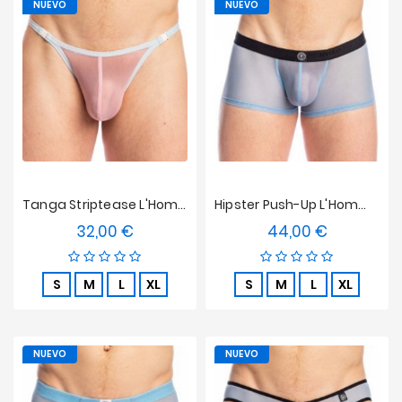
NUEVO
NUEVO
Tanga Striptease L'Homme Invisible - Kyoto
Hipster Push-Up L'Homme Invisible - Faro
32,00 €
44,00 €
Precio
Precio
S
M
L
XL
S
M
L
XL
NUEVO
NUEVO