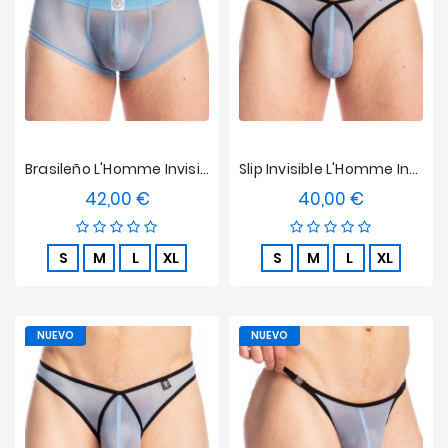
Brasileño L'Homme Invisible - Faro
Slip Invisible L'Homme Invisible - Faro
42,00 €
40,00 €
Precio
Precio
S
M
L
XL
S
M
L
XL
NUEVO
NUEVO