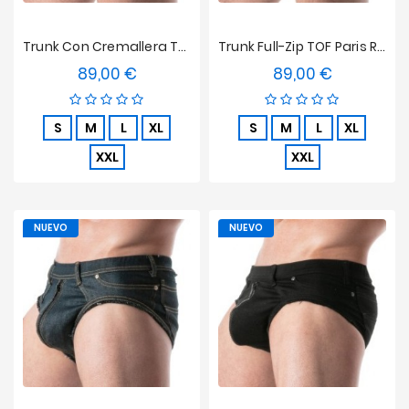
Trunk Con Cremallera TOF Paris Raw Denim - Azul
Trunk Full-Zip TOF Paris Raw Denim - Negro
89,00 €
89,00 €
Precio
Precio
S
M
L
XL
S
M
L
XL
XXL
XXL
NUEVO
NUEVO