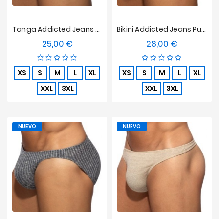
Tanga Addicted Jeans Punto Canalé - Marino
Bikini Addicted Jeans Punto Acanalado - Beige
25,00 €
28,00 €
Precio
Precio
XS
S
M
L
XL
XS
S
M
L
XL
XXL
3XL
XXL
3XL
NUEVO
NUEVO