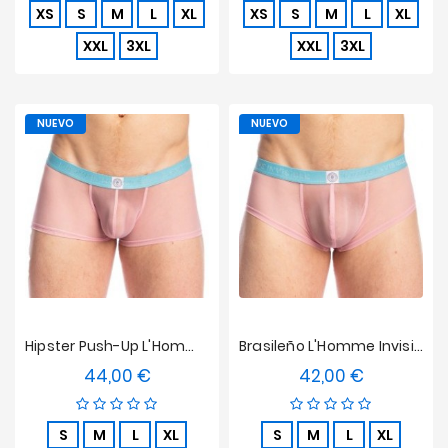
XS
S
M
L
XL
XS
S
M
L
XL
XXL
3XL
XXL
3XL
NUEVO
NUEVO
Hipster Push-Up L'Homme Invisible - Kyoto
Brasileño L'Homme Invisible - Kyoto
44,00 €
42,00 €
Precio
Precio
S
M
L
XL
S
M
L
XL