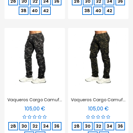
28
30
32
34
36
28
30
32
34
36
38
40
42
38
40
42
Vaqueros Cargo Camuflaje - Gris
Vaqueros Cargo Camuflaje - Caqui
105,00 €
105,00 €
Precio
Precio
28
30
32
34
36
28
30
32
34
36