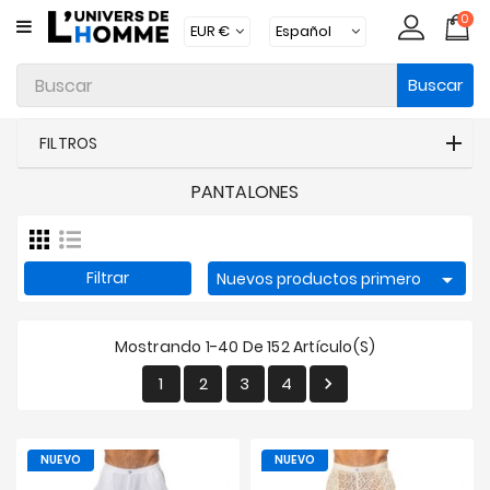
0
CATEGORÍA
Buscar
Ropa
Interior
FILTROS
Ropa
PANTALONES
Moda
Baño
Loungewear
Filtrar

Nuevos productos primero
Accesorios
Mostrando 1-40 De 152 Artículo(s)
Calcetines
1
2
3
4

Packs
Brands
NUEVO
NUEVO
Novedades