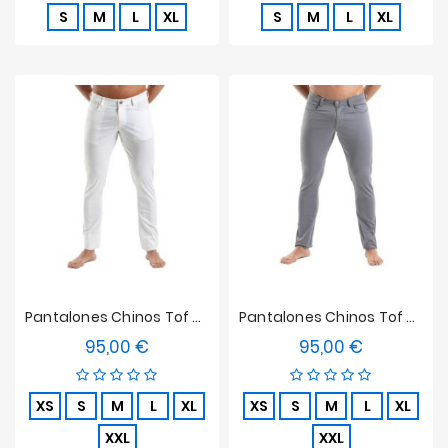
S
M
L
XL
S
M
L
XL
Pantalones Chinos Tof Paris - Blanco
Pantalones Chinos Tof Paris - Gris
95,00 €
95,00 €
Precio
Precio
XS
S
M
L
XL
XS
S
M
L
XL
XXL
XXL