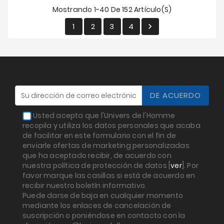
Mostrando 1-40 De 152 Artículo(s)
1
2
3
4

Usted acepta que l'Univers de l'Homme
recopila y utiliza los datos personales que acaba
de facilitar en este formulario con el fin de
enviarle ofertas de marketing personalizadas
que ha aceptado recibir, de acuerdo con
nuestra política de protección de datos [
ver
]. Por
favor marque las casillas si está de acuerdo en
recibir nuestro boletín informativo.
Puede darse de baja en cualquier momento
mediante los enlaces de cancelación de
suscripción o poniéndose en contacto con la