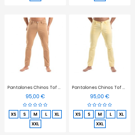
Pantalones Chinos Tof Paris - Marrón
Pantalones Chinos Tof Paris - Amarillo
95,00 €
95,00 €
Precio
Precio
XS
S
M
L
XL
XS
S
M
L
XL
XXL
XXL