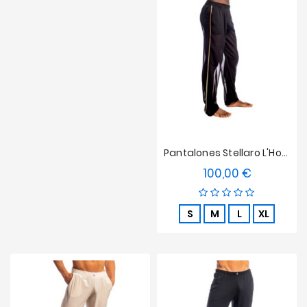
Pantalones Stellaro L'Homme Invisible Con Cordón Negros
100,00 €
Precio
S
M
L
XL