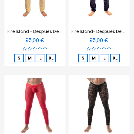
Fire Island - Después De Los Pantalones Del Gimnasio L'homme Invisible Light Lemon
Fire Island- Después De Gym Lounge Pantalones L'homme Marine Invisible
95,00 €
95,00 €
Precio
Precio
S
M
L
XL
S
M
L
XL