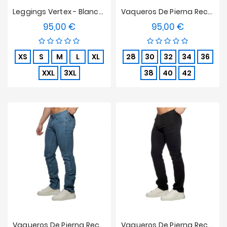
Leggings Vertex - Blancas
Vaqueros De Pierna Recta - Azul Oscuro
95,00 €
95,00 €
Precio
Precio
XS
S
M
L
XL
28
30
32
34
36
XXL
3XL
38
40
42
Vaqueros De Pierna Recta - Azul
Vaqueros De Pierna Recta - Negros