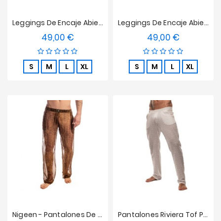
Leggings De Encaje Abierto Fluid Tof Paris - Rojo
Leggings De Encaje Abierto Fluid Tof Paris - Negro
49,00 €
49,00 €
Precio
Precio
S
M
L
XL
S
M
L
XL
Nigeen - Pantalones De Salón
Pantalones Riviera Tof Paris - Blanco