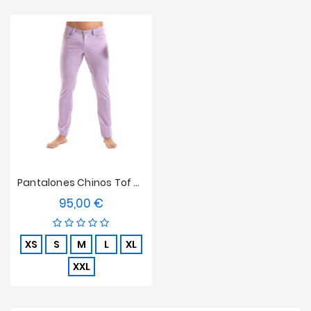
Pantalones Chinos Tof Paris - Morado
95,00 €
Precio
XS
S
M
L
XL
XXL