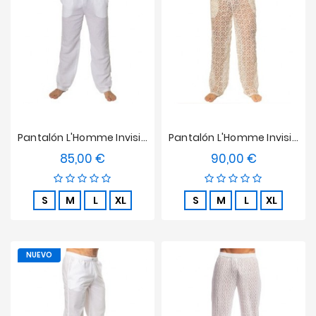
Ofertas
Pantalón L'Homme Invisible - Mykonos
Pantalón L'Homme Invisible - La Poésie
85,00 €
90,00 €
Precio
Precio
S
M
L
XL
S
M
L
XL
NUEVO