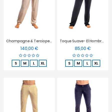
Champagne & Terciopelo- L'Homme Invisible Joggers Vainilla
Toque Suave- El Hombre Invisible Pantalones Negros
140,00 €
85,00 €
Precio
Precio
S
M
L
XL
S
M
L
XL