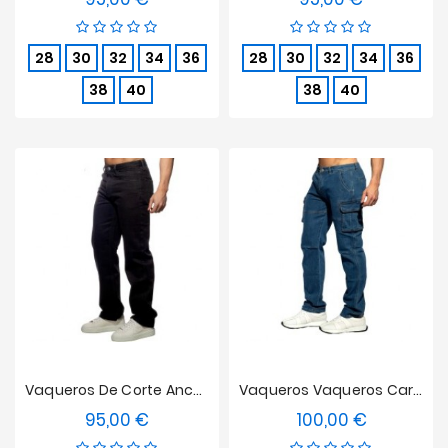
28
30
32
34
36
28
30
32
34
36
38
40
38
40
Vaqueros De Corte Ancho Vaqueros - Black
Vaqueros Vaqueros Cargo - Azul Oscuro
95,00 €
100,00 €
Precio
Precio