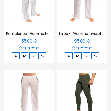
Pantalones L'Homme Invisible - Blanco Liso
Nireo - L'Homme Invisible Pantalones
55,00 €
95,00 €
Precio
Precio
S
M
L
XL
S
M
L
XL