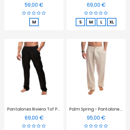
59,00 €
69,00 €
Precio
Precio
M
S
M
L
XL
Pantalones Riviera Tof Paris - Negro
Palm Spring - Pantalones De Salón Plisados - Vainilla
69,00 €
95,00 €
Precio
Precio