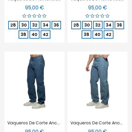
95,00 €
95,00 €
Precio
Precio
28
30
32
34
36
28
30
32
34
36
38
40
42
38
40
42
Vaqueros De Corte Ancho Vaqueros - Azul Oscuro
Vaqueros De Corte Ancho Vaqueros - Azul
95,00 €
95,00 €
Precio
Precio