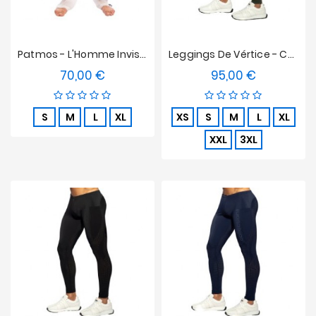
Patmos - L'Homme Invisible Bordado Pantalones
Leggings De Vértice - Caqui
70,00 €
95,00 €
Precio
Precio
S
M
L
XL
XS
S
M
L
XL
XXL
3XL