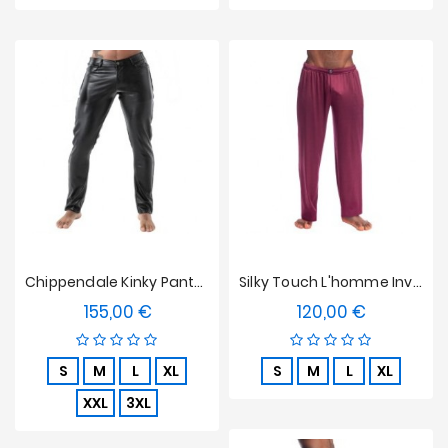
Chippendale Kinky Pants En París
Silky Touch L'homme Invisible Pantalón Bordeos
155,00 €
120,00 €
Precio
Precio
S
M
L
XL
S
M
L
XL
XXL
3XL