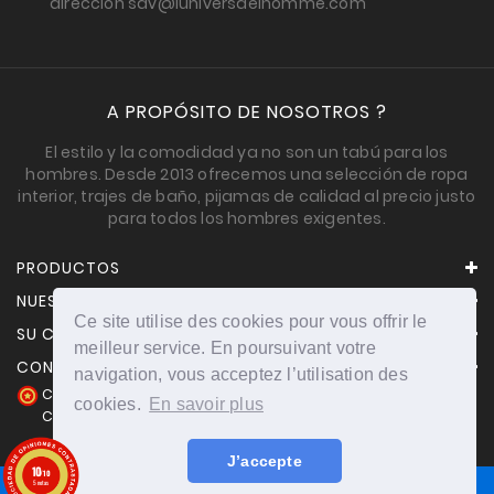
dirección sav@luniversdelhomme.com
A PROPÓSITO DE NOSOTROS ?
El estilo y la comodidad ya no son un tabú para los
hombres. Desde 2013 ofrecemos una selección de ropa
interior, trajes de baño, pijamas de calidad al precio justo
para todos los hombres exigentes.
PRODUCTOS
NUESTRA EMPRESA
Ce site utilise des cookies pour vous offrir le
SU CUENTA
meilleur service. En poursuivant votre
CONTACTO
navigation, vous acceptez l’utilisation des
Comerciante aprobado por la Sociedad de Opiniones
cookies.
En savoir plus
Contrastadas,
haga clic aquí para mostrar el certificado
.
J’accepte
10
/10
5 notas