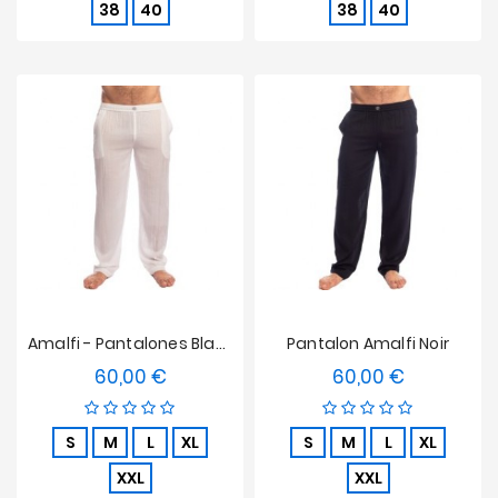
38
40
38
40
Amalfi - Pantalones Blancos
Pantalon Amalfi Noir
60,00 €
60,00 €
Precio
Precio
S
M
L
XL
S
M
L
XL
XXL
XXL