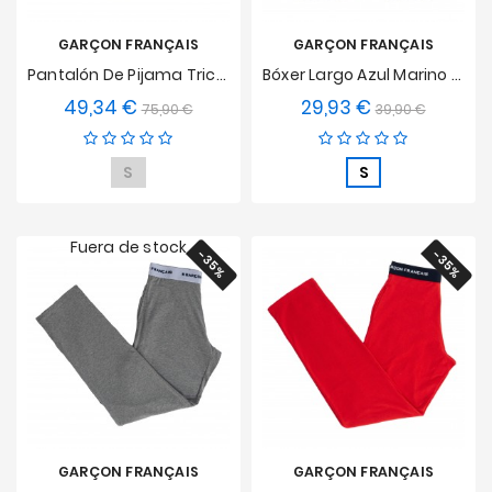
GARÇON FRANÇAIS
GARÇON FRANÇAIS
Pantalón De Pijama Tricolor
Bóxer Largo Azul Marino "Los Indispensables"
49,34 €
29,93 €
Precio
Precio
Precio
Precio
75,90 €
39,90 €
base
base
S
S
Fuera de stock
-35%
-35%
GARÇON FRANÇAIS
GARÇON FRANÇAIS