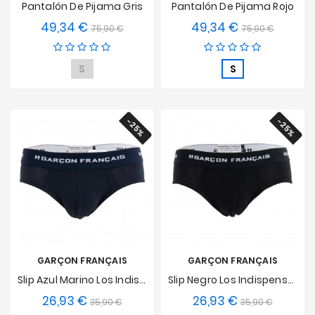
Pantalón De Pijama Gris
Pantalón De Pijama Rojo
49,34 €
49,34 €
Precio
Precio
Precio
Precio
75,90 €
75,90 €
base
base
S
S
-25%
-25%
GARÇON FRANÇAIS
GARÇON FRANÇAIS
Slip Azul Marino Los Indispensables
Slip Negro Los Indispensables
26,93 €
26,93 €
Precio
Precio
Precio
Precio
35,90 €
35,90 €