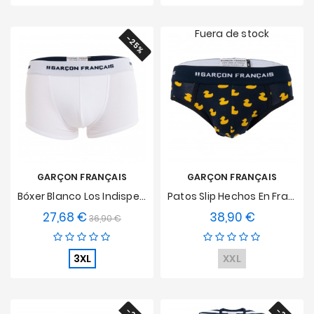
Fuera de stock
-25%
GARÇON FRANÇAIS
GARÇON FRANÇAIS
Bóxer Blanco Los Indispensables
Patos Slip Hechos En Francia
27,68 €
38,90 €
Precio
Precio
Precio
36,90 €
base
3XL
XXL