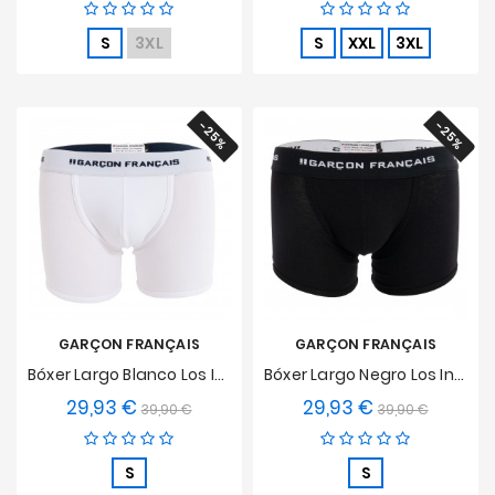
base
base
S
3XL
S
XXL
3XL
-25%
-25%
GARÇON FRANÇAIS
GARÇON FRANÇAIS
Bóxer Largo Blanco Los Indispensables
Bóxer Largo Negro Los Indispensables
29,93 €
29,93 €
Precio
Precio
Precio
Precio
39,90 €
39,90 €
base
base
S
S