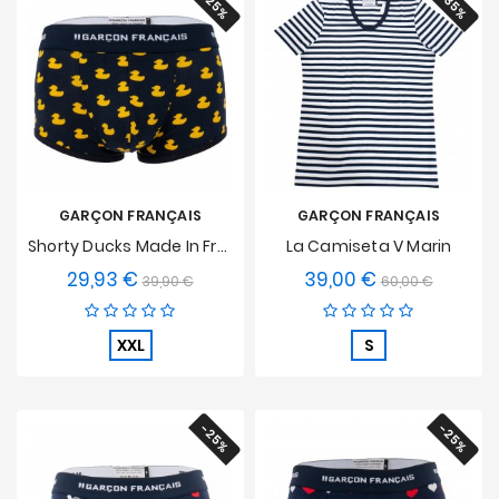
-25%
-35%
GARÇON FRANÇAIS
GARÇON FRANÇAIS
Shorty Ducks Made In France
La Camiseta V Marin
29,93 €
39,00 €
Precio
Precio
Precio
Precio
39,90 €
60,00 €
base
base
XXL
S
-25%
-25%