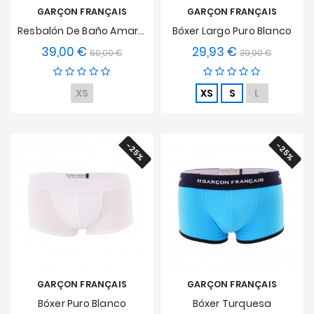
GARÇON FRANÇAIS
GARÇON FRANÇAIS
Resbalón De Baño Amarillo
Bóxer Largo Puro Blanco
39,00 €
29,93 €
Precio
Precio
Precio
Precio
60,00 €
39,90 €
base
base
XS
XS
S
L
-25%
-25%
GARÇON FRANÇAIS
GARÇON FRANÇAIS
Bóxer Puro Blanco
Bóxer Turquesa