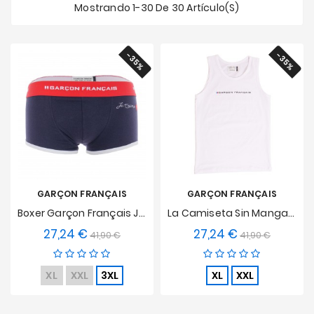
Mostrando 1-30 De 30 Artículo(s)
Ofertas
-35%
-35%
GARÇON FRANÇAIS
GARÇON FRANÇAIS
Boxer Garçon Français Je T Aime
La Camiseta Sin Mangas Blanca
27,24 €
27,24 €
Precio
Precio
Precio
Precio
41,90 €
41,90 €
base
base
XL
XXL
3XL
XL
XXL