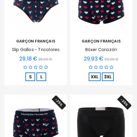
GARÇON FRANÇAIS
GARÇON FRANÇAIS
Slip Gallos - Tricolores
Bóxer Corazón
29,18 €
29,93 €
Precio
Precio
Precio
Precio
38,90 €
39,90 €
base
base
S
L
XXL
3XL
-25%
-25%