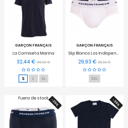
GARÇON FRANÇAIS
GARÇON FRANÇAIS
La Camiseta Marina
Slip Blanco Los Indispensables
32,44 €
26,93 €
Precio
Precio
Precio
Precio
49,90 €
35,90 €
base
base
S
L
XL
3XL
Fuera de stock
-25%
-35%