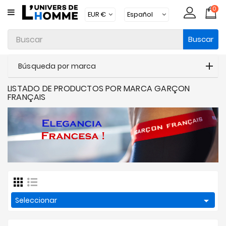
0
CATEGORÍA
Buscar
Ropa
Interior
Búsqueda por marca
Ropa
LISTADO DE PRODUCTOS POR MARCA GARÇON
Moda
FRANÇAIS
Baño
Loungewear
Accesorios
Calcetines
Packs

Seleccionar
Brands
Novedades