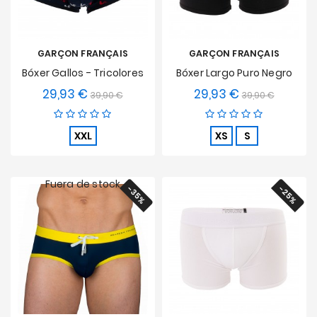
GARÇON FRANÇAIS
GARÇON FRANÇAIS
Bóxer Gallos - Tricolores
Bóxer Largo Puro Negro
29,93 €
29,93 €
Precio
Precio
Precio
Precio
39,90 €
39,90 €
base
base
XXL
XS
S
Fuera de stock
-35%
-25%