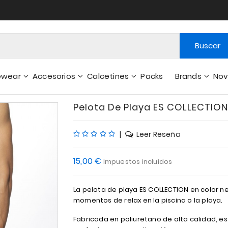
Buscar
ewear
Accesorios
Calcetines
Packs
Brands
No
Cortos Y Pantalones De Interior
Carteras - Otros Accesorios
Pelota De Playa ES COLLECTION
|
Leer Reseña
15,00 €
Impuestos incluidos
La pelota de playa ES COLLECTION en color n
momentos de relax en la piscina o la playa.
Fabricada en poliuretano de alta calidad, e