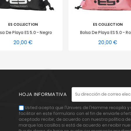
ES COLLECTION
ES COLLECTION
lsa De Playa ES 5.0 - Negro
Bolsa De Playa ES 5.0 - R
20,00 €
20,00 €
Precio
Precio
HOJA INFORMATIVA
Usted acepta que l'Univers de l'Homme recopila y 
facilitar en este formulario con el fin de enviarle o
aceptado recibir, de acuerdo con nuestra política de
marque las casillas si está de acuerdo en recibir nues