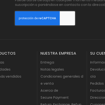
Puede darse de baja en cualquier momento mediant
suscripción o poniéndose en contacto con la dire
DUCTOS
NUESTRA EMPRESA
SU CUE
tas
Entrega
Informac
dades
Notas legales
Devoluc
más vendidos
Condiciones generales d
cía
e venta
Pedidos
Acerca de
Factura
Secure Payment
Direccio
Return, Exchange, Refun
Cupones