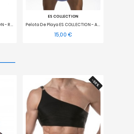
ES COLLECTION
Pelota De Playa ES COLLECTION - Rojo
Pelota De Playa ES COLLECTION - Azul Real
15,00 €
Precio
Talla única
-30%