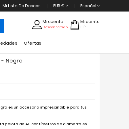
Mi Lista De Deseos
EUR €
Español
Mi cuenta
Mi carrito
Desconectado
0
Ít
vedades
Ofertas
 - Negro
egro es un accesorio imprescindible para tus
sta pelota de 40 centímetros de diámetro es