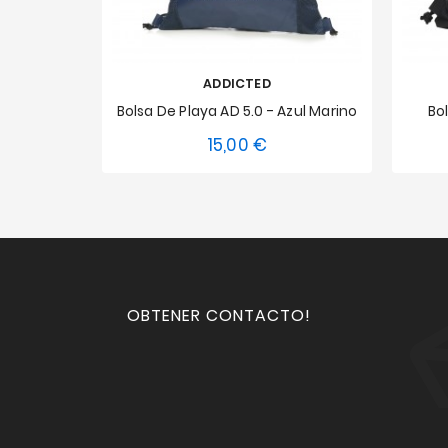
ADDICTED
Bolsa De Playa AD 5.0 - Azul Marino
Bo
15,00 €
Precio
Talla única
OBTENER CONTACTO!