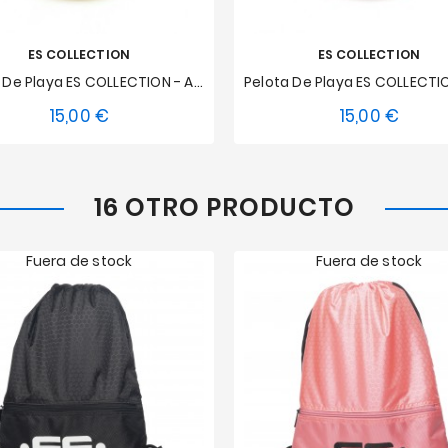
ES COLLECTION
ES COLLECTION
Pelota De Playa ES COLLECTION - Amarillo
15,00 €
15,00 €
Precio
Precio
Talla única
Talla única
16 OTRO PRODUCTO
Fuera de stock
Fuera de stock