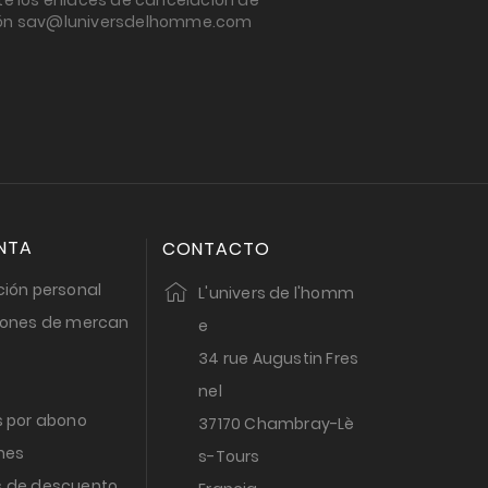
e los enlaces de cancelación de
cción sav@luniversdelhomme.com
NTA
CONTACTO
ión personal
L'univers de l'homm
iones de mercan
e
34 rue Augustin Fres
nel
s por abono
37170 Chambray-Lè
nes
s-Tours
 de descuento