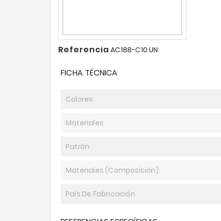
Referencia
AC188-C10 UN
FICHA TÉCNICA
Colores
Materiales
Patrón
Materiales (composición)
País De Fabricación