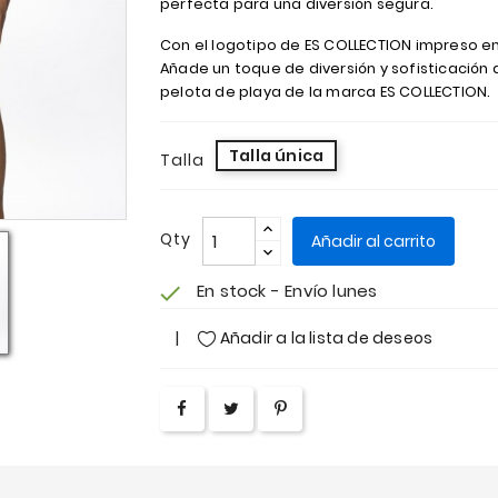
perfecta para una diversión segura.
Con el logotipo de ES COLLECTION impreso en é
Añade un toque de diversión y sofisticación
pelota de playa de la marca ES COLLECTION.
Talla única
Talla
Qty
Añadir al carrito
En stock - Envío lunes
check
Añadir a la lista de deseos