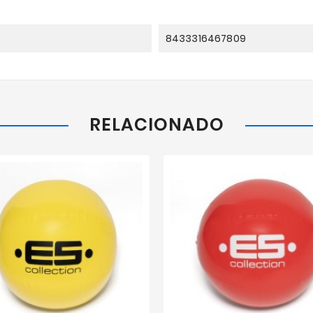
8433316467809
RELACIONADO