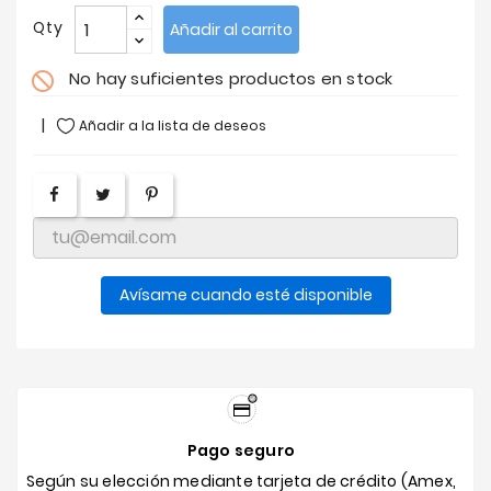
Qty
Añadir al carrito
No hay suficientes productos en stock
do_not_disturb
Añadir a la lista de deseos
Avísame cuando esté disponible
Pago seguro
Según su elección mediante tarjeta de crédito (Amex,