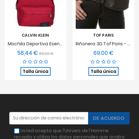
CALVIN KLEIN
TOF PARIS
Mochila Deportiva Esencial Garnet
Riñonera 3D Tof Paris - Plata
58,44 €
69,00 €
Precio
Precio
Precio
89,90 €
base
Talla única
Talla única
Usted acepta que l'Univers de l'Homme
recopila y utiliza los datos personales que acaba