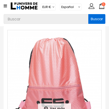
0
CATEGORÍA
Buscar
Ropa
Interior
Ropa
Moda
Baño
Loungewear
Accesorios
Calcetines
Packs
Brands
Ver más
Novedades