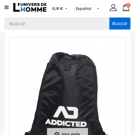
0
CATEGORÍA
Buscar
Ropa
Interior
Ropa
Moda
Baño
Loungewear
Accesorios
Calcetines
Packs
Brands
Ver más
Novedades