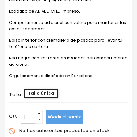
Logotipo de AD ADDICTED impreso.
Compartimento adicional con velcro para mantener las
cosas separadas.
Bolsa interior con cremallera de plástico para llevar tu
teléfono o cartera.
Red negra contrastante en los lados del compartimento
adicional.
Orgullosamente diseñado en Barcelona.
Talla única
Talla
Qty
Añadir al carrito
No hay suficientes productos en stock
do_not_disturb