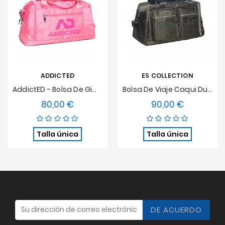
ADDICTED
ES COLLECTION
AddictED - Bolsa De Gimnasio Rosa
Bolsa De Viaje Caqui Durante La Noche
80,00 €
90,00 €
Precio
Precio
Talla única
Talla única