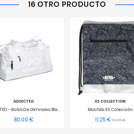
16 OTRO PRODUCTO
ADDICTED
ES COLLECTION
ADDICTED - Bolsa De Gimnasio Blanca
Mochila ES Colección
80,00 €
11,25 €
Precio
Precio
Pre
15,00 €
Talla única
Talla única
base