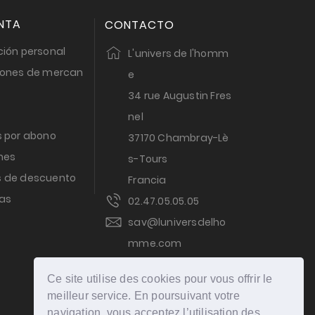
NTA
CONTACTO
ión personal
L'univers de l'homm
iones de mercan
e
34 rue Augustin Fres
nel
s por abono
37170 Chambray-Lè
nes
s-Tours
 de descuento
Francia
tas
02.47.05.05.05
sav@luniversdelho
mme.com
PAGO
Ce site utilise des cookies pour vous offrir le
meilleur service. En poursuivant votre
navigation, vous acceptez l’utilisation des