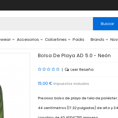
Buscar
ewear
Accesorios
Calcetines
Packs
Brands
No
Cortos Y Pantalones De Interior
Carteras - Otros Accesorios
Bolsa De Playa AD 5.0 - Neón
|
Leer Reseña
15,00 €
Impuestos incluidos
Precioso bolso de playa de tela de poliéster.
44 centímetros (17,32 pulgadas) de alto y 3
Logotipo de AD ADDICTED impreso.