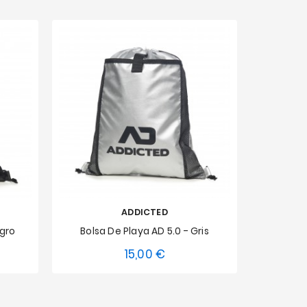
ADDICTED
egro
Bolsa De Playa AD 5.0 - Gris
15,00 €
Precio
Talla única