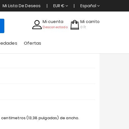
Mi Lista De Deseos
EUR €
Español
Mi cuenta
Mi carrito
Desconectado
0
Ít
vedades
Ofertas
4 centímetros (13,38 pulgadas) de ancho.