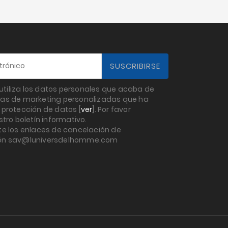
utiliza los datos personales que acaba de
fertas de marketing personalizadas que ha
 protección de datos [
ver
]. Por favor
tro boletín informativo.
e los enlaces de cancelación de
cción sav@luniversdelhomme.com