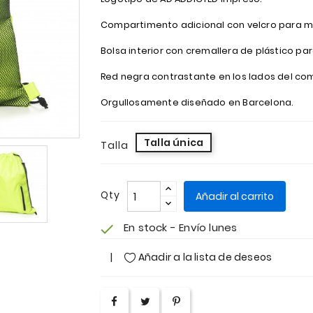
Compartimento adicional con velcro para m
Bolsa interior con cremallera de plástico par
Red negra contrastante en los lados del co
Orgullosamente diseñado en Barcelona.
Talla única
Talla
Qty
Añadir al carrito
En stock - Envío lunes
check
Añadir a la lista de deseos