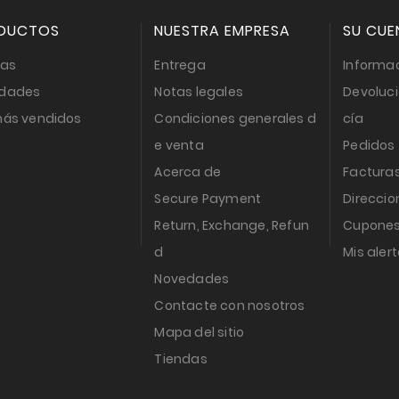
DUCTOS
NUESTRA EMPRESA
SU CUE
tas
Entrega
Informac
dades
Notas legales
Devoluc
más vendidos
Condiciones generales d
cía
e venta
Pedidos
Acerca de
Factura
Secure Payment
Direccio
Return, Exchange, Refun
Cupones
d
Mis aler
Novedades
Contacte con nosotros
Mapa del sitio
Tiendas