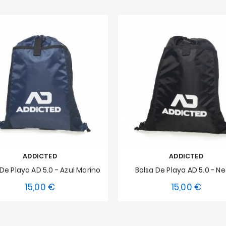
ADDICTED
ADDICTED
De Playa AD 5.0 - Azul Marino
Bolsa De Playa AD 5.0 - N
15,00 €
15,00 €
Precio
Precio
Talla única
Talla única