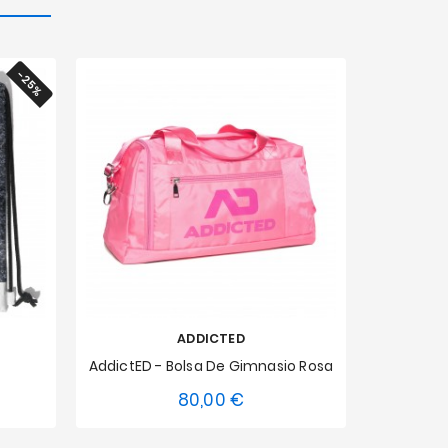
-25%
ADDICTED
AddictED - Bolsa De Gimnasio Rosa
80,00 €
cio
Precio
Talla única