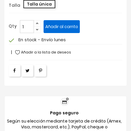
Talla única
Talla
Qty
Añadir al carrito
En stock - Envío lunes
check
Añadir a la lista de deseos
Pago seguro
Según su elección mediante tarjeta de crédito (Amex,
Visa, mastercard, etc.), PayPal, cheque o