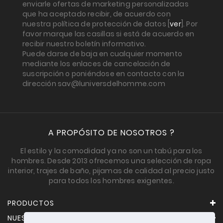
enviarle ofertas de marketing personalizadas
que ha aceptado recibir, de acuerdo con
nuestra política de protección de datos [
ver
]. Por
favor marque las casillas si está de acuerdo en
recibir nuestro boletín informativo.
Puede darse de baja en cualquier momento
mediante los enlaces de cancelación de
suscripción o poniéndose en contacto con la
dirección sav@luniversdelhomme.com
A PROPÓSITO DE NOSOTROS ?
El estilo y la comodidad ya no son un tabú para los
hombres. Desde 2013 ofrecemos una selección de ropa
interior, trajes de baño, pijamas de calidad al precio justo
para todos los hombres exigentes.
PRODUCTOS
NUESTRA EMPRESA