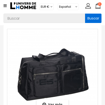
0
CATEGORÍA
Buscar
Ropa
Interior
Ropa
Moda
Baño
Loungewear
Accesorios
Calcetines
Packs
Brands
Ver más
Novedades