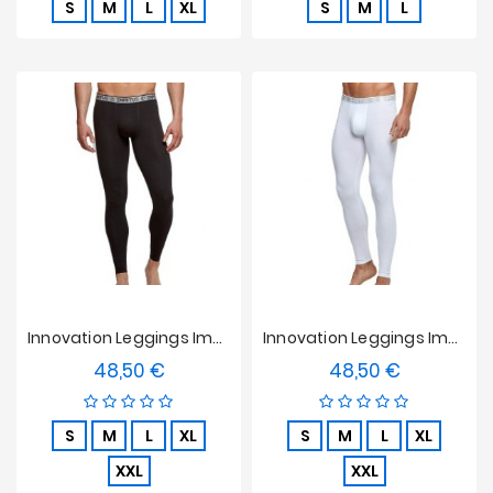
S
M
L
XL
S
M
L
Innovation Leggings Impetus - Schwarz
Innovation Leggings Impetus - Weiß
48,50 €
48,50 €
Preis
Preis
S
M
L
XL
S
M
L
XL
XXL
XXL