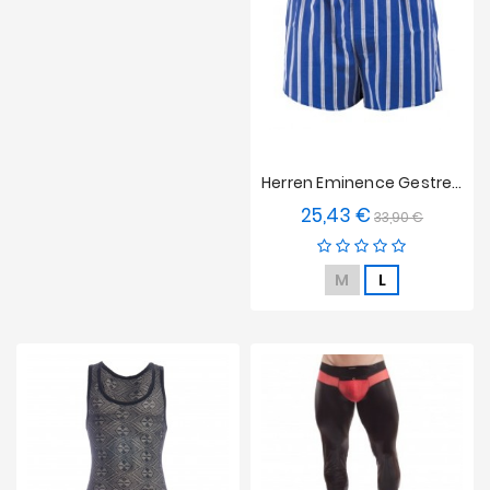
Herren Eminence Gestreifte Schwimmende Unterhose - Blau
25,43 €
Verkaufspreis
Preis
33,90 €
M
L