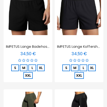
Angebote
IMPETUS Lange Badehosen Mit Weichen Premium-Knöpfen - Schwarz
IMPETUS Lange Koffershorts Mit Weichen Premium-Knöpfen - Marineblau
34,50 €
34,50 €
Preis
Preis
S
M
L
XL
S
M
L
XL
XXL
XXL