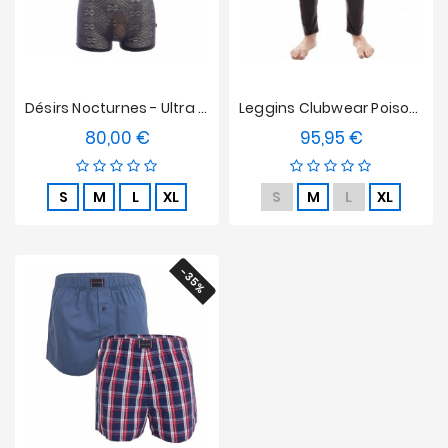
Désirs Nocturnes - Ultra Body
Leggins Clubwear Poison - Schawarz Und Rot
80,00 €
95,95 €
Preis
Preis
S
M
L
XL
S
M
L
XL
-35%