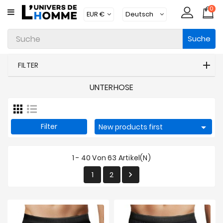
0
KATEGORIE
Suche
Unterwäsche
Kleidung
FILTER
Bademode
UNTERHOSE
Loungewear
Zubehör
Filter

New products first
Strümpfe
1 - 40 Von 63 Artikel(n)
Packs
1
2

Brands
Neue
Artikel