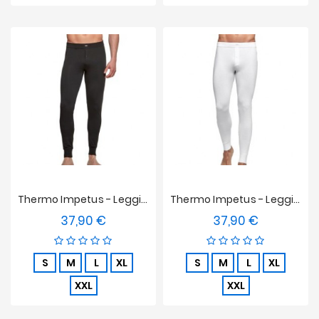
Thermo Impetus - Leggings Schwarz
Thermo Impetus - Leggings Weiß
37,90 €
37,90 €
Preis
Preis
S
M
L
XL
S
M
L
XL
XXL
XXL