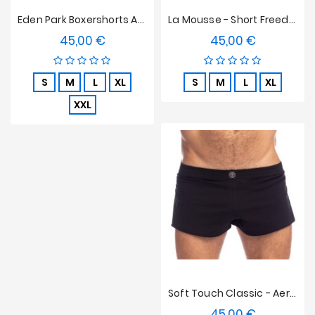
Eden Park Boxershorts Aus Baumwollpopeline Mit Hosenträger - Rosa
La Mousse - Short Freedom L'Homme Invisible Weiß
45,00 €
45,00 €
Preis
Preis
S
M
L
XL
S
M
L
XL
XXL
Soft Touch Classic - Aero Shorts L'Homme Invisible Noir
45,00 €
Preis