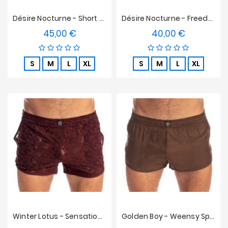
Désire Nocturne - Short Lounge
Désire Nocturne - Freedom Short
45,00 €
40,00 €
Preis
Preis
S
M
L
XL
S
M
L
XL
Winter Lotus - Sensations Shorts
Golden Boy - Weensy Split Shorts