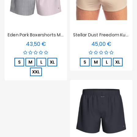
Eden Park Boxershorts Mit Knöpfen Und Doppeltem Spielträger - Pink / Grau
Stellar Dust Freedom Kurzfilme: Der Unsichtbare Mann
43,50 €
45,00 €
Preis
Preis
S
M
L
XL
S
M
L
XL
XXL