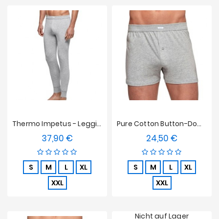
Thermo Impetus - Leggings Grau
Pure Cotton Button-Down Slips - Grau
37,90 €
24,50 €
Preis
Preis
S
M
L
XL
S
M
L
XL
XXL
XXL
Nicht auf Lager