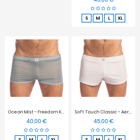
S
M
L
XL
Ocean Mist - Freedom Kurzfilm Der Unsichtbare Mann
Soft Touch Classic - Aero Shorts Der Unsichtbare Mann
40,00 €
45,00 €
Preis
Preis
S
M
L
XL
S
M
L
XL