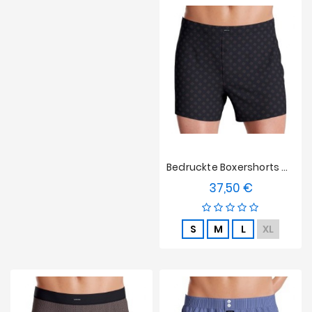
Bedruckte Boxershorts Mit Knopf Aus Baumwoll-Modal Impétus - Marineblau
37,50 €
Preis
S
M
L
XL