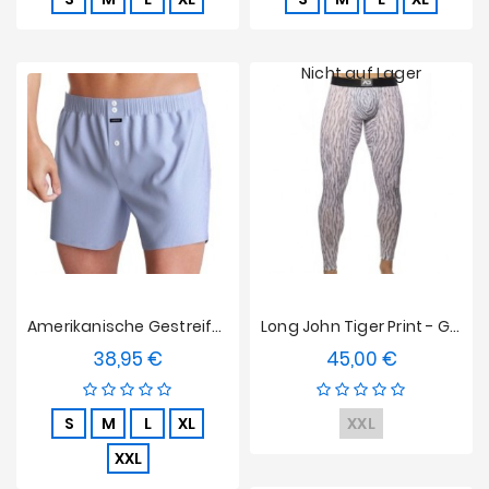
Nicht auf Lager
Amerikanische Gestreifte Boxershorts Impetus - Blau
Long John Tiger Print - Grau
38,95 €
45,00 €
Preis
Preis
S
M
L
XL
XXL
XXL