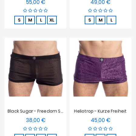
55,00 €
49,00 €
Preis
Preis
S
M
L
XL
S
M
L
Black Sugar - Freedom Short
Heliotrop - Kurze Freiheit
38,00 €
45,00 €
Preis
Preis