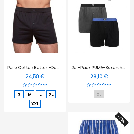
Pure Cotton Button-Down Slips - Schwarz
2er-Pack PUMA-Boxershorts Aus Jersey Mit Lockerer Passform – Anthrazitgrau Und Schwarz
24,50 €
26,10 €
Preis
Preis
S
M
L
XL
XL
XXL
-25%