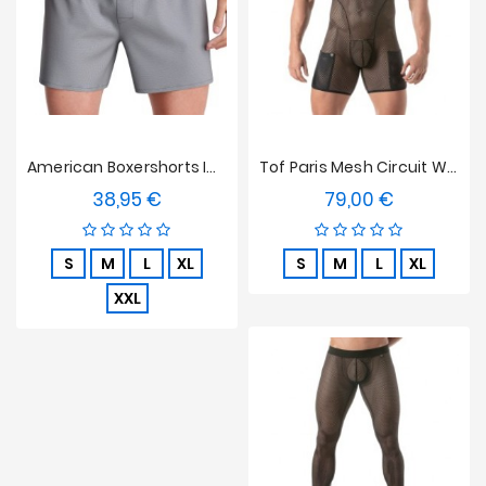
American Boxershorts Impetus - Graue
Tof Paris Mesh Circuit Wrestler Bodysuit Schwarz
38,95 €
79,00 €
Preis
Preis
S
M
L
XL
S
M
L
XL
XXL