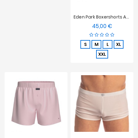
Eden Park Boxershorts Aus Baumwollpopeline Mit Kleiderbügel - Navy
45,00 €
Preis
S
M
L
XL
XXL