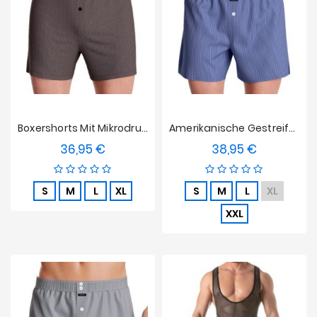
Boxershorts Mit Mikrodruckmuster Und Knopf Aus Baumwolle Impétus - Beige
Amerikanische Gestreifte Boxershorts Impetus - Blau
36,95 €
38,95 €
Preis
Preis
S
M
L
XL
S
M
L
XL
XXL