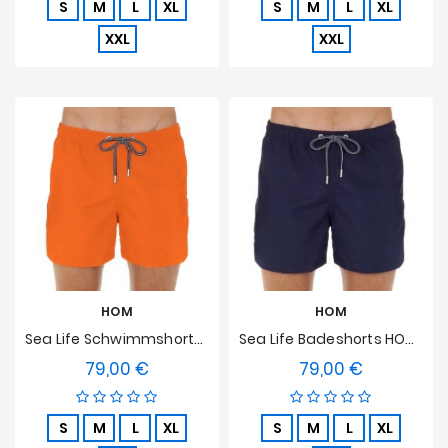
S
M
L
XL
S
M
L
XL
XXL
XXL
HOM
HOM
Sea Life Schwimmshorts HOM - Orange
Sea Life Badeshorts HOM - Navy
79,00 €
79,00 €
Preis
Preis
S
M
L
XL
S
M
L
XL