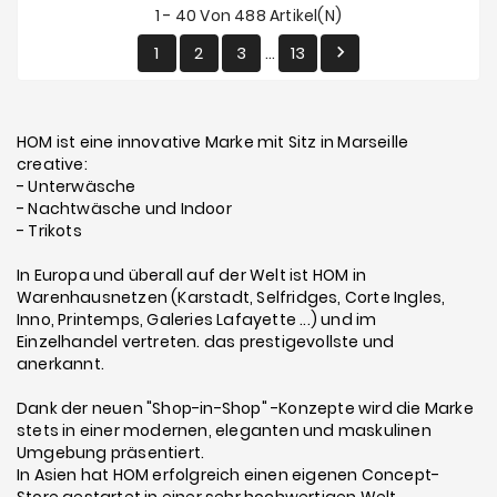
1 - 40 Von 488 Artikel(n)
1
2
3
13

…
HOM ist eine innovative Marke mit Sitz in Marseille
creative:
- Unterwäsche
- Nachtwäsche und Indoor
- Trikots
In Europa und überall auf der Welt ist HOM in
Warenhausnetzen (Karstadt, Selfridges, Corte Ingles,
Inno, Printemps, Galeries Lafayette ...) und im
Einzelhandel vertreten. das prestigevollste und
anerkannt.
Dank der neuen "Shop-in-Shop" -Konzepte wird die Marke
stets in einer modernen, eleganten und maskulinen
Umgebung präsentiert.
In Asien hat HOM erfolgreich einen eigenen Concept-
Store gestartet in einer sehr hochwertigen Welt.