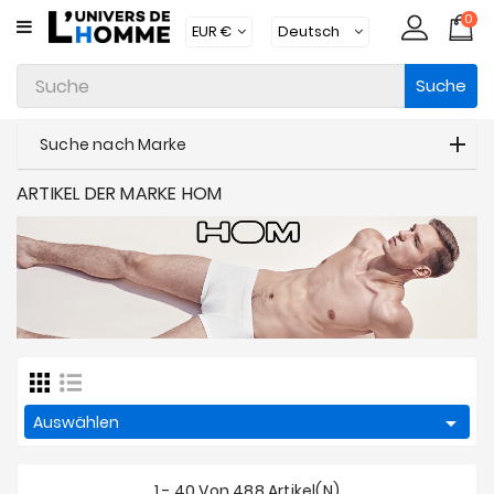
0
KATEGORIE
Suche
Unterwäsche
Kleidung
Suche nach Marke
Bademode
ARTIKEL DER MARKE HOM
Loungewear
Zubehör
Strümpfe
Packs
Brands

Auswählen
Neue
Artikel
1 - 40 Von 488 Artikel(n)