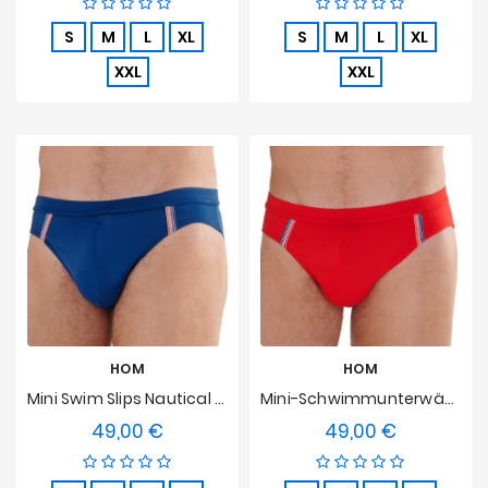
S
M
L
XL
S
M
L
XL
XXL
XXL
HOM
HOM
Mini Swim Slips Nautical Cup - Navy
Mini-Schwimmunterwäsche Nautical Cup - Rot
49,00 €
49,00 €
Preis
Preis