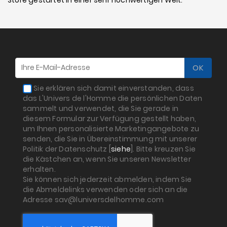
Sie erklären sich damit einverstanden, dass
das L'Univers de l'Homme die persönlichen Daten
sammelt und verwendet, die Sie gerade in
diesem Formular zur Verfügung gestellt haben,
um Ihnen personalisierte Marketingangebote zu
senden, die Sie in Übereinstimmung mit unserer
Politik der Datenschutz [
siehe
]. Bitte kreuzen Sie
die Kästchen an, wenn Sie unseren Newsletter
erhalten.
Sie können sich jederzeit abmelden, indem Sie
die Abmeldelinks verwenden oder sich an die
Adresse sav@luniversdelhomme.com