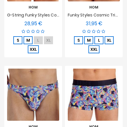
HOM
HOM
G-String Funky Styles Cosmic Trip HOM Limited Edition
Funky Styles Cosmic Trip HOM Limited Edition Tanga
28,95 €
31,95 €
Preis
Preis
S
M
L
XL
S
M
L
XL
XXL
XXL
HOM
HOM