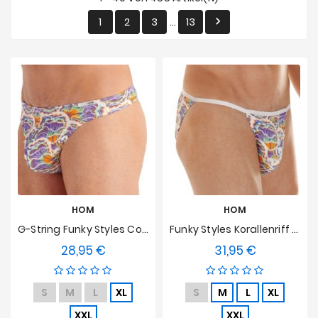
Angebote
1
2
3
13

…
HOM
HOM
G-String Funky Styles Coral Reef HOM Limited Edition
Funky Styles Korallenriff HOM Limited Edition Tanga
28,95 €
31,95 €
Preis
Preis
S
M
L
XL
S
M
L
XL
XXL
XXL