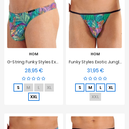
HOM
HOM
G-String Funky Styles Exotic Jungle HOM Limited Edition
Funky Styles Exotic Jungle HOM Limited Edition Tanga
28,95 €
31,95 €
Preis
Preis
S
M
L
XL
S
M
L
XL
XXL
XXL