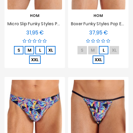
HOM
HOM
Micro Slip Funky Styles Pop Explosion HOM Limited Edition
Boxer Funky Styles Pop Explosion HOM Limited Edition
31,95 €
37,95 €
Preis
Preis
S
M
L
XL
S
M
L
XL
XXL
XXL