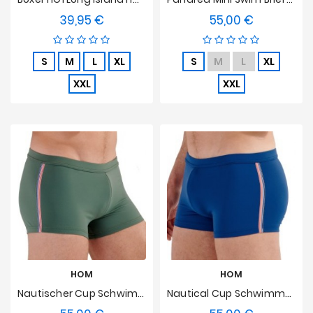
39,95 €
55,00 €
Preis
Preis
S
M
L
XL
S
M
L
XL
XXL
XXL
HOM
HOM
Nautischer Cup Schwimmboxer HOM - Khaki
Nautical Cup Schwimmboxer HOM - Navy