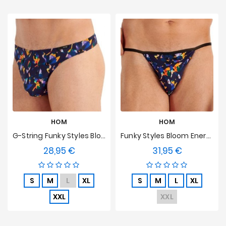
HOM
HOM
G-String Funky Styles Bloom Energy HOM Limited Edition
Funky Styles Bloom Energy HOM Limited Edition Tanga
28,95 €
31,95 €
Preis
Preis
S
M
L
XL
S
M
L
XL
XXL
XXL