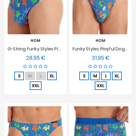
HOM
HOM
G-String Funky Styles Playful Dogs HOM Limited Edition
Funky Styles Playful Dogs HOM Limited Edition Tanga
28,95 €
31,95 €
Preis
Preis
S
M
L
XL
S
M
L
XL
XXL
XXL