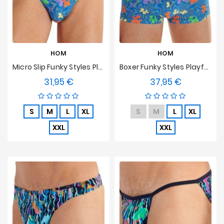
HOM
HOM
Micro Slip Funky Styles Playful Dogs HOM Limited Edition
Boxer Funky Styles Playful Dogs HOM Limited Edition
31,95 €
37,95 €
Preis
Preis
S
M
L
XL
S
M
L
XL
XXL
XXL