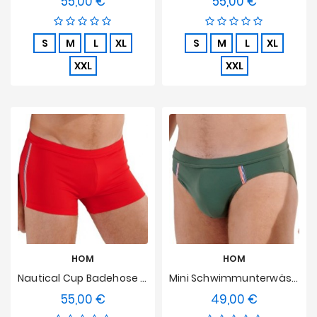
55,00 €
55,00 €
Preis
Preis
S
M
L
XL
S
M
L
XL
XXL
XXL
HOM
HOM
Nautical Cup Badehose HOM - Rot
Mini Schwimmunterwäsche Nautischer Cup - Khaki
55,00 €
49,00 €
Preis
Preis