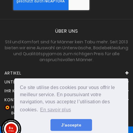
ÜBER UNS
Stil und Komfort sind für Männer kein Tabu mehr. Seit 2013
bieten wir eine Auswahl an Unterwäsche, Badebekleidung
und Qualitätspyjamas zum richtigen Preis für alle
anspruchsvollen Männer.
ARTIKEL
UNTERNEHMEN
Ce site utilise des cookies pour vous offrir le
IHR KONTO
meilleur service. En poursuivant votre
KONTAKT
navigation, vous acceptez l’utilisation des
Händler zugelassen von Gesellschaft für Garantierte
cookies.
En savoir plus
Bewertungen,
Klicken Sie hier
.
J’accepte
8
/10
23 Noten