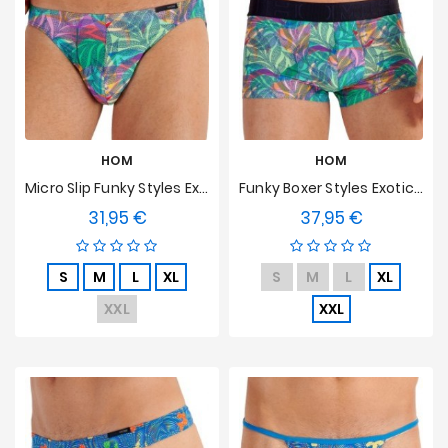
HOM
HOM
Micro Slip Funky Styles Exotic Jungle HOM Limited Edition
Funky Boxer Styles Exotic Jungle HOM Limited Edition
31,95 €
37,95 €
Preis
Preis
S
M
L
XL
S
M
L
XL
XXL
XXL