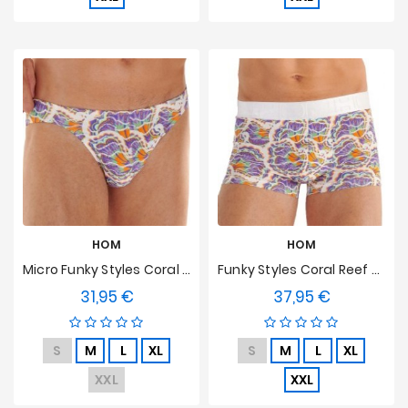
HOM
HOM
Micro Funky Styles Coral Reef HOM Limited Edition
Funky Styles Coral Reef HOM Limited Edition Boxershorts
31,95 €
37,95 €
Preis
Preis
S
M
L
XL
S
M
L
XL
XXL
XXL