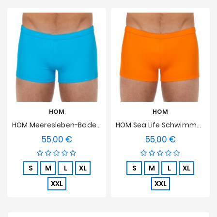
HOM
HOM
HOM Meeresleben-Badehose - Türkis
HOM Sea Life Schwimmboxershorts - Orange
55,00 €
55,00 €
Preis
Preis
S
M
L
XL
S
M
L
XL
XXL
XXL