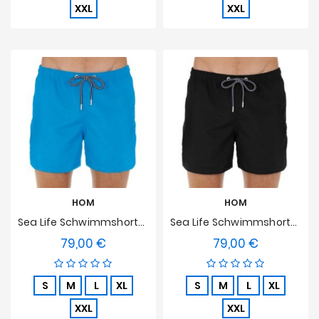
XXL
XXL
HOM
HOM
Sea Life Schwimmshorts HOM - Türkis
Sea Life Schwimmshorts HOM - Schwarz
79,00 €
79,00 €
Preis
Preis
S
M
L
XL
S
M
L
XL
XXL
XXL