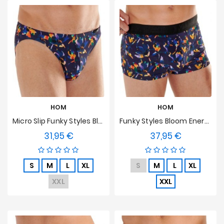
HOM
HOM
Micro Slip Funky Styles Bloom Energy HOM Limited Edition
Funky Styles Bloom Energy HOM Limited Edition Boxershorts
31,95 €
37,95 €
Preis
Preis
S
M
L
XL
S
M
L
XL
XXL
XXL