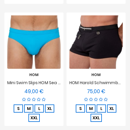
HOM
HOM
Mini Swim Slips HOM Sea Life - Türkis
HOM Harold Schwimmboxer
49,00 €
75,00 €
Preis
Preis
S
M
L
XL
S
M
L
XL
XXL
XXL