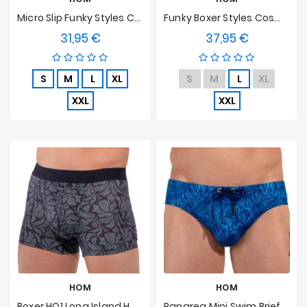
Micro Slip Funky Styles Cosmic Trip HOM Limited Edition
Funky Boxer Styles Cosmic Trip HOM Limited Edition
31,95 €
37,95 €
Preis
Preis
S
M
L
XL
S
M
L
XL
XXL
XXL
HOM
HOM
Boxer HO1 Long Island HOM
Panarea Mini Swim Briefs HOM