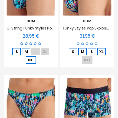
HOM
HOM
G-String Funky Styles Pop Explosion HOM Limited Edition
Funky Styles Pop Explosion HOM Limited Edition Tanga
28,95 €
31,95 €
Preis
Preis
S
M
L
XL
S
M
L
XL
XXL
XXL