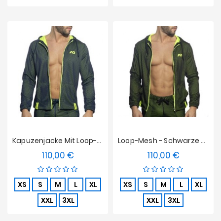
Kapuzenjacke Mit Loop-Mesh - Navy
Loop-Mesh - Schwarze Kapuzenjacke
110,00 €
110,00 €
Preis
Preis
XS
S
M
L
XL
XS
S
M
L
XL
XXL
3XL
XXL
3XL