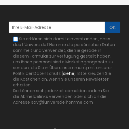
Sie erklären sich damit einverstanden, dass
das L'Univers de l'Homme die persönlichen Daten
sammelt und verwendet, die Sie gerade in
diesem Formular zur Verfügung gestellt haben,
um Ihnen personalisierte Marketingangebote zu
senden, die Sie in Übereinstimmung mit unserer
Politik der Datenschutz [
siehe
]. Bitte kreuzen Sie
die Kästchen an, wenn Sie unseren Newsletter
erhalten.
Sie können sich jederzeit abmelden, indem Sie
die Abmeldelinks verwenden oder sich an die
Adresse sav@luniversdelhomme.com