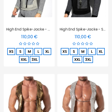
High End Spike-Jacke - Grau
High End Spike-Jacke - Schwarz
110,00 €
110,00 €
Preis
Preis
XS
S
M
L
XL
XS
S
M
L
XL
XXL
3XL
XXL
3XL