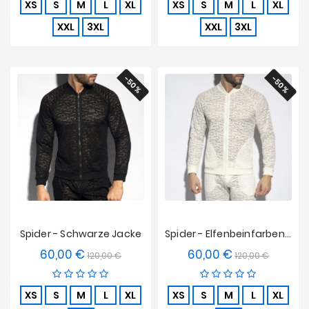
XS
S
M
L
XL
XS
S
M
L
XL
XXL
3XL
XXL
3XL
-50%
-50%
Spider - Schwarze Jacke
Spider - Elfenbeinfarbene Jacke
60,00 €
60,00 €
Verkaufspreis
Preis
Verkaufspreis
Preis
120,00 €
120,00 €
XS
S
M
L
XL
XS
S
M
L
XL