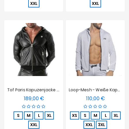
XXL
XXL
Tof Paris Kapuzenjacke Aus Kunstleder
Loop-Mesh - Weiße Kapuzenjacke
189,00 €
110,00 €
Preis
Preis
S
M
L
XL
XS
S
M
L
XL
XXL
XXL
3XL