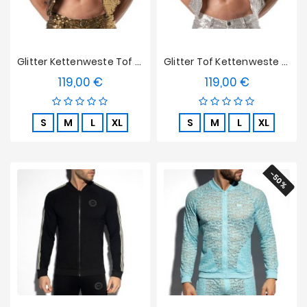
Glitter Kettenweste Tof Paris - Gold
Glitter Tof Kettenweste Paris - Silber
119,00 €
119,00 €
Preis
Preis
S
M
L
XL
S
M
L
XL
-50%