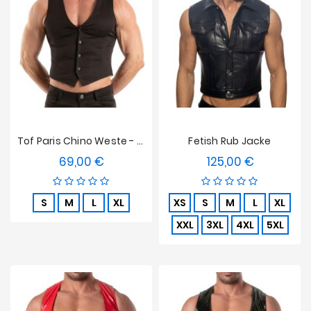
Tof Paris Chino Weste - Schwarz
Fetish Rub Jacke
69,00 €
125,00 €
Preis
Preis
S
M
L
XL
XS
S
M
L
XL
XXL
3XL
4XL
5XL