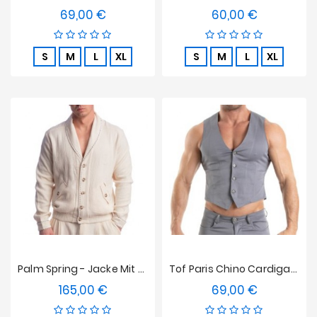
69,00 €
60,00 €
Preis
Preis
S
M
L
XL
S
M
L
XL
Palm Spring - Jacke Mit Schalkragen - Vanille
Tof Paris Chino Cardigan - Grau
165,00 €
69,00 €
Preis
Preis