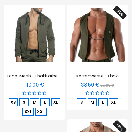
-30%
Loop-Mesh - Khakifarbene Kapuzenjacke
Kettenweste - Khaki
110,00 €
38,50 €
Preis
Verkaufspreis
Preis
55,00 €
XS
S
M
L
XL
S
M
L
XL
XXL
3XL
-30%