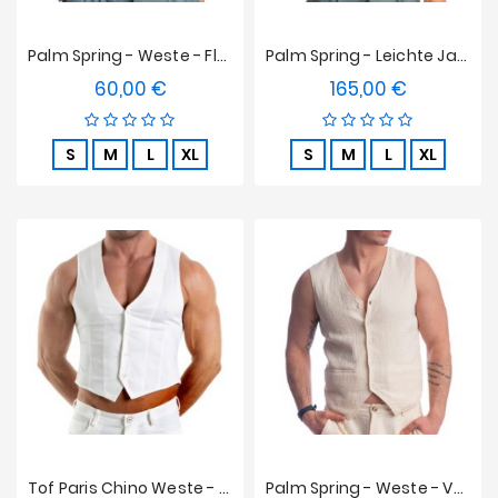
Palm Spring - Weste - Flüsterblau
Palm Spring - Leichte Jacke Mit Schalkragen - Whisper Blue
60,00 €
165,00 €
Preis
Preis
S
M
L
XL
S
M
L
XL
Tof Paris Chino Weste - Weiß
Palm Spring - Weste - Vanille