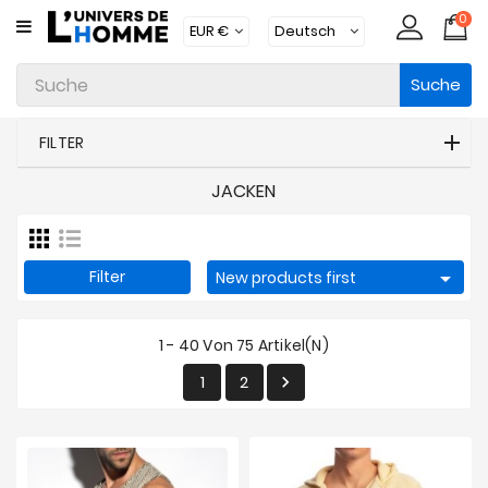
0
KATEGORIE
Suche
Unterwäsche
Kleidung
FILTER
Bademode
JACKEN
Loungewear
Zubehör
Filter

New products first
Strümpfe
1 - 40 Von 75 Artikel(n)
Packs
1
2

Brands
Neue
Artikel