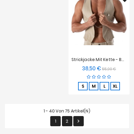
Strickjacke Mit Kette - Beige
38,50 €
Verkaufspreis
Preis
55,00 €
S
M
L
XL
1 - 40 Von 75 Artikel(n)
1
2
