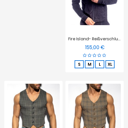
Fire Island- Reißverschluss-Hoodie The Invisible Man Navy
155,00 €
Preis
S
M
L
XL