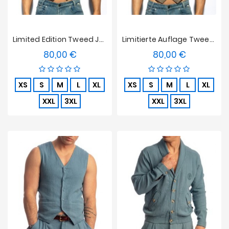
Limited Edition Tweed Jacke - Grau
Limitierte Auflage Tweed Jacke - Braun
80,00 €
80,00 €
Preis
Preis
XS
S
M
L
XL
XS
S
M
L
XL
XXL
3XL
XXL
3XL