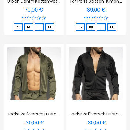
Urban Denim Kettenweste Tof Paris
Tof Paris Spitzen-Kimonojacke
79,00 €
89,00 €
Preis
Preis
S
M
L
XL
S
M
L
XL
Jacke Reißverschlusstaschen - Khaki
Jacke Reißverschlusstaschen - Schwarz
130,00 €
130,00 €
Preis
Preis