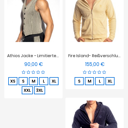
Angebote
Athios Jacke - Limitierte Edition
Fire Island- Reißverschluss-Hoodie L'Homme Unsichtbares Licht Zitrone
90,00 €
155,00 €
Preis
Preis
XS
S
M
L
XL
S
M
L
XL
XXL
3XL