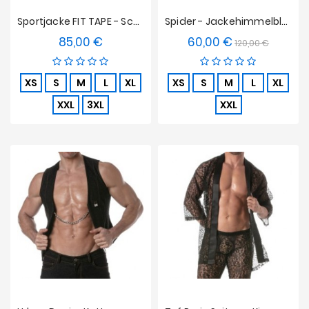
Sportjacke FIT TAPE - Schwarz
Spider - Jackehimmelblau
85,00 €
60,00 €
Preis
Verkaufspreis
Preis
120,00 €
XS
S
M
L
XL
XS
S
M
L
XL
XXL
3XL
XXL