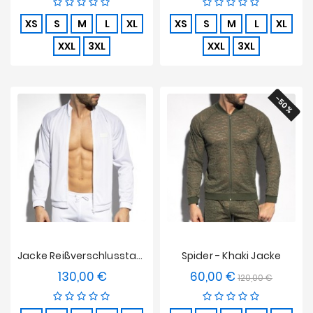
XS
S
M
L
XL
XS
S
M
L
XL
XXL
3XL
XXL
3XL
-50%
Jacke Reißverschlusstaschen - Weiß
Spider - Khaki Jacke
130,00 €
60,00 €
Preis
Verkaufspreis
Preis
120,00 €