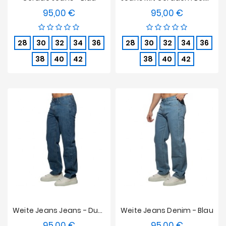
95,00 €
95,00 €
Preis
Preis
28
30
32
34
36
28
30
32
34
36
38
40
42
38
40
42
Weite Jeans Jeans - Dunkelblau
Weite Jeans Denim - Blau
95,00 €
95,00 €
Preis
Preis