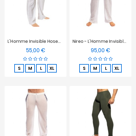
L'Homme Invisible Hosen - Glatt Weiß
Nireo - L'Homme Invisible Hosen
55,00 €
95,00 €
Preis
Preis
S
M
L
XL
S
M
L
XL