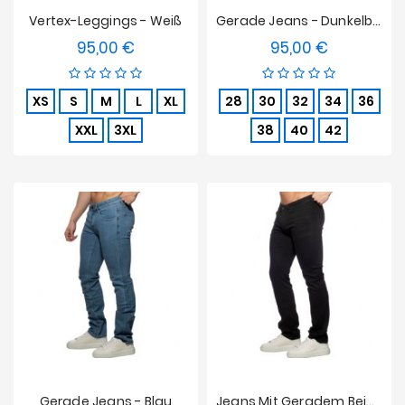
Vertex-Leggings - Weiß
Gerade Jeans - Dunkelblau
95,00 €
95,00 €
Preis
Preis
XS
S
M
L
XL
28
30
32
34
36
XXL
3XL
38
40
42
Gerade Jeans - Blau
Jeans Mit Geradem Beine - Schwarz