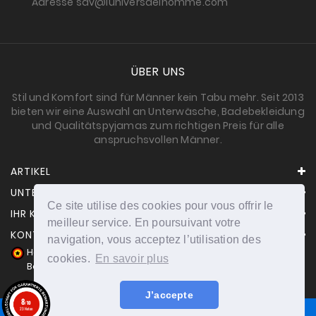
Adresse sav@luniversdelhomme.com
ÜBER UNS
Stil und Komfort sind für Männer kein Tabu mehr. Seit 2013
bieten wir eine Auswahl an Unterwäsche, Badebekleidung
und Qualitätspyjamas zum richtigen Preis für alle
anspruchsvollen Männer.
ARTIKEL
UNTERNEHMEN
Ce site utilise des cookies pour vous offrir le
IHR KONTO
meilleur service. En poursuivant votre
KONTAKT
navigation, vous acceptez l’utilisation des
Händler zugelassen von Gesellschaft für Garantierte
cookies.
En savoir plus
Bewertungen,
Klicken Sie hier
.
J’accepte
8
/10
23 Noten