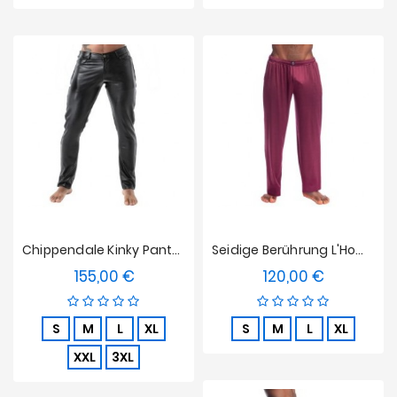
Chippendale Kinky Pants Tof Paris
Seidige Berührung L'Homme Unsichtbare Hosen Bordeauxrot
155,00 €
120,00 €
Preis
Preis
S
M
L
XL
S
M
L
XL
XXL
3XL