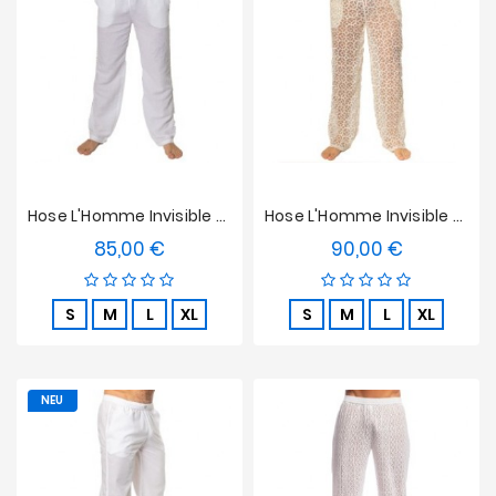
Angebote
Hose L'Homme Invisible - Mykonos
Hose L'Homme Invisible - La Poésie
85,00 €
90,00 €
Preis
Preis
S
M
L
XL
S
M
L
XL
NEU