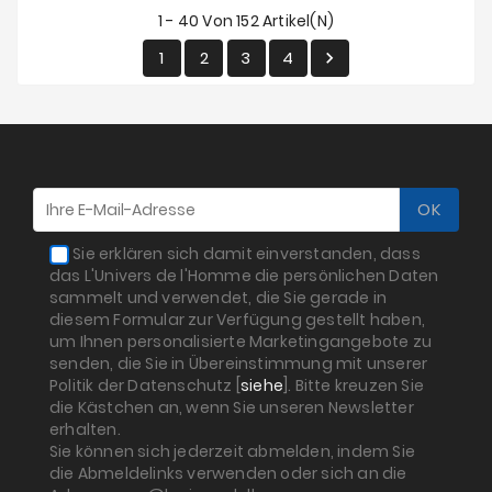
1 - 40 Von 152 Artikel(n)
1
2
3
4

Sie erklären sich damit einverstanden, dass
das L'Univers de l'Homme die persönlichen Daten
sammelt und verwendet, die Sie gerade in
diesem Formular zur Verfügung gestellt haben,
um Ihnen personalisierte Marketingangebote zu
senden, die Sie in Übereinstimmung mit unserer
Politik der Datenschutz [
siehe
]. Bitte kreuzen Sie
die Kästchen an, wenn Sie unseren Newsletter
erhalten.
Sie können sich jederzeit abmelden, indem Sie
die Abmeldelinks verwenden oder sich an die