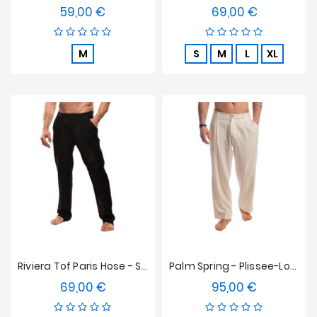
59,00 €
69,00 €
Preis
Preis
M
S
M
L
XL
Riviera Tof Paris Hose - Schwarz
Palm Spring - Plissee-Loungehose - Vanille
69,00 €
95,00 €
Preis
Preis