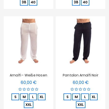
38
40
38
40
Amalfi - Weiße Hosen
Pantalon Amalfi Noir
60,00 €
60,00 €
Preis
Preis
S
M
L
XL
S
M
L
XL
XXL
XXL