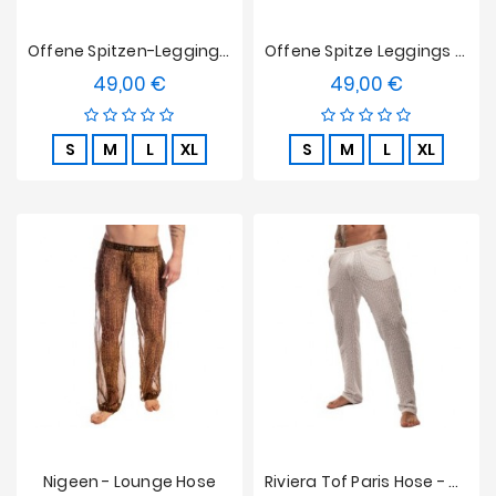
Offene Spitzen-Leggings Fluid Tof Paris - Rot
Offene Spitze Leggings Fluid Tof Paris - Schwarz
49,00 €
49,00 €
Preis
Preis
S
M
L
XL
S
M
L
XL
Nigeen - Lounge Hose
Riviera Tof Paris Hose - Weiß