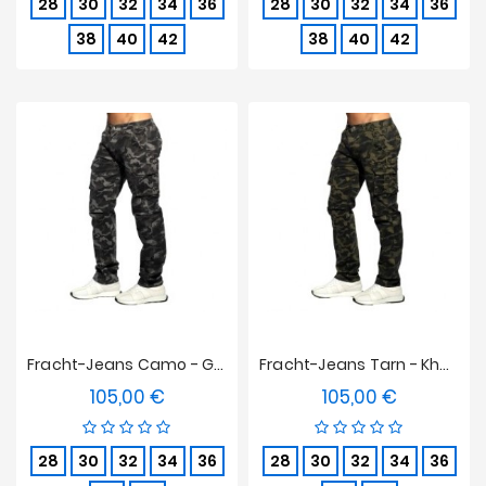
28
30
32
34
36
28
30
32
34
36
38
40
42
38
40
42
Fracht-Jeans Camo - Grau
Fracht-Jeans Tarn - Khaki
105,00 €
105,00 €
Preis
Preis
28
30
32
34
36
28
30
32
34
36