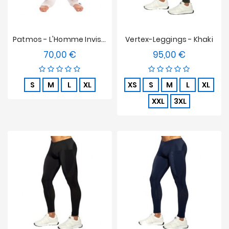
Patmos - L'Homme Invisible Bestickte Hosen
Vertex-Leggings - Khaki
70,00 €
95,00 €
Preis
Preis
S
M
L
XL
XS
S
M
L
XL
XXL
3XL