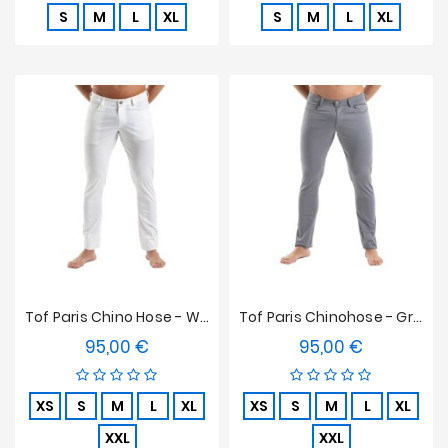
S
M
L
XL
S
M
L
XL
Tof Paris Chino Hose - Weiß
Tof Paris Chinohose - Grau
95,00 €
95,00 €
Preis
Preis
XS
S
M
L
XL
XS
S
M
L
XL
XXL
XXL