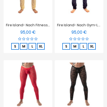
Fire Island- Nach Fitness-Loungehosen L'Homme Unsichtbares Licht Zitrone
Fire Island- Nach Gym-Loungehosen L'Homme Invisible Marine
95,00 €
95,00 €
Preis
Preis
S
M
L
XL
S
M
L
XL