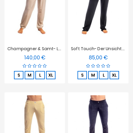
Champagner & Samt- L'Homme Unsichtbare Joggerhosen Vanille
Soft Touch- Der Unsichtbare Mann Pants Schwarz
140,00 €
85,00 €
Preis
Preis
S
M
L
XL
S
M
L
XL