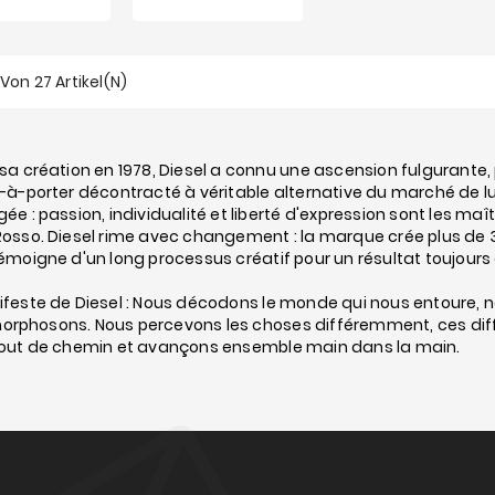
7 Von 27 Artikel(n)
sa création en 1978, Diesel a connu une ascension fulgurant
-à-porter décontracté à véritable alternative du marché de lux
ée : passion, individualité et liberté d'expression sont les m
osso. Diesel rime avec changement : la marque crée plus de 
émoigne d'un long processus créatif pour un résultat toujours
feste de Diesel : Nous décodons le monde qui nous entoure, n
rphosons. Nous percevons les choses différemment, ces diff
bout de chemin et avançons ensemble main dans la main.