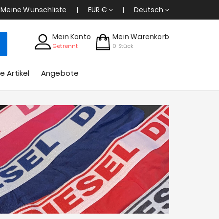
Meine Wunschliste
EUR €
Deutsch
Mein Konto
Mein Warenkorb
Getrennt
0
Stück
e Artikel
Angebote