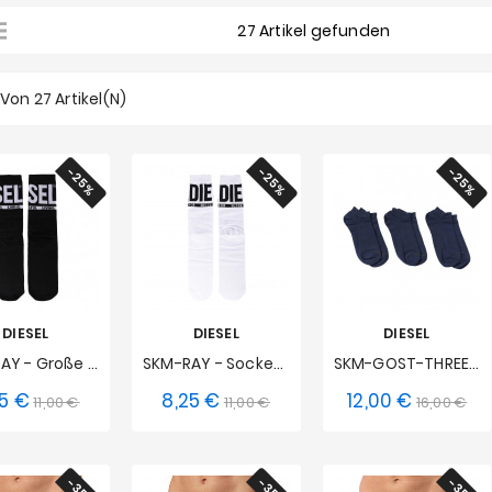
27 Artikel gefunden
7 Von 27 Artikel(n)
-25%
-25%
-25%
DIESEL
DIESEL
DIESEL
SKM-RAY - Große Logo-Socken - Schwarz
SKM-RAY - Socken Großes Logo - Weiß
SKM-GOST-THREEPACK - Knöchelsocken (Satz 3) - Navy
25 €
8,25 €
12,00 €
Verkaufspreis
Preis
Verkaufspreis
Preis
Verkaufsp
Pre
11,00 €
11,00 €
16,00 €
S
S
S