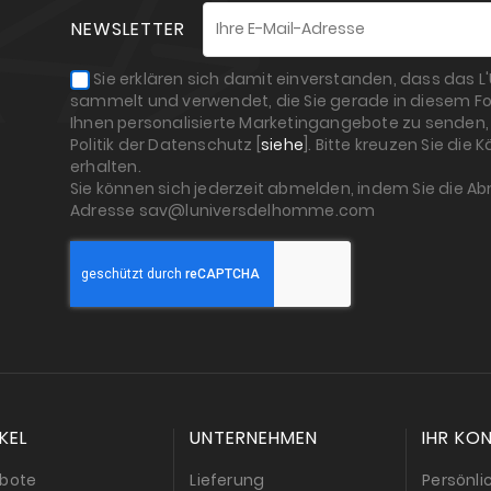
NEWSLETTER
Sie erklären sich damit einverstanden, dass das 
sammelt und verwendet, die Sie gerade in diesem Fo
Ihnen personalisierte Marketingangebote zu senden, 
Politik der Datenschutz [
siehe
]. Bitte kreuzen Sie die
erhalten.
Sie können sich jederzeit abmelden, indem Sie die A
Adresse sav@luniversdelhomme.com
KEL
UNTERNEHMEN
IHR KO
bote
Lieferung
Persönli