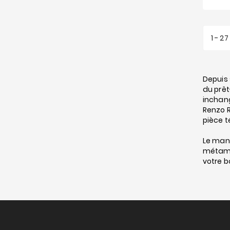
1 - 2
Depuis 
du prêt
inchang
Renzo R
pièce t
Le mani
métamo
votre 