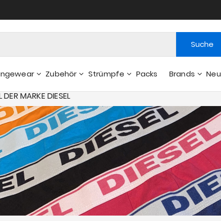
Suche
ungewear
Zubehör
Strümpfe
Packs
Brands
Neu
Gelsbeutel - Weitere Zubehör
L DER MARKE DIESEL