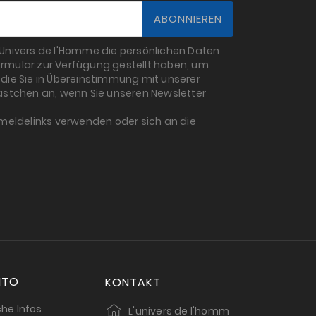
L'Univers de l'Homme die persönlichen Daten
rmular zur Verfügung gestellt haben, um
die Sie in Übereinstimmung mit unserer
 Kästchen an, wenn Sie unseren Newsletter
bmeldelinks verwenden oder sich an die
NTO
KONTAKT
che Infos
L'univers de l'homm