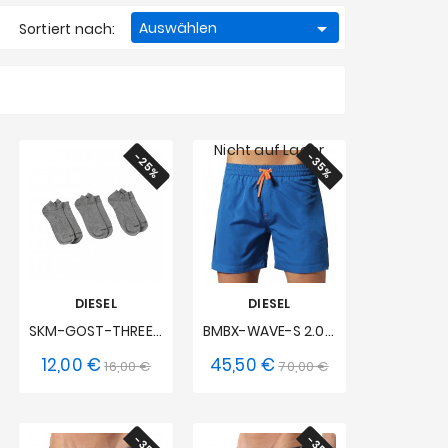

Auswählen
Sortiert nach:
Nicht auf Lager
-25%
-35%
DIESEL
DIESEL
SKM-GOST-THREEPACK - Knöchelsocken (3-Pack) - Grau
BMBX-WAVE-S 2.017 - Zauberdruck Mittellange Badehosen
12,00 €
45,50 €
reis
is
Verkaufspreis
Preis
Verkaufspreis
Preis
16,00 €
70,00 €
S