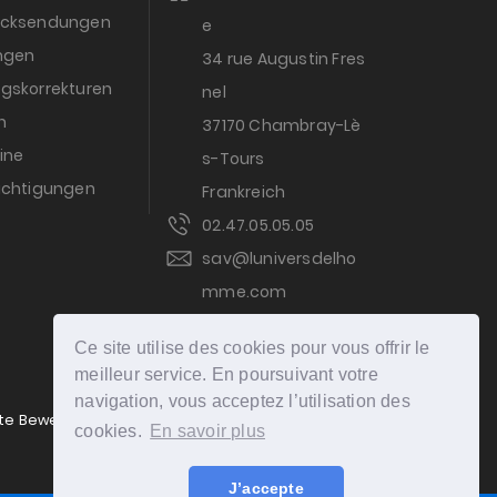
ücksendungen
e
ungen
34 rue Augustin Fres
gskorrekturen
nel
n
37170 Chambray-Lè
ine
s-Tours
ichtigungen
Frankreich
02.47.05.05.05
sav@luniversdelho
mme.com
ZAHLUNG
Ce site utilise des cookies pour vous offrir le
meilleur service. En poursuivant votre
navigation, vous acceptez l’utilisation des
rte Bewertungen,
Klicken Sie hier
.
cookies.
En savoir plus
J’accepte