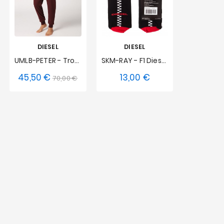
DIESEL
DIESEL
UMLB-PETER - Trousers-Burgy
SKM-RAY - F1 Dieselsocken
45,50 €
13,00 €
reis
is
Verkaufspreis
Preis
Preis
70,00 €
XS
S