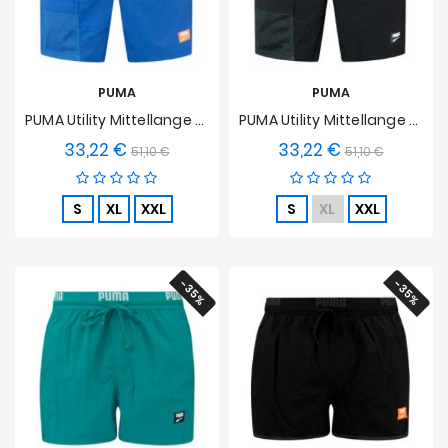
PUMA
PUMA
PUMA Utility Mittellange Badeshorts – Blau
PUMA Utility Mittellange Badeshorts – Schwarz
33,22 €
33,22 €
Verkaufspreis
Preis
Verkaufspreis
Preis
51,10 €
51,10 €
S
XL
XXL
S
XL
XXL
-35%
-35%