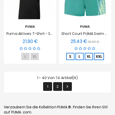
PUMA
PUMA
Puma Aktives T-Shirt - Schwarz
Short Court PUMA Swim Graphic - Bleu
21,90 €
25,43 €
Preis
Verkaufspreis
Preis
33,90 €
L
XL
S
L
XL
XXL
1 - 40 Von 74 Artikel(n)
1
2

Verzaubern Sie die Kollektion
PUMA
®. Finden Sie Ihren Stil
auf
PUMA
.com.