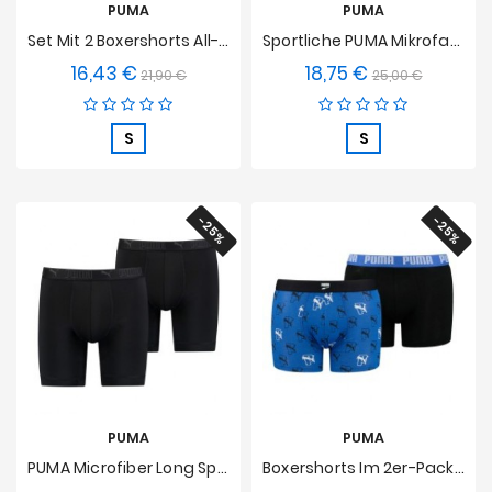
PUMA
PUMA
Set Mit 2 Boxershorts All-Over-Print Logo - Schwarz
Sportliche PUMA Mikrofaser Boxershorts 2er Set - Blau Und Schwarz
16,43 €
18,75 €
Verkaufspreis
Preis
Verkaufspreis
Preis
21,90 €
25,00 €
S
S
-25%
-25%
PUMA
PUMA
PUMA Microfiber Long Sports Boxer (2er-Set) - Schwarz
Boxershorts Im 2er-Pack Mit Allover-Print Und Katzenlogo PUMA - Schwarz Und Blau