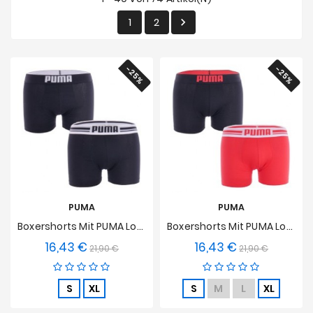
Angebote
1
2

-25%
-25%
PUMA
PUMA
Boxershorts Mit PUMA Logo - Schwarz
Boxershorts Mit PUMA Logo - Rot Und Schwarz
16,43 €
16,43 €
Verkaufspreis
Preis
Verkaufspreis
Preis
21,90 €
21,90 €
S
XL
S
M
L
XL