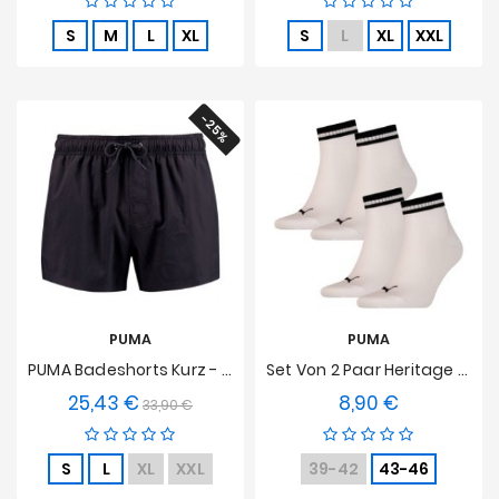
S
M
L
XL
S
L
XL
XXL
-25%
PUMA
PUMA
PUMA Badeshorts Kurz - Schwarz
Set Von 2 Paar Heritage Socken Mit PUMA Logo - Weiß
25,43 €
8,90 €
Verkaufspreis
Preis
Preis
33,90 €
S
L
XL
XXL
39-42
43-46