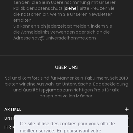
senden, die Sie in Übereinstimmung mit unserer
Politik der Datenschutz [
siehe
]. Bitte kreuzen Sie
die Kästchen an, wenn Sie unseren Newsletter
erhalten.
Sie können sich jederzeit abmelden, indem Sie
die Abmeldelinks verwenden oder sich an die
Adresse sav@luniversdelhomme.com
ÜBER UNS
Stil und Komfort sind für Männer kein Tabu mehr. Seit 2013
bieten wir eine Auswahl an Unterwäsche, Badebekleidung
und Qualitätspyjamas zum richtigen Preis für alle
anspruchsvollen Männer.
ARTIKEL
UNTERNEHMEN
Ce site utilise des cookies pour vous offrir le
IHR KONTO
meilleur service. En poursuivant votre