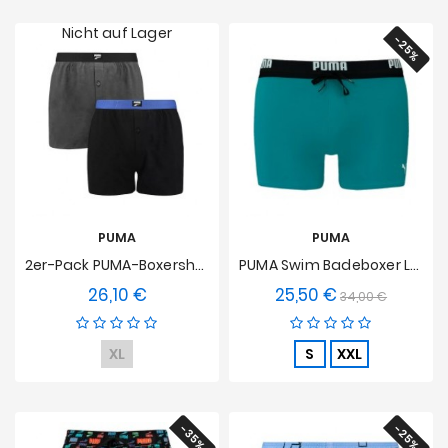
Nicht auf Lager
-25%
PUMA
PUMA
2er-Pack PUMA-Boxershorts Aus Jersey Mit Lockerer Passform – Anthrazitgrau Und Schwarz
PUMA Swim Badeboxer Logo - Grün
26,10 €
25,50 €
Preis
Verkaufspreis
Preis
34,00 €
XL
S
XXL
-35%
-25%