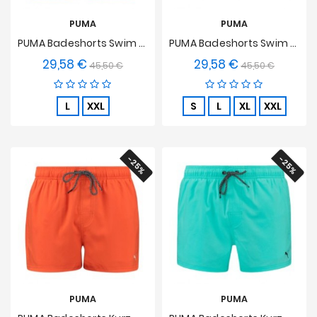
PUMA
PUMA
PUMA Badeshorts Swim Track - Grün
PUMA Badeshorts Swim Track - Schwarz
29,58 €
29,58 €
Verkaufspreis
Preis
Verkaufspreis
Preis
45,50 €
45,50 €
L
XXL
S
L
XL
XXL
-25%
-25%
PUMA
PUMA