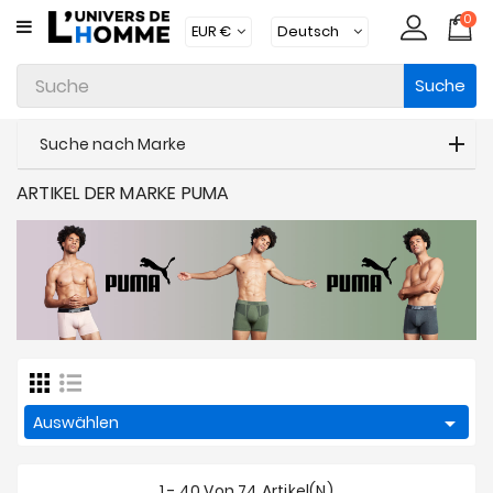
0
KATEGORIE
Suche
Unterwäsche
Kleidung
Suche nach Marke
Bademode
ARTIKEL DER MARKE PUMA
Loungewear
Zubehör
Strümpfe
Packs
Brands

Auswählen
Neue
Artikel
1 - 40 Von 74 Artikel(n)