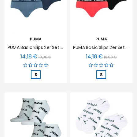
PUMA
PUMA
PUMA Basic Slips 2er Set - Jeansblau
PUMA Basic Slips 2er Set - Schwarz Und Rot
14,18 €
14,18 €
Verkaufspreis
Preis
Verkaufspreis
Preis
18,90 €
18,90 €
S
S