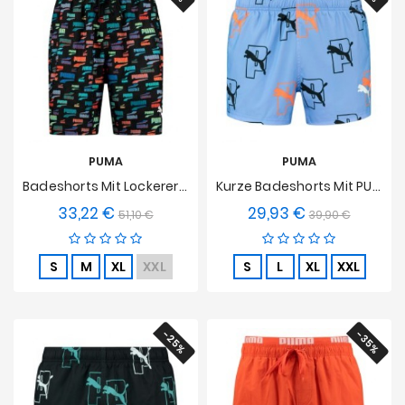
PUMA
PUMA
Badeshorts Mit Lockerer Passform Und Mehrfarbigem PUMA-Logo – Schwarz
Kurze Badeshorts Mit PUMA-Logo – Lavendel
33,22 €
29,93 €
Verkaufspreis
Preis
Verkaufspreis
Preis
51,10 €
39,90 €
S
M
XL
XXL
S
L
XL
XXL
-25%
-35%