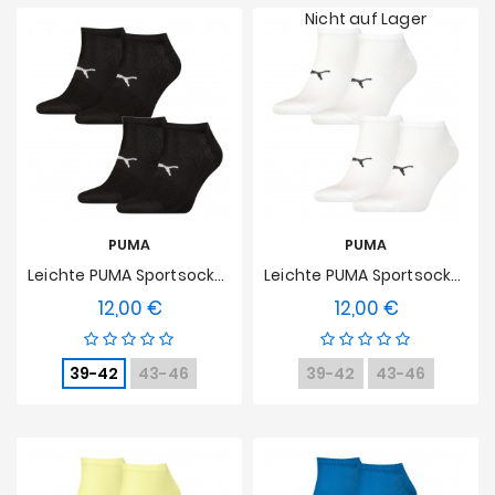
Nicht auf Lager
PUMA
PUMA
Leichte PUMA Sportsocken 2er Pack - Schwarz
Leichte PUMA Sportsocken 2er Pack - Weiß
12,00 €
12,00 €
Preis
Preis
39-42
43-46
39-42
43-46