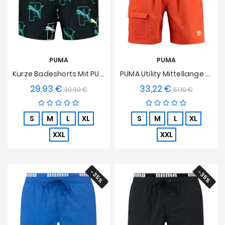
PUMA
PUMA
Kurze Badeshorts Mit PUMA-Logo – Schwarz
PUMA Utility Mittellange Badeshorts – Orange
29,93 €
33,22 €
Verkaufspreis
Preis
Verkaufspreis
Preis
39,90 €
51,10 €
S
M
L
XL
S
M
L
XL
XXL
XXL
-35%
-35%