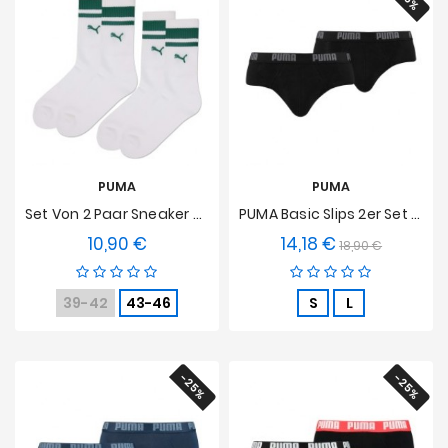
PUMA
PUMA
Set Von 2 Paar Sneaker Socken Mit Traditionellen Grünen Streifen PUMA - Weiß
PUMA Basic Slips 2er Set - Schwarz
10,90 €
14,18 €
Preis
Verkaufspreis
Preis
18,90 €
39-42
43-46
S
L
-25%
-25%