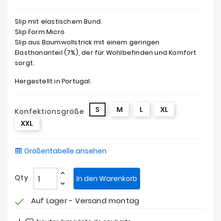
Slip mit elastischem Bund.
Slip Form Micro
Slip aus Baumwollstrick mit einem geringen
Elasthananteil (7%), der für Wohlbefinden und Komfort
sorgt.
Hergestellt in Portugal.
S
M
L
XL
Konfektionsgröße
XXL
Größentabelle ansehen
Qty
In den Warenkorb
Auf Lager - Versand montag
check