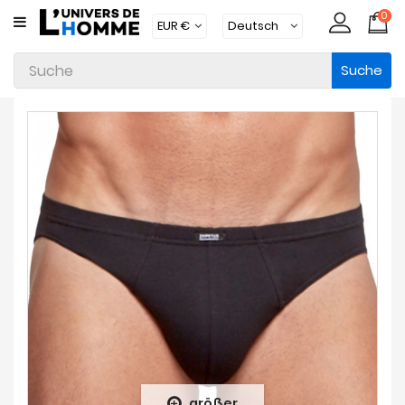
0
KATEGORIE
Suche
Unterwäsche
Kleidung
Bademode
Loungewear
Zubehör
Strümpfe
Packs
Brands
Neue
Artikel
größer