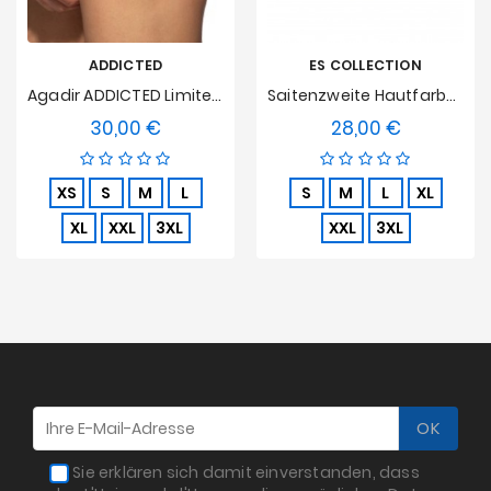
ADDICTED
ES COLLECTION
Agadir ADDICTED Limited Edition Bikini - Schwarz
Saitenzweite Hautfarbe Fleisch
30,00 €
28,00 €
Preis
Preis
XS
S
M
L
S
M
L
XL
XL
XXL
3XL
XXL
3XL
Sie erklären sich damit einverstanden, dass