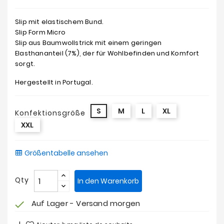
Slip mit elastischem Bund.
Slip Form Micro
Slip aus Baumwollstrick mit einem geringen
Elasthananteil (7%), der für Wohlbefinden und Komfort
sorgt.
Hergestellt in Portugal.
S
M
L
XL
Konfektionsgröße
XXL
Größentabelle ansehen
Qty
In den Warenkorb
Auf Lager - Versand morgen
check