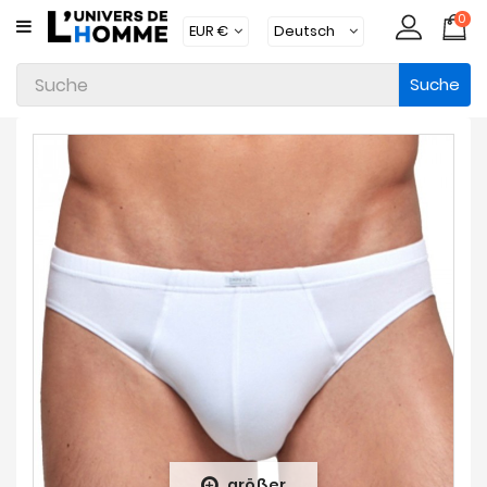
0
KATEGORIE
Suche
Unterwäsche
Kleidung
Bademode
Loungewear
Zubehör
Strümpfe
Packs
Brands
Neue
Artikel
größer