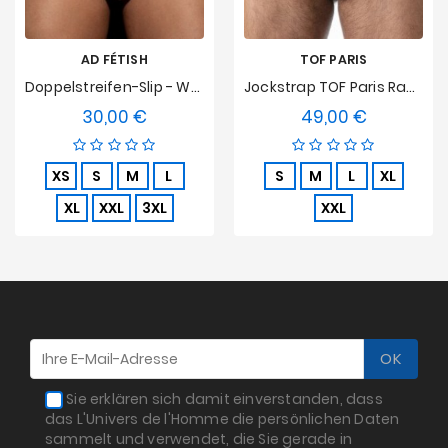
AD FÉTISH
TOF PARIS
Doppelstreifen-Slip - Weiß
Jockstrap TOF Paris Raw Denim - Schwarz
30,00 €
49,00 €
Preis
Preis
XS
S
M
L
S
M
L
XL
XL
XXL
3XL
XXL
Sie erklären sich damit einverstanden, dass
das L'Univers de l'Homme die persönlichen Daten
sammelt und verwendet, die Sie gerade in