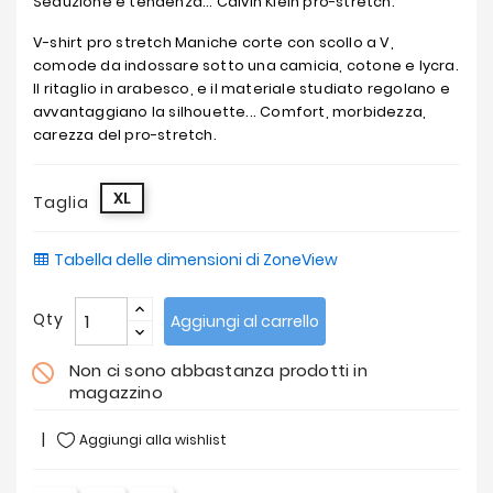
Seduzione e tendenza... Calvin Klein pro-stretch.
V-shirt pro stretch Maniche corte con scollo a V,
comode da indossare sotto una camicia, cotone e lycra.
Il ritaglio in arabesco, e il materiale studiato regolano e
avvantaggiano la silhouette... Comfort, morbidezza,
carezza del pro-stretch.
XL
Taglia
Tabella delle dimensioni di ZoneView
Qty
Aggiungi al carrello
Non ci sono abbastanza prodotti in
do_not_disturb
magazzino
Aggiungi alla wishlist