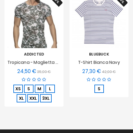
ADDICTED
BLUEBUCK
Tropicana - Maglietta Color Kaki
T-Shirt Bianca Navy
24,50 €
27,30 €
Prezzo
Prezzo
Prezzo
Prezzo
35,00 €
42,00 €
base
base
XS
S
M
L
S
XL
XXL
3XL