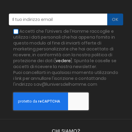
Accetti che l'Univers de l'Homme raccoglie e
utilizza i dati personali che hai appena fornito in
questo modulo al fine di inviarti offerte di
marketing personalizzate che hai accettato di
ricevere, in conformità con la nostra politica di
protezione dei dati [
vedere
]. Spunta le caselle se
accetti di ricevere la nostra newsletter.
Puoi cancellarti in qualsiasi momento utilizzando
i link per annullare l'iscrizione o contattando
l'indirizzo sav@luniversdelhomme.com
CHI SIAMO?