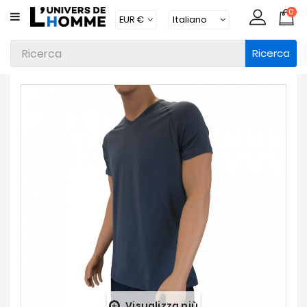
0
CATEGORIA
Ricerca
Intimo
Abbigliamento
Beachwear
Loungewear
Accessori
Calzini
Lotti
Brands
Nuovi
Prodotti
Visualizza più