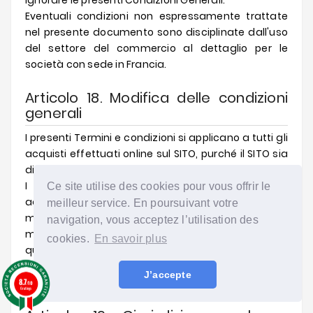
ignorare le presenti Condizioni Generali.
Eventuali condizioni non espressamente trattate
nel presente documento sono disciplinate dall'uso
del settore del commercio al dettaglio per le
società con sede in Francia.
Articolo 18. Modifica delle condizioni
generali
I presenti Termini e condizioni si applicano a tutti gli
acquisti effettuati online sul SITO, purché il SITO sia
disponibile online.
I Termini e le Condizioni Generali sono
Ce site utilise des cookies pour vous offrir le
accuratamente datati e possono essere
meilleur service. En poursuivant votre
modificati e aggiornati dal VENDITORE in qualsiasi
navigation, vous acceptez l’utilisation des
momento. Le Condizioni Generali applicabili sono
cookies.
En savoir plus
quelle in vigore al momento dell'ordine.
Le modifiche ai Termini e condizioni non si
J’accepte
applicano ai PRODOTTI già acquistati.
8.7
/10
6 ratings