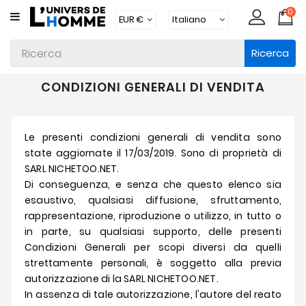
0
CATEGORIA
Ricerca
Intimo
Abbigliamento
CONDIZIONI GENERALI DI VENDITA
Beachwear
Le presenti condizioni generali di vendita sono
Loungewear
state aggiornate il 17/03/2019. Sono di proprietà di
Accessori
SARL NICHETOO.NET.
Di conseguenza, e senza che questo elenco sia
Calzini
esaustivo, qualsiasi diffusione, sfruttamento,
rappresentazione, riproduzione o utilizzo, in tutto o
Lotti
in parte, su qualsiasi supporto, delle presenti
Condizioni Generali per scopi diversi da quelli
Brands
strettamente personali, è soggetto alla previa
Nuovi
autorizzazione di la SARL NICHETOO.NET.
Prodotti
In assenza di tale autorizzazione, l'autore del reato