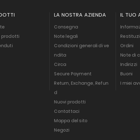
DOTTI
LA NOSTRA AZIENDA
IL TUO
te
Consegna
Informaz
 prodotti
Note legali
Restituz
enduti
Condizioni generali di ve
Ordini
ndita
Note di 
Circa
Indirizzi
Secure Payment
Buoni
Return, Exchange, Refun
I miei av
d
Nuovi prodotti
Contattaci
Mappa del sito
Negozi