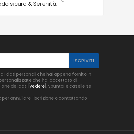
odo sicuro & Serenità.
a i dati personali che hai appena fornito in
g personalizzate che hai accettato di
ione dei dati [
vedere
]. Spunta le caselle se
k per annullare l'iscrizione o contattando