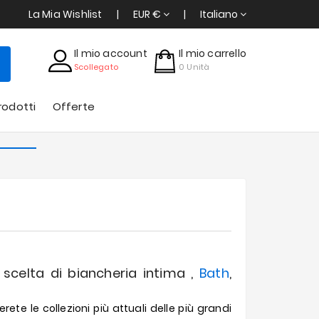
La Mia Wishlist
EUR €
Italiano
Il mio account
Il mio carrello
Scollegato
0
Unità
rodotti
Offerte
 scelta di biancheria intima ,
Bath
,
ete le collezioni più attuali delle più grandi