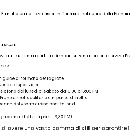
 È anche un negozio fisico in Touraine nel cuore della Franci
i sicuri.
 Volevamo mettere a portata di mano un vero e proprio servizio 
zzino
n guide di formato dettagliate
 vostra disposizione.
 telefono dal lunedì al sabato dal 8:30 al 6:00 PM
rancia metropolitana e in punto di inoltro
nsegna del vostro ordine end-to-end
gli ordini effettuati prima 3,30 PM)
 di avere una vasta gamma di stili per garantire i