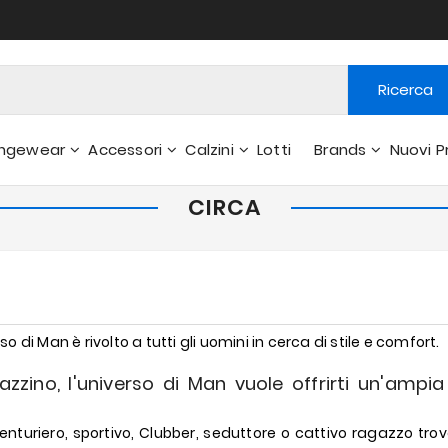
Ricerca
ngewear
Accessori
Calzini
Lotti
Brands
Nuovi P
 E Pantaloni Interni
CIRCA
 di Man è rivolto a tutti gli uomini in cerca di stile e comfort.
zino, l'universo di Man vuole offrirti un'ampia
enturiero, sportivo, Clubber, seduttore o cattivo ragazzo trover