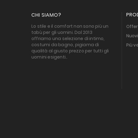
PRO
CHI SIAMO?
Lo stile e il comfort non sono più un
Offer
tabù per gli uomini. Dal 2013
Nuovi
offriamo una selezione di intimo,
costumi da bagno, pigiama di
Più v
qualità al giusto prezzo per tutti gli
uomini esigenti..