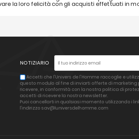
e la loro felicità con gli acquisti effettuati in m
NOTIZIARIO
Accetti che l'Univers de l'Homme raccoglie e utilizz
questo modulo al fine di inviarti offerte di marketin
ricevere, in conformità con la nostra politica di protez
accetti di ricevere la nostra newsletter.
Puoi cancellarti in qualsiasi momento utilizzando i lin
l'indirizzo sav@luniversdelhomme.com