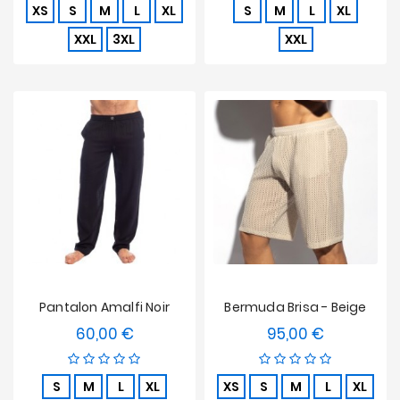
XS
S
M
L
XL
S
M
L
XL
XXL
3XL
XXL
Pantalon Amalfi Noir
Bermuda Brisa - Beige
60,00 €
95,00 €
Prezzo
Prezzo
S
M
L
XL
XS
S
M
L
XL