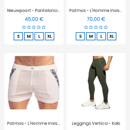
Nieuwpoort - Pantaloncini Della Libertà Olive L'Homme Invisible
Patmos - L'Homme Invisible Con Pantaloni Ricamati
45,00 €
70,00 €
Prezzo
Prezzo
S
M
L
XL
S
M
L
XL
Patmos - L'Homme Invisible Pantaloncini Ricamati
Leggings Verticci - Kaki