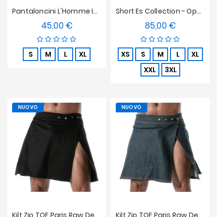
Pantaloncini L'Homme Invisible - Bianco Lucido
Short Es Collection - Opulent
45,00 €
85,00 €
Prezzo
Prezzo
S
M
L
XL
XS
S
M
L
XL
XXL
3XL
NUOVO
NUOVO
Kilt Zip TOF Paris Raw Denim - Nero
Kilt Zip TOF Paris Raw Denim - Blu