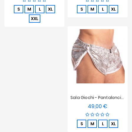
S
M
L
XL
S
M
L
XL
XXL
Sala Giochi - Pantaloncini L'homme Invisible Striptease - Python Silver
49,00 €
Prezzo
S
M
L
XL