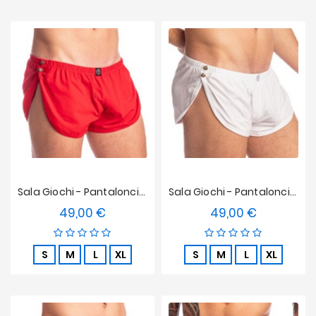
Sala Giochi - Pantaloncini Da Spogliarello L'homme Invisible - Rosso
Sala Giochi - Pantaloncini Spogliarello - Bianchi
49,00 €
49,00 €
Prezzo
Prezzo
S
M
L
XL
S
M
L
XL