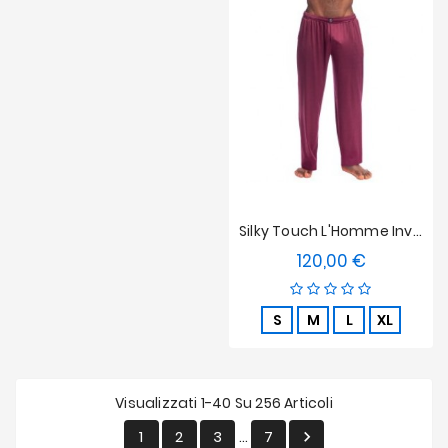
Silky Touch L'Homme Invisible Pants Bordeaux
120,00 €
Prezzo
S
M
L
XL
Visualizzati 1-40 Su 256 Articoli
1
2
3
7

…