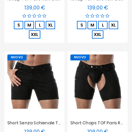
139,00 €
139,00 €
Prezzo
Prezzo
S
M
L
XL
S
M
L
XL
XXL
XXL
NUOVO
NUOVO
Short Senza Schienale TOF Paris Denim Grezzo - Nero
Short Chaps TOF Paris Raw Denim - Nero
139,00 €
109,00 €
Prezzo
Prezzo