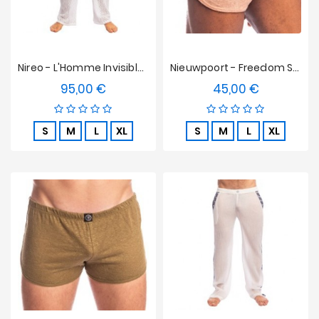
Nireo - L'Homme Invisible Pantaloni
Nieuwpoort - Freedom Shorts Rosa Vintage L'Homme Invisible
95,00 €
45,00 €
Prezzo
Prezzo
S
M
L
XL
S
M
L
XL