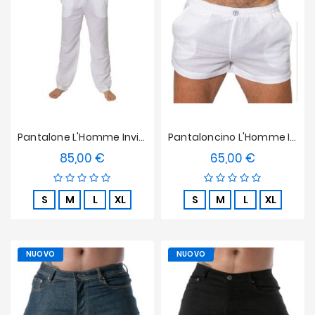
Offerte
Pantalone L'Homme Invisible - Mykonos
Pantaloncino L'Homme Invisible - Mykonos
85,00 €
65,00 €
Prezzo
Prezzo
S
M
L
XL
S
M
L
XL
NUOVO
NUOVO