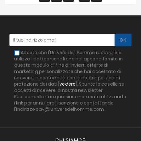
Accetti che l'Univers de l'Homme raccoglie e
utilizza i dati personali che hai appena fornito in
questo modulo al fine di inviarti offerte di
marketing personalizzate che hai accettato di
ricevere, in conformità con la nostra politica di
protezione dei dati [
vedere
]. Spunta le caselle se
accetti di ricevere la nostra newsletter.
Puoi cancellarti in qualsiasi momento utilizzando
i link per annullare l'iscrizione o contattando
l'indirizzo sav@luniversdelhomme.com
CHI SIAMO?