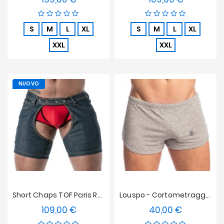
S
M
L
XL
S
M
L
XL
XXL
XXL
NUOVO
Short Chaps TOF Paris Raw Denim - Blu
Louspo - Cortometraggio Floppy L'Homme Invisible
109,00 €
40,00 €
Prezzo
Prezzo