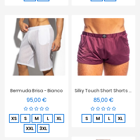
Bermuda Brisa - Bianco
Silky Touch Short Shorts L'Homme Invisible Burgundy
95,00 €
85,00 €
Prezzo
Prezzo
XS
S
M
L
XL
S
M
L
XL
XXL
3XL