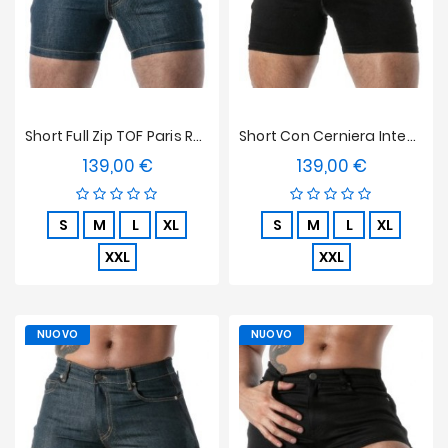
Short Full Zip TOF Paris Raw Denim - Blu
Short Con Cerniera Integrale TOF Paris Raw Denim - Nero
139,00 €
139,00 €
Prezzo
Prezzo
S
M
L
XL
S
M
L
XL
XXL
XXL
NUOVO
NUOVO