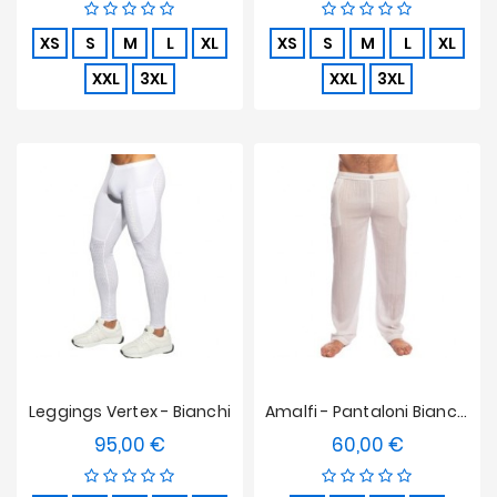
XS
S
M
L
XL
XS
S
M
L
XL
XXL
3XL
XXL
3XL
Leggings Vertex - Bianchi
Amalfi - Pantaloni Bianchi
95,00 €
60,00 €
Prezzo
Prezzo