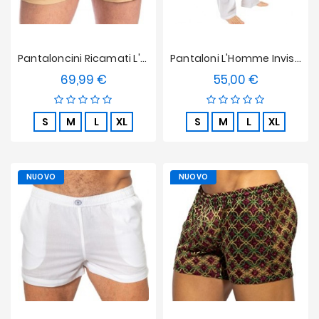
Pantaloncini Ricamati L'Homme Invisible - Bloom
Pantaloni L'Homme Invisible - Bianchi Lucidi
69,99 €
55,00 €
Prezzo
Prezzo
S
M
L
XL
S
M
L
XL
NUOVO
NUOVO