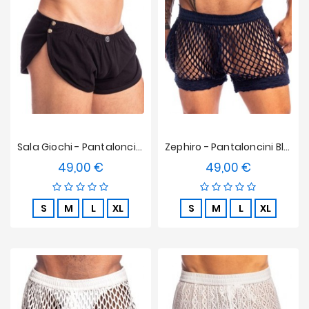
Sala Giochi - Pantaloncini Da Spogliarello Dell L'homme Invisible - Nero
Zephiro - Pantaloncini Blu Navy L'Homme Invisible
49,00 €
49,00 €
Prezzo
Prezzo
S
M
L
XL
S
M
L
XL