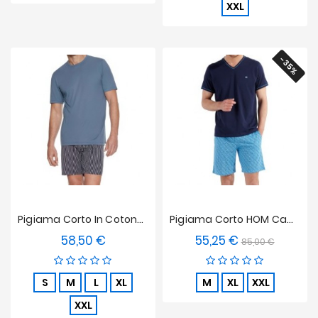
XXL
-35%
Pigiama Corto In Cotone Biologico Impetus - Blu
Pigiama Corto HOM Cameron
58,50 €
55,25 €
Prezzo
Prezzo
Prezzo
85,00 €
base
S
M
L
XL
M
XL
XXL
XXL