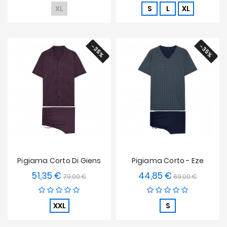
XL
S
L
XL
-35%
-35%
Pigiama Corto Di Giens
Pigiama Corto - Eze
51,35 €
44,85 €
Prezzo
Prezzo
Prezzo
Prezzo
79,00 €
69,00 €
base
base
XXL
S