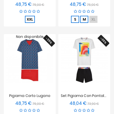
48,75 €
48,75 €
Prezzo
Prezzo
Prezzo
Prezzo
75,00 €
75,00 €
base
base
XXL
S
M
XL
Non disponibile
-35%
-35%
Pigiama Corto Lugano
Set Pigiama Con Pantaloncino Calvin Klein - Pride
48,75 €
48,04 €
Prezzo
Prezzo
Prezzo
Prezzo
75,00 €
73,90 €
base
base