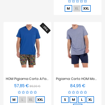
M
XL
XXL
-35%
HOM Pigiama Corto A Farfalla
Pigiama Corto HOM Modal Comfort
57,85 €
84,95 €
Prezzo
Prezzo
Prezzo
89,00 €
base
M
L
XL
XXL
S
M
L
XL