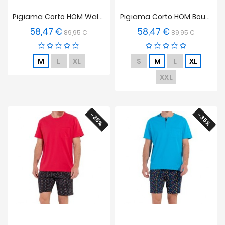
Pigiama Corto HOM Walter
Pigiama Corto HOM Bouquet
58,47 €
58,47 €
Prezzo
Prezzo
Prezzo
Prezzo
89,95 €
89,95 €
base
base
M
L
XL
S
M
L
XL
XXL
-35%
-35%