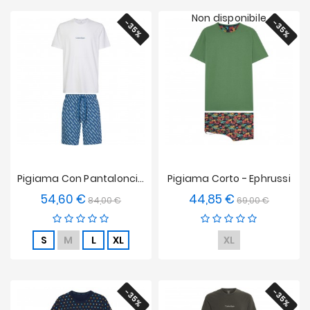
Non disponibile
-35%
-35%
Pigiama Con Pantaloncino Modern Structure - Bianco
Pigiama Corto - Ephrussi
54,60 €
44,85 €
Prezzo
Prezzo
Prezzo
Prezzo
84,00 €
69,00 €
base
base
S
M
L
XL
XL
-35%
-35%