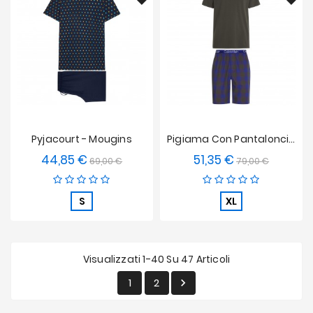
Pyjacourt - Mougins
Pigiama Con Pantaloncino Modern Structure A Strisce - Nero
44,85 €
51,35 €
Prezzo
Prezzo
Prezzo
Prezzo
69,00 €
79,00 €
base
base
S
XL
Visualizzati 1-40 Su 47 Articoli
1
2
