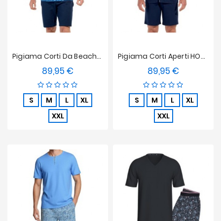
Pigiama Corti Da Beachcomber HOM
Pigiama Corti Aperti HOM In Modal - Rafaël
89,95 €
89,95 €
Prezzo
Prezzo
S
M
L
XL
S
M
L
XL
XXL
XXL