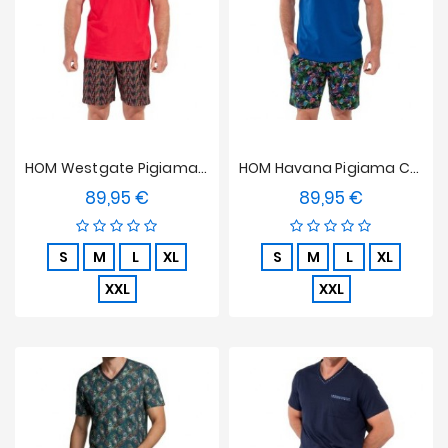
HOM Westgate Pigiama Corta
HOM Havana Pigiama Corto
89,95 €
89,95 €
Prezzo
Prezzo
S
M
L
XL
S
M
L
XL
XXL
XXL