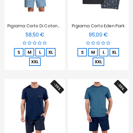
Pigiama Corto Di Cotone Impetus - Blu
Pigiama Corto Eden Park
58,50 €
95,00 €
Prezzo
Prezzo
S
M
L
XL
S
M
L
XL
XXL
XXL
-35%
-35%