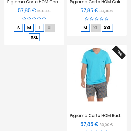
Pigiama Corto HOM Charli
Pigiama Corto HOM California
57,85 €
57,85 €
Prezzo
Prezzo
Prezzo
Prezzo
89,00 €
89,00 €
base
base
S
M
L
XL
M
XL
XXL
XXL
-35%
Pigiama Corto HOM Buddy
57,85 €
Prezzo
Prezzo
89,00 €
base