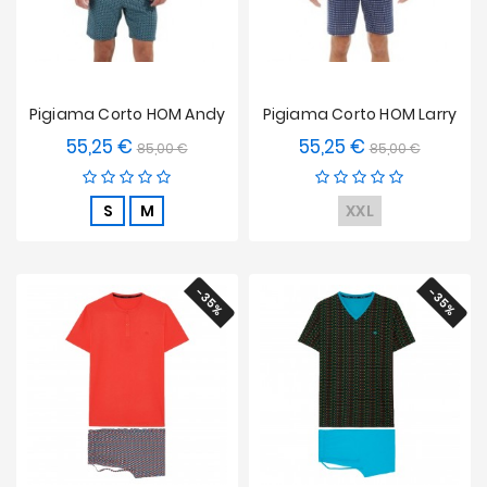
Pigiama Corto HOM Andy
Pigiama Corto HOM Larry
55,25 €
55,25 €
Prezzo
Prezzo
Prezzo
Prezzo
85,00 €
85,00 €
base
base
S
M
XXL
-35%
-35%