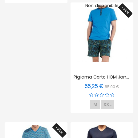
Non disponibile
-35%
Pigiama Corto HOM Jarrod
55,25 €
Prezzo
Prezzo
85,00 €
base
M
XXL
-35%