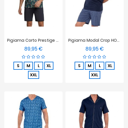
Pigiama Corto Prestige Emerald
Pigiama Modal Crop HOM Hampton
89,95 €
89,95 €
Prezzo
Prezzo
S
M
L
XL
S
M
L
XL
XXL
XXL