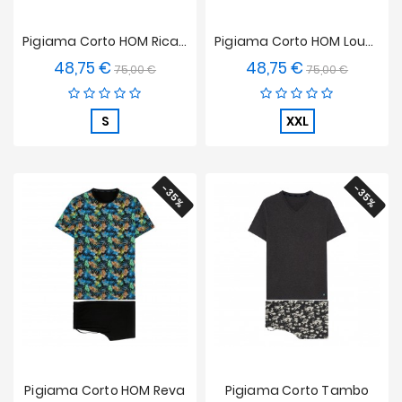
Pigiama Corto HOM Ricardo
Pigiama Corto HOM Louka
48,75 €
48,75 €
Prezzo
Prezzo
Prezzo
Prezzo
75,00 €
75,00 €
base
base
S
XXL
-35%
-35%
Pigiama Corto HOM Reva
Pigiama Corto Tambo