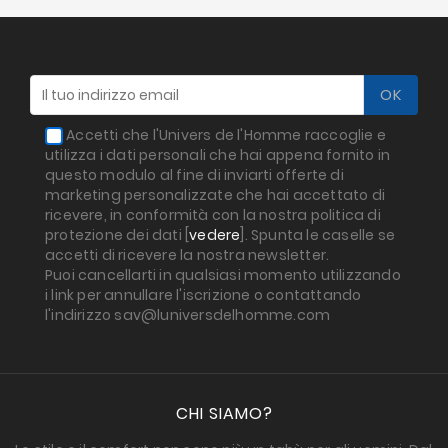
Accetti che l'Univers de l'Homme raccoglie e
utilizza i dati personali che hai appena fornito in
questo modulo al fine di inviarti offerte di
marketing personalizzate che hai accettato di
ricevere, in conformità con la nostra politica di
protezione dei dati [
vedere
]. Spunta le caselle se
accetti di ricevere la nostra newsletter.
Puoi cancellarti in qualsiasi momento utilizzando
i link per annullare l'iscrizione o contattando
l'indirizzo sav@luniversdelhomme.com
CHI SIAMO?