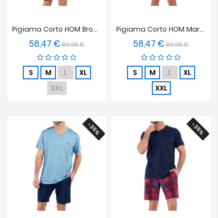
Pigiama Corto HOM Brocéliande
Pigiama Corto HOM Martinez
58,47 €
58,47 €
Prezzo
Prezzo
Prezzo
Prezzo
89,95 €
89,95 €
base
base
S
M
L
XL
S
M
L
XL
XXL
XXL
-35%
-35%