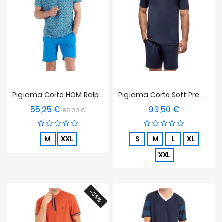
Pigiama Corto HOM Ralphy
Pigiama Corto Soft Premium - Blu Navy
55,25 €
93,50 €
Prezzo
Prezzo
Prezzo
85,00 €
base
M
XXL
S
M
L
XL
XXL
-35%