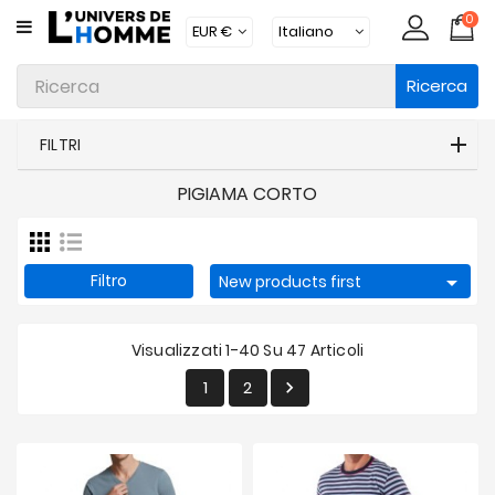
0
CATEGORIA
Ricerca
Intimo
Abbigliamento
FILTRI
Beachwear
PIGIAMA CORTO
Loungewear
Accessori
Filtro

New products first
Calzini
Visualizzati 1-40 Su 47 Articoli
Lotti
1
2

Brands
Nuovi
Prodotti