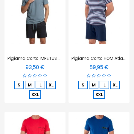
Offerte
Pigiama Corto IMPETUS Soft Premium - Azzurro Chiaro
Pigiama Corto HOM Atlantic
93,50 €
89,95 €
Prezzo
Prezzo
S
M
L
XL
S
M
L
XL
XXL
XXL