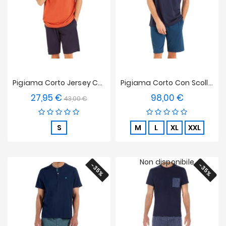
Pigiama Corto Jersey Con Scollo A T Eminence
Pigiama Corto Con Scollo A V Made Of France Eminence
27,95 €
98,00 €
Prezzo
Prezzo
Prezzo
43,00 €
base
S
M
L
XL
XXL
Non disponibile
-35%
-35%