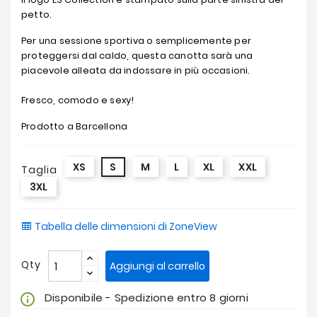
petto.
Per una sessione sportiva o semplicemente per
proteggersi dal caldo, questa canotta sarà una
piacevole alleata da indossare in più occasioni.
Fresco, comodo e sexy!
Prodotto a Barcellona
XS
S
M
L
XL
XXL
Taglia
3XL
Tabella delle dimensioni di ZoneView
Qty
Aggiungi al carrello
Disponibile - Spedizione entro 8 giorni
info_outline