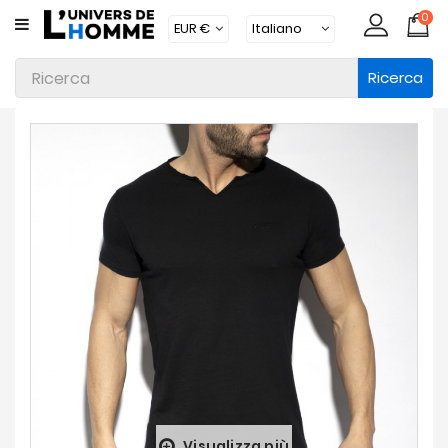
0
CATEGORIA
Ricerca
Intimo
Abbigliamento
Beachwear
Loungewear
Accessori
Calzini
Lotti
Brands
Nuovi
Prodotti
Visualizza più