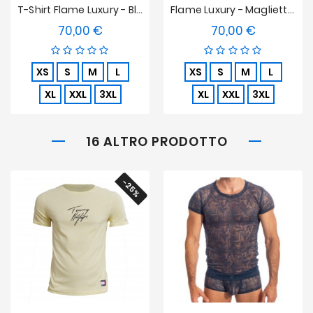
T-Shirt Flame Luxury - Blanc
Flame Luxury - Maglietta Rosa
70,00 €
70,00 €
Prezzo
Prezzo
XS
S
M
L
XS
S
M
L
XL
XXL
3XL
XL
XXL
3XL
16 ALTRO PRODOTTO
-25%