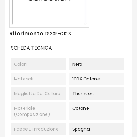
Riferimento
TS305-C10 S
SCHEDA TECNICA
Colori
Nero
Materiali
100% Cotone
Maglietta Del Collare
Thomson
Materiale
Cotone
(composizione)
Paese Di Produzione
Spagna