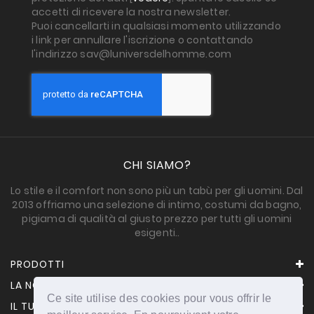
accetti di ricevere la nostra newsletter.
Puoi cancellarti in qualsiasi momento utilizzando
i link per annullare l'iscrizione o contattando
l'indirizzo sav@luniversdelhomme.com
CHI SIAMO?
Lo stile e il comfort non sono più un tabù per gli uomini. Dal
2013 offriamo una selezione di intimo, costumi da bagno,
pigiama di qualità al giusto prezzo per tutti gli uomini
esigenti..
PRODOTTI
LA NOSTRA AZIENDA
Ce site utilise des cookies pour vous offrir le
IL TUO ACCOUNT