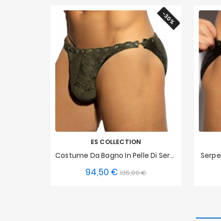
-30%
ES COLLECTION
Costume Da Bagno In Pelle Di Serpente - Kaki
Serpen
94,50 €
Prezzo
Prezzo
135,00 €
XS
S
M
L
XL
XXL
XS
base
3XL