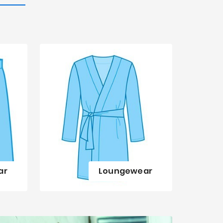
ar
Loungewear