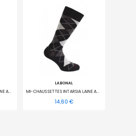
LABONAL
MI-CHAUSSETTES INTARSIA LAINE ANGORA - Seamless - Rosso
MI-CHAUSSETTES INTARSIA LAINE ANGORA - Seamless - Marrone Scuro
14,60 €
Prezzo
44-45