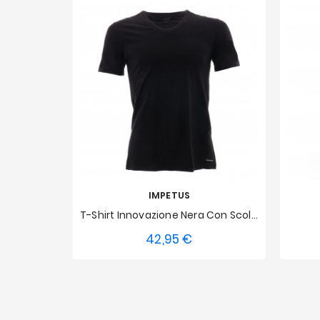
IMPETUS
T-Shirt Innovazione Nera Con Scollo A V, Regolatore Di Temperatura
42,95 €
Prezzo
S
M
L
XL
XXL