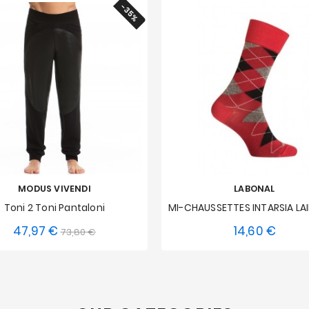
-35%
MODUS VIVENDI
LABONAL
Toni 2 Toni Pantaloni
47,97 €
14,60 €
Prezzo
Prezzo
Prezzo
73,80 €
L
44-45
base