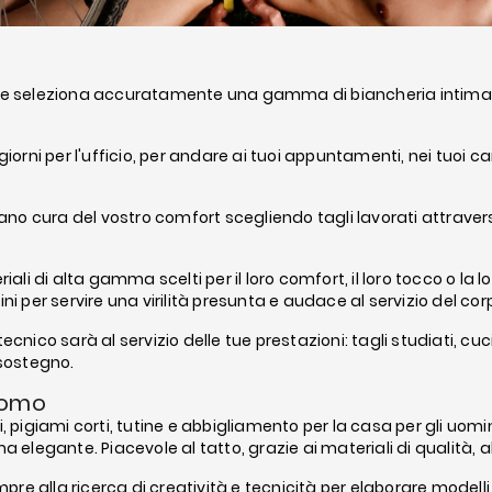
e seleziona accuratamente una gamma di biancheria intima tra le
orni per l'ufficio, per andare ai tuoi appuntamenti, nei tuoi can
ndano cura del vostro comfort scegliendo tagli lavorati attraver
ali di alta gamma scelti per il loro comfort, il loro tocco o la l
per servire una virilità presunta e audace al servizio del co
o tecnico sarà al servizio delle tue prestazioni: tagli studiati, c
sostegno.
 uomo
giami corti, tutine e abbigliamento per la casa per gli uomini.
a elegante. Piacevole al tatto, grazie ai materiali di qualità,
e alla ricerca di creatività e tecnicità per elaborare modelli