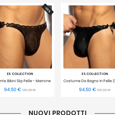
-30%
ES COLLECTION
ES COLLECTION
te Bikini Slip Pelle - Marrone
94,50 €
94,50 €
Prezzo
Prezzo
Prezzo
Pr
135,00 €
135,00 €
S
M
L
XL
XXL
XS
S
M
L
XL
base
base
3XL
3XL
NUOVI PRODOTTI