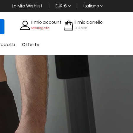
La Mia Wishlist
EUR €
Italiano
Il mio account
Il mio carrello
Scollegato
0
Unità
rodotti
Offerte