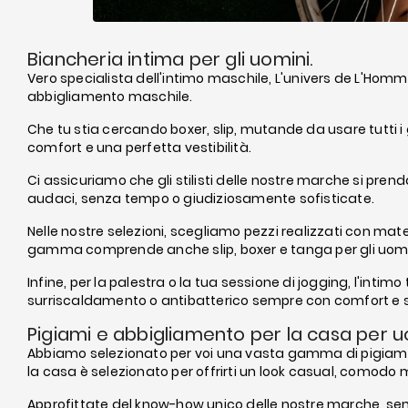
Biancheria intima per gli uomini.
Vero specialista dell'intimo maschile, L'univers de L'Homm
abbigliamento maschile.
Che tu stia cercando boxer, slip, mutande da usare tutti i gi
comfort e una perfetta vestibilità.
Ci assicuriamo che gli stilisti delle nostre marche si pre
audaci, senza tempo o giudiziosamente sofisticate.
Nelle nostre selezioni, scegliamo pezzi realizzati con materi
gamma comprende anche slip, boxer e tanga per gli uomini 
Infine, per la palestra o la tua sessione di jogging, l'intim
surriscaldamento o antibatterico sempre con comfort e 
Pigiami e abbigliamento per la casa per
Abbiamo selezionato per voi una vasta gamma di pigiami, pi
la casa è selezionato per offrirti un look casual, comodo m
Approfittate del know-how unico delle nostre marche, sempr