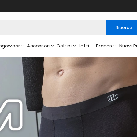
Ricerca
ngewear
Accessori
Calzini
Lotti
Brands
Nuovi P
 E Pantaloni Interni