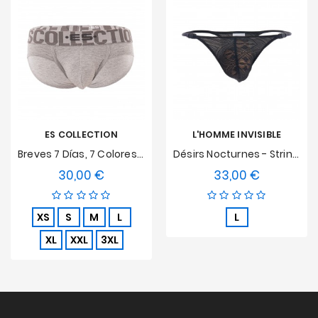
ES COLLECTION
L'HOMME INVISIBLE
Breves 7 Días, 7 Colores 3.0 - Gris
Désirs Nocturnes - String Striptease
30,00 €
33,00 €
Precio
Precio
XS
S
M
L
L
XL
XXL
3XL