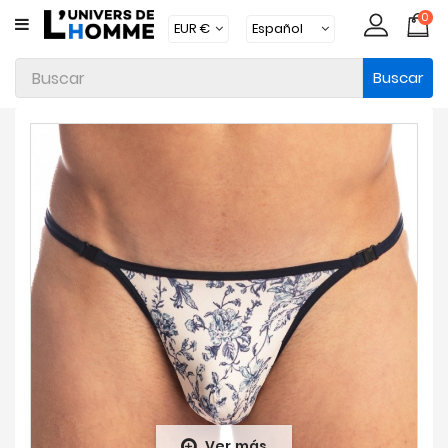
0
CATEGORÍA
Buscar
Ropa
Interior
Ropa
Moda
Baño
Loungewear
Accesorios
Calcetines
Packs
Brands
Ver más
Novedades