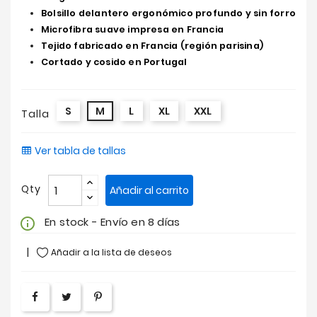
Bolsillo delantero ergonómico profundo y sin forro
Microfibra suave impresa en Francia
Tejido fabricado en Francia (región parisina)
Cortado y cosido en Portugal
S
M
L
XL
XXL
Talla
Ver tabla de tallas
Qty
Añadir al carrito
En stock - Envío en 8 días
info_outline
Añadir a la lista de deseos