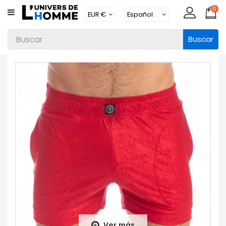
0
CATEGORÍA
Buscar
Ropa
Interior
Ropa
Moda
Baño
Loungewear
Accesorios
Calcetines
Packs
Brands
Ver más
Novedades