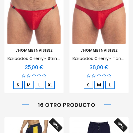
L'HOMME INVISIBLE
L'HOMME INVISIBLE
Barbados Cherry - String Striptease
Barbados Cherry - Tanga Bikini
35,00 €
38,00 €
Precio
Precio
S
M
L
XL
S
M
L
16 OTRO PRODUCTO
-30%
-30%