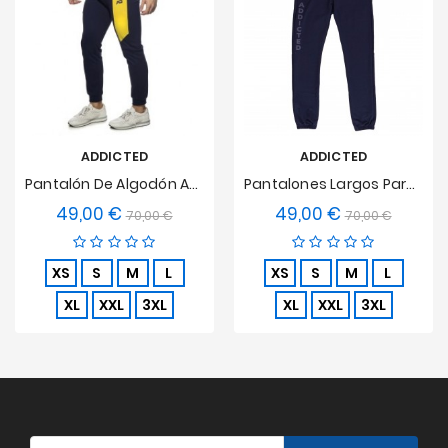
ADDICTED
ADDICTED
Pantalón De Algodón AD Sports - Azul Marino
Pantalones Largos Para Trotar - Azul Marino
49,00 €
49,00 €
Precio
Precio
Precio
Precio
70,00 €
70,00 €
base
base
XS
S
M
L
XS
S
M
L
XL
XXL
3XL
XL
XXL
3XL