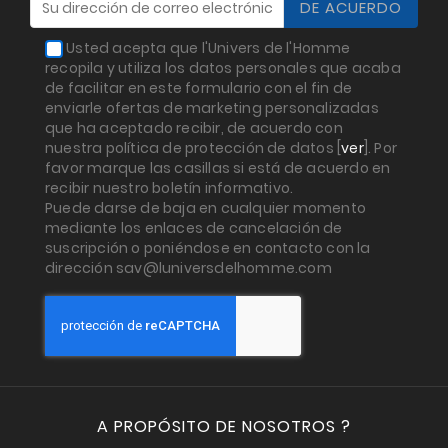
Usted acepta que l'Univers de l'Homme
recopila y utiliza los datos personales que acaba
de facilitar en este formulario con el fin de
enviarle ofertas de marketing personalizadas
que ha aceptado recibir, de acuerdo con
nuestra política de protección de datos [
ver
]. Por
favor marque las casillas si está de acuerdo en
recibir nuestro boletín informativo.
Puede darse de baja en cualquier momento
mediante los enlaces de cancelación de
suscripción o poniéndose en contacto con la
dirección sav@luniversdelhomme.com
A PROPÓSITO DE NOSOTROS ?