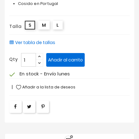
Cosido en Portugal
S
M
L
Talla
Ver tabla de tallas
Qty
Añadir al carrito
En stock - Envío lunes
check
Añadir a la lista de deseos