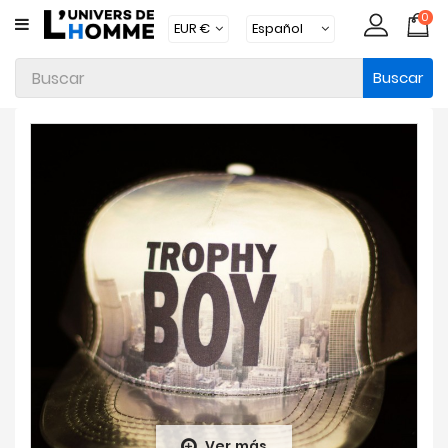
0
CATEGORÍA
Buscar
Ropa
Interior
Ropa
Moda
Baño
Loungewear
Accesorios
Calcetines
Packs
Brands
Ver más
Novedades