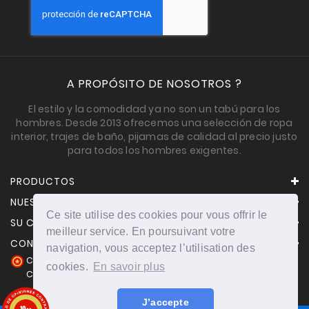
A PROPÓSITO DE NOSOTROS ?
El estilo y la comodidad ya no son un tabú para los
hombres. Desde 2013 ofrecemos una selección de ropa
interior, trajes de baño, pijamas de calidad al precio justo
para todos los hombres exigentes.
PRODUCTOS
NUESTRA EMPRESA
Ce site utilise des cookies pour vous offrir le
SU CUENTA
meilleur service. En poursuivant votre
CONTACTO
navigation, vous acceptez l’utilisation des
Comerciante aprobado por la Sociedad de Opiniones
cookies.
En savoir plus
Contrastadas,
haga clic aquí para mostrar el certificado
.
J’accepte
10