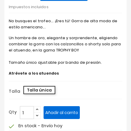
Impuestos incluidos
No busques el trofeo... ¡Eres tú! Gorra de alta moda de
estilo americano...
Un hombre de oro, elegante y sorprendente, eligiendo
combinar la gorra con los calzoncillos o shorty solo para
el atuendo, en la gama TROPHY BOY
Tamaño único ajustable por banda de presión.
Atrévete a los atuendos
Talla única
Talla
Qty
Añadir al carrito
En stock - Envío hoy
check