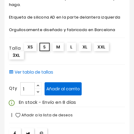
haga.
Etiqueta de silicona AD en la parte delantera izquierda
Orgullosamente diseñado y fabricado en Barcelona
XS
S
M
L
XL
XXL
Talla
3XL
Ver tabla de tallas
Qty
Añadir al carrito
En stock - Envío en 8 días
info_outline
Añadir a la lista de deseos