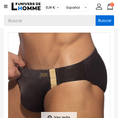
0
CATEGORÍA
Buscar
Ropa
Interior
Ropa
Moda
Baño
Loungewear
Accesorios
Calcetines
Packs
Brands
Ver más
Novedades