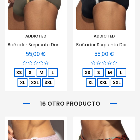
ADDICTED
ADDICTED
Bañador Serpiente Dorada - Caqui
Bañador Serpiente Dorada - Negro
55,00 €
55,00 €
Precio
Precio
XS
S
M
L
XS
S
M
L
XL
XXL
3XL
XL
XXL
3XL
16 OTRO PRODUCTO