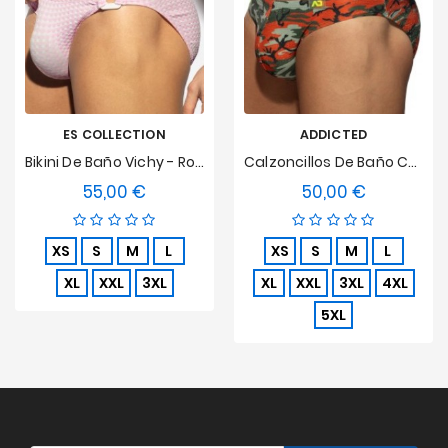
ES COLLECTION
ADDICTED
Bikini De Baño Vichy - Rosa
Calzoncillos De Baño Camuflaje Brillante - Naranja
55,00 €
50,00 €
Precio
Precio
XS
S
M
L
XS
S
M
L
XL
XXL
3XL
XL
XXL
3XL
4XL
5XL