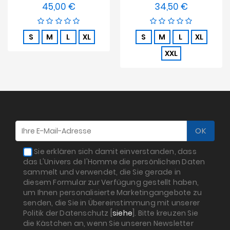
45,00 €
34,50 €
Preis
Preis
S
M
L
XL
S
M
L
XL
XXL
Sie erklären sich damit einverstanden, dass
das L'Univers de l'Homme die persönlichen Daten
sammelt und verwendet, die Sie gerade in
diesem Formular zur Verfügung gestellt haben,
um Ihnen personalisierte Marketingangebote zu
senden, die Sie in Übereinstimmung mit unserer
Politik der Datenschutz [
siehe
]. Bitte kreuzen Sie
die Kästchen an, wenn Sie unseren Newsletter