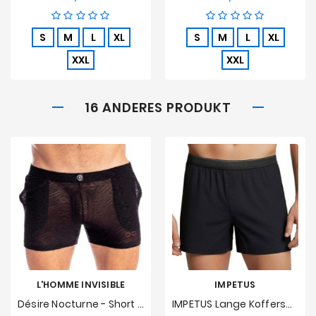
S
M
L
XL
S
M
L
XL
XXL
XXL
16 ANDERES PRODUKT
L'HOMME INVISIBLE
IMPETUS
Désire Nocturne - Short Lounge
IMPETUS Lange Koffershorts Mit Weichen Premium-Knöpfen - Marineblau